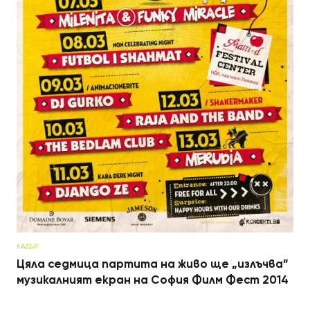
КАДЪР
Цяла седмица партита на живо ще „излъчва”
музикалният екран на София Филм Фест 2014