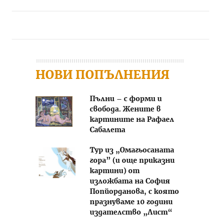
Post navigation
НОВИ ПОПЪЛНЕНИЯ
Пълни – с форми и
свобода. Жените в
картините на Рафаел
Сабалета
Тур из „Омагьосаната
гора” (и още приказни
картини) от
изложбата на София
Попйорданова, с която
празнуваме 10 години
издателство „Лист“