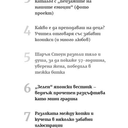
каталог с „пейзажите на
нашите емоции“ (фото
проект)
Какво е да преподаваш на деца?
Учител отговаря със забавни
комикси (и много любов)
Шарън Стоун разголи тяло и
душа, за да покаже 57-годишна,
уверена жена, победила в
тежка битка
„Зелен“ японски вестник –
веднъж прочетен разцъфтява
като мини градина
Разликата между котки и
кучета в няколко забавни
илюстрации