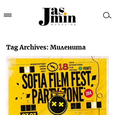
Търси
за:
Tag Archives:
Миленита