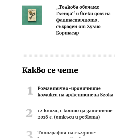
„Толкова обичаме
Гленда“ и всеки дом на
фантастичното,
съграден от Хулио
Кортасар
Какво се чете
Романтично-ироничните
комикси на аржентинеца Szoka
12 книги, с които да започнете
2018 г. (откъси и ревюта)
Топография на сълзите: