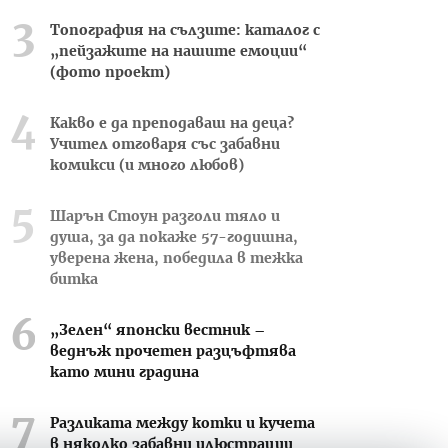
Топография на сълзите: каталог с
„пейзажите на нашите емоции“
(фото проект)
Какво е да преподаваш на деца?
Учител отговаря със забавни
комикси (и много любов)
Шарън Стоун разголи тяло и
душа, за да покаже 57-годишна,
уверена жена, победила в тежка
битка
„Зелен“ японски вестник –
веднъж прочетен разцъфтява
като мини градина
Разликата между котки и кучета
в няколко забавни илюстрации