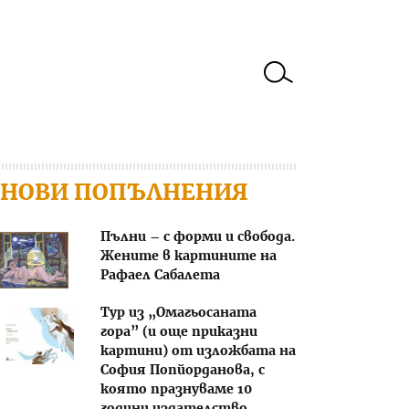
НОВИ ПОПЪЛНЕНИЯ
Пълни – с форми и свобода.
Жените в картините на
Рафаел Сабалета
Тур из „Омагьосаната
гора” (и още приказни
картини) от изложбата на
София Попйорданова, с
която празнуваме 10