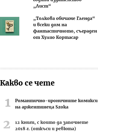
години издателство
„Лист“
„Толкова обичаме Гленда“
и всеки дом на
фантастичното, съграден
от Хулио Кортасар
Какво се чете
Романтично-ироничните комикси
на аржентинеца Szoka
12 книги, с които да започнете
2018 г. (откъси и ревюта)