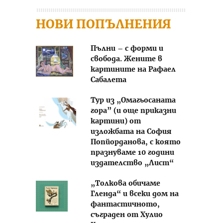
НОВИ ПОПЪЛНЕНИЯ
Пълни – с форми и
свобода. Жените в
картините на Рафаел
Сабалета
Тур из „Омагьосаната
гора” (и още приказни
картини) от
изложбата на София
Попйорданова, с която
празнуваме 10 години
издателство „Лист“
„Толкова обичаме
Гленда“ и всеки дом на
фантастичното,
съграден от Хулио