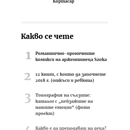
Кортасар
Какво се чете
Романтично-ироничните
комикси на аржентинеца Szoka
12 книги, с които да започнете
2018 г. (откъси и ревюта)
Топография на сълзите:
каталог с „пейзажите на
нашите емоции“ (фото
проект)
Какво е да преподаваш на деца?