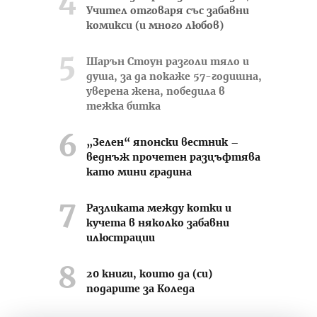
Учител отговаря със забавни
комикси (и много любов)
Шарън Стоун разголи тяло и
душа, за да покаже 57-годишна,
уверена жена, победила в
тежка битка
„Зелен“ японски вестник –
веднъж прочетен разцъфтява
като мини градина
Разликата между котки и
кучета в няколко забавни
илюстрации
20 книги, които да (си)
подарите за Коледа