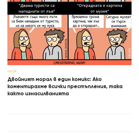
КАУЗА
Двойният морал в един комикс: Ако
коментирахме всички престъпления, така
както изнасилванията
Post navigation