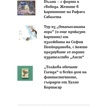
Пълни – с форми и
свобода. Жените в
картините на Рафаел
Сабалета
Тур из „Омагьосаната
гора” (и още приказни
картини) от
изложбата на София
Попйорданова, с която
празнуваме 10 години
издателство „Лист“
„Толкова обичаме
Гленда“ и всеки дом на
фантастичното,
съграден от Хулио
Кортасар