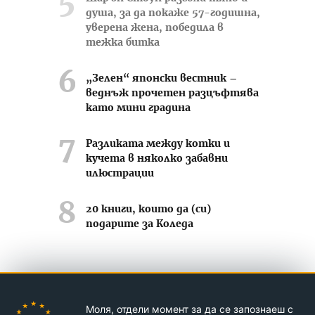
душа, за да покаже 57-годишна,
уверена жена, победила в
тежка битка
„Зелен“ японски вестник –
веднъж прочетен разцъфтява
като мини градина
Разликата между котки и
кучета в няколко забавни
илюстрации
20 книги, които да (си)
подарите за Коледа
Усмихвай се често ;-)
Моля, отдели момент за да се запознаеш с
Контакти
За нас
Реклама