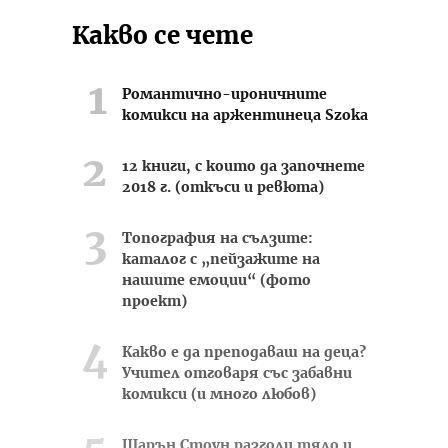
Какво се чете
Романтично-ироничните
комикси на аржентинеца Szoka
12 книги, с които да започнете
2018 г. (откъси и ревюта)
Топография на сълзите:
каталог с „пейзажите на
нашите емоции“ (фото
проект)
Какво е да преподаваш на деца?
Учител отговаря със забавни
комикси (и много любов)
Шарън Стоун разголи тяло и