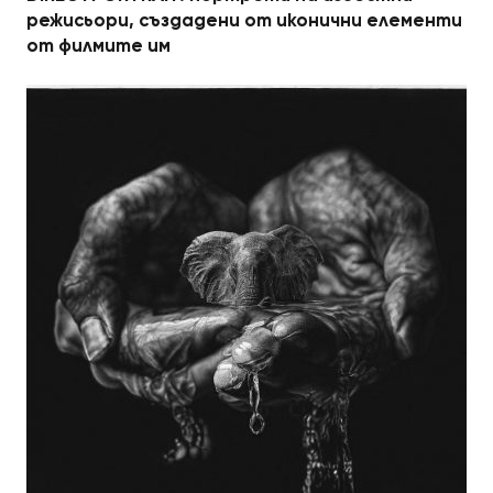
режисьори, създадени от иконични елементи
от филмите им