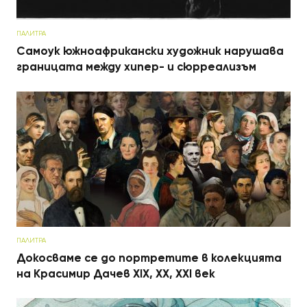
ПАЛИТРА
Самоук южноафрикански художник нарушава
границата между хипер- и сюрреализъм
ПАЛИТРА
Докосваме се до портретите в колекцията
на Красимир Дачев ХIX, XX, XXI век