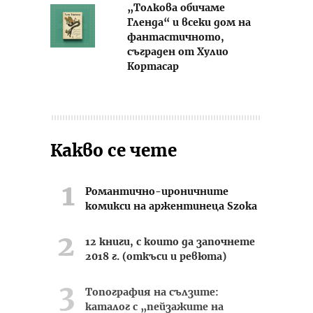
„Толкова обичаме
Гленда“ и всеки дом на
фантастичното,
съграден от Хулио
Кортасар
Какво се чете
Романтично-ироничните
комикси на аржентинеца Szoka
12 книги, с които да започнете
2018 г. (откъси и ревюта)
Топография на сълзите:
каталог с „пейзажите на