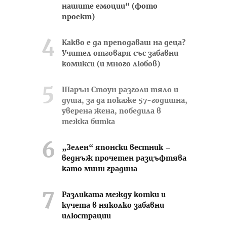
нашите емоции“ (фото
проект)
Какво е да преподаваш на деца?
Учител отговаря със забавни
комикси (и много любов)
Шарън Стоун разголи тяло и
душа, за да покаже 57-годишна,
уверена жена, победила в
тежка битка
„Зелен“ японски вестник –
веднъж прочетен разцъфтява
като мини градина
Разликата между котки и
кучета в няколко забавни
илюстрации