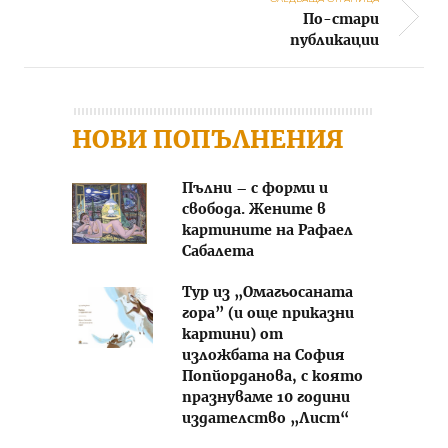
По-стари
Post navigation
публикации
НОВИ ПОПЪЛНЕНИЯ
Пълни – с форми и
свобода. Жените в
картините на Рафаел
Сабалета
Тур из „Омагьосаната
гора” (и още приказни
картини) от
изложбата на София
Попйорданова, с която
празнуваме 10 години
издателство „Лист“