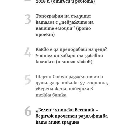
2018 г. (откъси и ревюта)
Топография на сълзите:
каталог с „пейзажите на
нашите емоции“ (фото
проект)
Какво е да преподаваш на деца?
Учител отговаря със забавни
комикси (и много любов)
Шарън Стоун разголи тяло и
душа, за да покаже 57-годишна,
уверена жена, победила в
тежка битка
„Зелен“ японски вестник –
веднъж прочетен разцъфтява
като мини градина