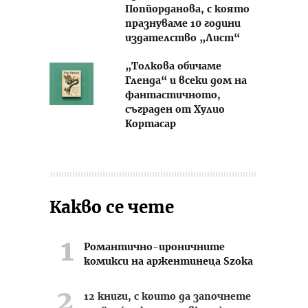
Попйорданова, с която
празнуваме 10 години
издателство „Лист“
„Толкова обичаме
Гленда“ и всеки дом на
фантастичното,
съграден от Хулио
Кортасар
Какво се чете
Романтично-ироничните
комикси на аржентинеца Szoka
12 книги, с които да започнете