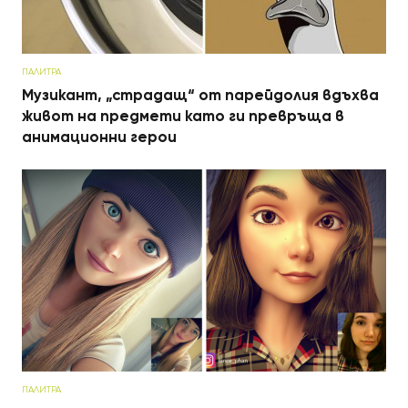
ПАЛИТРА
Музикант, „страдащ“ от парейдолия вдъхва
живот на предмети като ги превръща в
анимационни герои
ПАЛИТРА