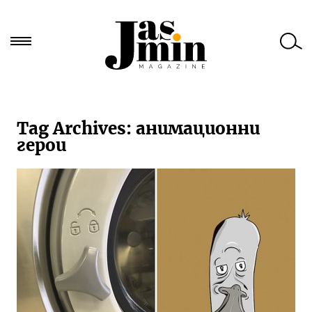
Търси
за:
Tag Archives:
анимационни
герои