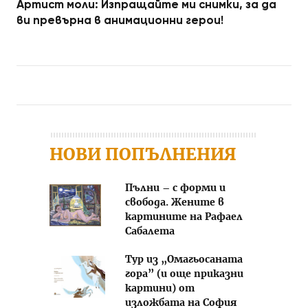
Артист моли: Изпращайте ми снимки, за да
ви превърна в анимационни герои!
Post navigation
НОВИ ПОПЪЛНЕНИЯ
Пълни – с форми и
свобода. Жените в
картините на Рафаел
Сабалета
Тур из „Омагьосаната
гора” (и още приказни
картини) от
изложбата на София