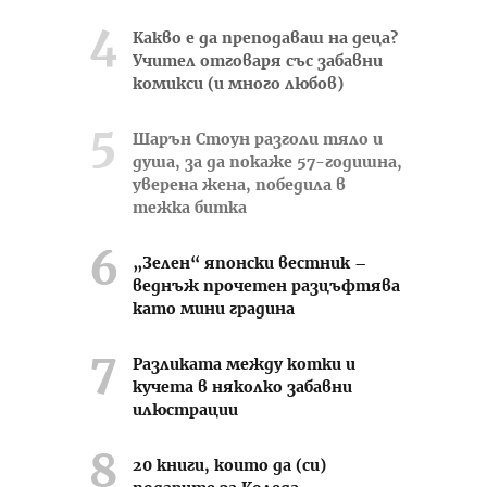
Какво е да преподаваш на деца?
Учител отговаря със забавни
комикси (и много любов)
Шарън Стоун разголи тяло и
душа, за да покаже 57-годишна,
уверена жена, победила в
тежка битка
„Зелен“ японски вестник –
веднъж прочетен разцъфтява
като мини градина
Разликата между котки и
кучета в няколко забавни
илюстрации
20 книги, които да (си)