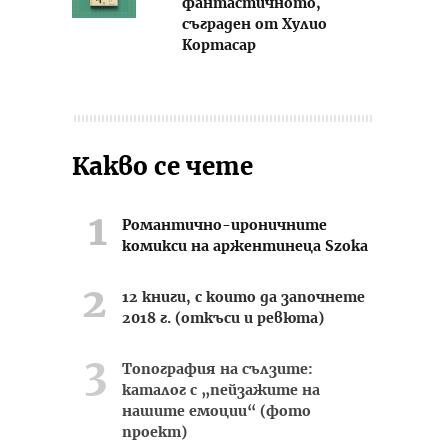
фантастичното,
съграден от Хулио
Кортасар
Какво се чете
Романтично-ироничните
комикси на аржентинеца Szoka
12 книги, с които да започнете
2018 г. (откъси и ревюта)
Топография на сълзите:
каталог с „пейзажите на
нашите емоции“ (фото
проект)