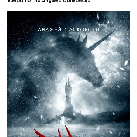
езерото“ на Анджей Сапковски