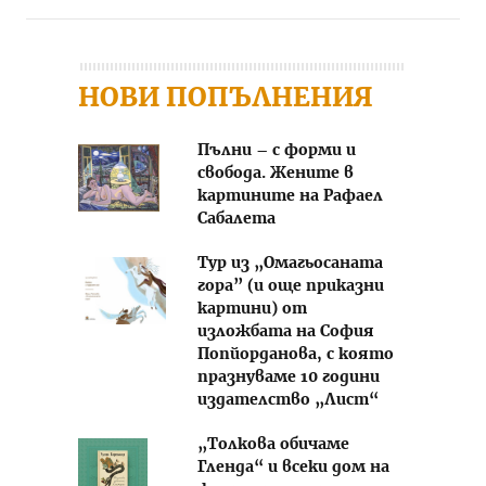
Post navigation
НОВИ ПОПЪЛНЕНИЯ
Пълни – с форми и
свобода. Жените в
картините на Рафаел
Сабалета
Тур из „Омагьосаната
гора” (и още приказни
картини) от
изложбата на София
Попйорданова, с която
празнуваме 10 години
издателство „Лист“
„Толкова обичаме
Гленда“ и всеки дом на