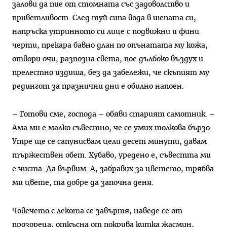
залови да пие от стомната със задоволство и
приветливост. След туй сипа вода в шепата си,
напръска утринното си лице с подвижни и фини
черти, прекара бавно длан по опънатата му кожа,
отвори очи, разпозна света, пое дълбоко въздух и
прелестно издиша, без да забележи, че скъпият му
редингот за празнични дни е обилно напоен.
– Готови сме, господа – обяви старият самотник. –
Ама ми е малко съвестно, че се умих толкова бързо.
Утре ще се сапунисвам цели десет минути, давам
тържествен обет. Хубаво, уредено е, съвестта ми
е чиста. Да вървим. А, забравих за цветето, трябва
ми цвете, та добре да започна деня.
Човечето с лекота се завъртя, наведе се от
прозореца, откъсна от покрива китка жасмин,