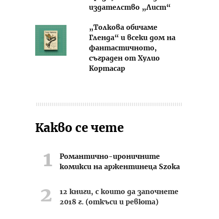
издателство „Лист“
„Толкова обичаме
Гленда“ и всеки дом на
фантастичното,
съграден от Хулио
Кортасар
Какво се чете
Романтично-ироничните
комикси на аржентинеца Szoka
12 книги, с които да започнете
2018 г. (откъси и ревюта)