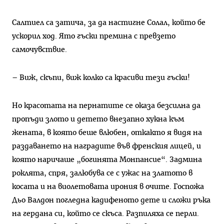
Салтиел са затича, за да настигне Солал, който бе
ускорил ход. Ято гъски премина с превзето
самочувствие.
– Виж, скъпи, виж колко са красиви тези гъски!
Но красотата на пернатите се оказа безсилна да
пропъди злото и детето внезапно хукна към
жената, в която беше влюбен, откакто я видя на
раздаването на наградите във френския лицей, и
която наричаше „богинята Монпансие“. Задмина
роклята, спря, залюбува се с ужас на златото в
косата и на виолетовата ирония в очите. Госпожа
Дьо Валдон погледна кадифеното дете и сложи ръка
на гердана си, който се скъса. Разпиляха се перли.