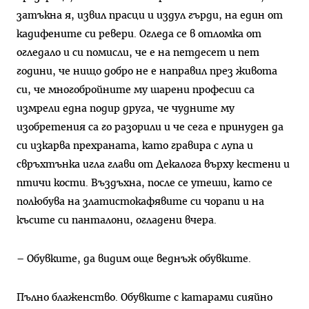
затъкна я, извил прасци и издул гърди, на един от
кадифените си ревери. Огледа се в отломка от
огледало и си помисли, че е на петдесет и пет
години, че нищо добро не е направил през живота
си, че многобройните му шарени професии са
измрели една подир друга, че чудните му
изобретения са го разорили и че сега е принуден да
си изкарва прехраната, като гравира с лупа и
свръхтънка игла глави от Декалога върху кестени и
птичи кости. Въздъхна, после се утеши, като се
полюбува на златистокафявите си чорапи и на
късите си панталони, огладени вчера.
– Обувките, да видим още веднъж обувките.
Пълно блаженство. Обувките с катарами сияйно