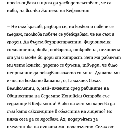
проскърцваха и щяха да засвидетелстват, че са
нови, на всички жители на Кефалония.
– Не съм красив, разбира се, но колкото повече се
гледам, толкова повече се убеждавам, че не съм и
грозен. Да бъдем безпристрастни. Физиономия
симпатична, жива, отворена, откровена, нелишена
от ум и може би дори от хитрост. Зет ми равинът
ми чете конско, задето се бръсна, твърди, че било
неприлично да показваш голото си лице. Душата ми
е чиста колкото вашата, о, Гамалиел Солал
Великолепни, о, най-именит сред равините на
Общността на Седемте Йонийски Острова със
седалище в Кефалония! А ако на мен ми харесва да
съм като саксонците в областта на лицето? Но
няма сега да се ядосвам. Ах, подаръкът за
племенника на душата ми, подаръчето. Солал от