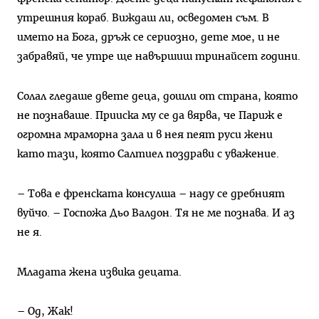
утрешния кораб. Виждаш ли, осведомен съм. В
името на Бога, дръж се сериозно, дете мое, и не
забравяй, че утре ще навършиш тринайсет години.
Солал гледаше двете деца, дошли от страна, която
не познаваше. Прииска му се да вярва, че Париж е
огромна мраморна зала и в нея пеят руси жени
като тази, която Салтиел поздрави с уважение.
– Това е френската консулша – наду се дребният
вуйчо. – Госпожа Дьо Валдон. Тя не ме познава. И аз
не я.
Младата жена извика децата.
– Од, Жак!