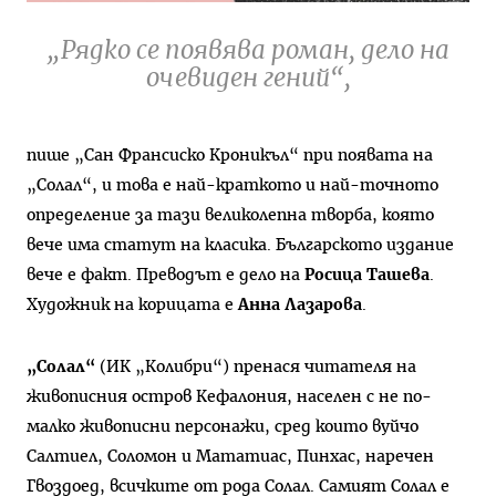
„Рядко се появява роман, дело на
очевиден гений“,
пише „Сан Франсиско Кроникъл“ при появата на
„Солал“, и това е най-краткото и най-точното
определение за тази великолепна творба, която
вече има статут на класика. Българското издание
вече е факт. Преводът е дело на
Росица Ташева
.
Художник на корицата е
Анна Лазарова
.
„Солал“
(ИК „Колибри“) пренася читателя на
живописния остров Кефалония, населен с не по-
малко живописни персонажи, сред които вуйчо
Салтиел, Соломон и Мататиас, Пинхас, наречен
Гвоздоед, всичките от рода Солал. Самият Солал е