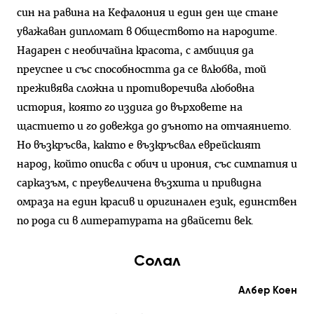
син на равина на Кефалония и един ден ще стане
уважаван дипломат в Обществото на народите.
Надарен с необичайна красота, с амбиция да
преуспее и със способността да се влюбва, той
преживява сложна и противоречива любовна
история, която го издига до върховете на
щастието и го довежда до дъното на отчаянието.
Но възкръсва, както е възкръсвал еврейският
народ, който описва с обич и ирония, със симпатия и
сарказъм, с преувеличена възхита и привидна
омраза на един красив и оригинален език, единствен
по рода си в литературата на двайсети век.
Солал
Албер Коен