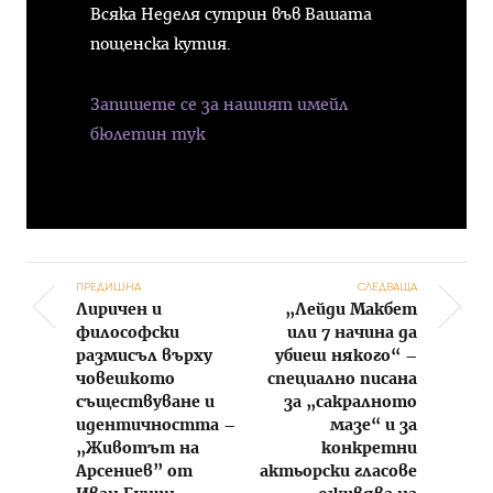
Всяка Неделя сутрин във Вашата
пощенска кутия.
Запишете се за нашият имейл
бюлетин тук
ПРЕДИШНА
СЛЕДВАЩА
Лиричен и
„Лейди Макбет
Post navigation
философски
или 7 начина да
размисъл върху
убиеш някого“ –
човешкото
специално писана
съществуване и
за „сакралното
идентичността –
мазе“ и за
„Животът на
конкретни
Арсениев” от
актьорски гласове