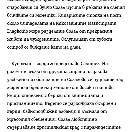
очарования си вуйчо Солал изсипа в ръката на слепия
всичките си монетки. Кипарисите стояха на пост
около цитаделата на някогашните магистрати.
Гладкото море разделяше Солал от прекрасния
живот на чужденците. Оглупелият от хубост
остров се виждаше като на длан.
– Куполът – гордо го представи Салтиел. На
далечния хълм от другата страна на залива
заобленото обиталище на Солалови се издигаше над
морето и бдеше над гетото от високи пъпчиви
къщи, отделени с вериги от митницата и
пристанището, където се разхождаха окърпени
гърци, бавноподвижни албанци и лъснали от
мръсотия свещеници. Солал любопитно
съзерцаваше християнския град с пирамидестите