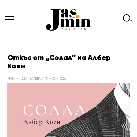
Търси
за:
Откъс от „Солал“ на Албер
Коен
МАРИНА ДЕЛИВЛАЕВА @ 13 — 03 — 2026