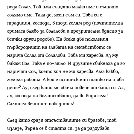
рода Солал. Той има същото малко име и същото
голямо име. Така де, ясен съм си. Това си е
традиция, господа, в този голям род (почтителна
гримаса вляво за Солалови и презрителна вдясно за
всички други родове). На всеки две поколения
първородният на главата на семейството се
нарича Солал от Солалови. Това ми харесва. Аз му
викам Сол. Така е по-мило. И другите свикнаха да го
наричат Сол, което хич не ми харесва. Ама какво,
голяма работа. А кой е истинският татко на това
дете? Аз, след като ме обича повече от баща си. Ах,
ах, господа на Богатството, да ви видя сега!
Салтиел вечният победител!
След като срази отсъстващите си врагове, той
излезе, върна се в стаята си, за да разхубави