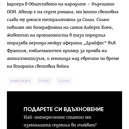
кариера в Обществото на народите – бъдещото
ООН. Автор е на седем романа, от които световна
слава му донася тетралогията за Солал. Силно
повлиян от биографията на самия Алберт Коен,
животът на протагониста в тази поредица
отразява периода между аферата „Драйфус“ във
Франция, емблематичен пример за проява на
антисемитизъм, и геноцида над евреите по време
на Втората световна война.
АЛБЕР КОЕН
ОТКЪС
СОЛАЛ
ПОДАРЕТЕ СИ ВДЪХНОВЕНИЕ
Най-интересните статии от
изминалата седмица ви очакват!