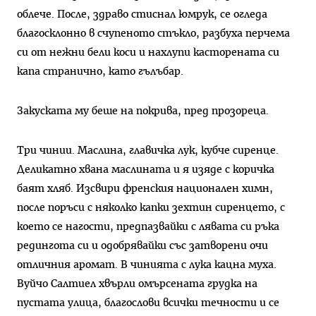
облече. После, здраво стиснал юмрук, се огледа
благосклонно в счупеното стъкло, разбуха перчема
си от нежни бели коси и нахлупи касторената си
капа странично, като гълъбар.
Закуската му беше на покрива, пред прозореца.
Три чинии. Маслина, главичка лук, кубче сиренце.
Деликатно хвана маслината и я изяде с коричка
баят хляб. Изсвири френския национален химн,
после поръси с няколко капки зехтин сиренцето, с
което се нагости, предпазвайки с лявата си ръка
редингота си и одобрявайки със затворени очи
отличния аромат. В чинията с лука кацна муха.
Вуйчо Салтиел хвърли омърсената грудка на
пустата улица, благослови всички течности и се