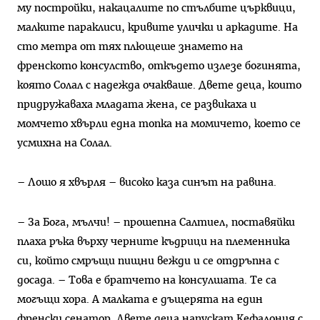
му постройки, накацалите по стълбите църквици,
малките параклиси, кривите улички и аркадите. На
сто метра от тях плющеше знамето на
френското консулство, откъдето излезе богинята,
която Солал с надежда очакваше. Двете деца, които
придружаваха младата жена, се развикаха и
момчето хвърли една топка на момичето, което се
усмихна на Солал.
– Лошо я хвърля – високо каза синът на равина.
– За Бога, мълчи! – прошепна Салтиел, поставяйки
плаха ръка върху черните къдрици на племенника
си, който смръщи пищни вежди и се отдръпна с
досада. – Това е братчето на консулшата. Те са
могъщи хора. А малката е дъщерята на един
френски сенатор. Двете деца напускат Кефалония с