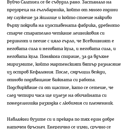
Вуйчо Салтиел се бе събудил рано. Застанало на
прозореца на гълъбарника, който от много години
му служеше за жилище и който стоеше накриво
върху покрива на изоставената фабрика, дребното
старче старателно четкаше лешниковия си
редингот и пееше с цяло гърло, че Всевишният е
неговата сила и неговата кула, и неговата сила, и
неговата кула. Понякога спираше, за да вдъхне
миризмите, който мартенският вятър разнасяше
из остров Кефалония. После, смръщил вежди,
отново подхващаше важната си работа.
Подсвиркваше си от щастие, като се сетеше, че
след четири часа ще излезе на обичайната си
понеделнишка разходка с любимия си племенник.
Навлажни бузите си и прекара по тях един добре
наточен бръснач. Енергично се изми, сръчно се