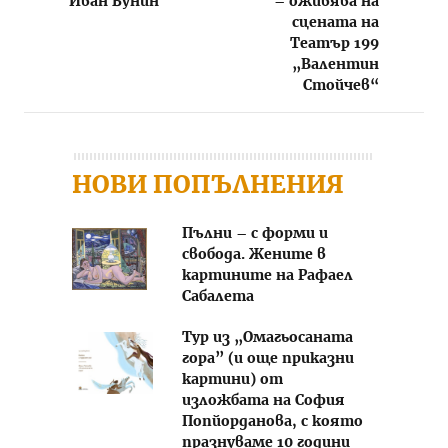
Иван Бунин
– оживява на
сцената на
Театър 199
„Валентин
Стойчев“
НОВИ ПОПЪЛНЕНИЯ
Пълни – с форми и
свобода. Жените в
картините на Рафаел
Сабалета
Тур из „Омагьосаната
гора” (и още приказни
картини) от
изложбата на София
Попйорданова, с която
празнуваме 10 години