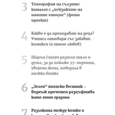
Топография на сълзите:
каталог с „пейзажите на
нашите емоции“ (фото
проект)
Какво е да преподаваш на деца?
Учител отговаря със забавни
комикси (и много любов)
Шарън Стоун разголи тяло и
душа, за да покаже 57-годишна,
уверена жена, победила в
тежка битка
„Зелен“ японски вестник –
веднъж прочетен разцъфтява
като мини градина
Разликата между котки и