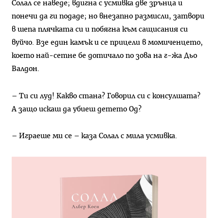
Солал се наведе; вдигна с усмивка две зрънца и
понечи да ги подаде; но внезапно размисли, затвори
в шепа плячката си и побягна към сащисания си
вуйчо. Взе един камък и се прицели в момиченцето,
което най-сетне бе дотичало по зова на г-жа Дьо
Валдон.
– Ти си луд! Какво стана? Говорил си с консулшата?
А защо искаш да убиеш детето Од?
– Играеше ми се – каза Солал с мила усмивка.