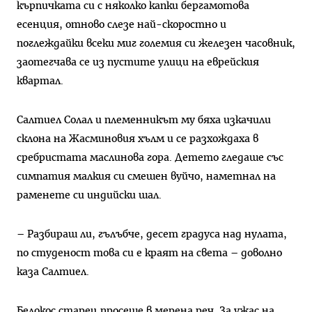
кърпичката си с няколко капки бергамотова
есенция, отново слезе най-скоростно и
поглеждайки всеки миг големия си железен часовник,
заотегчава се из пустите улици на еврейския
квартал.
Салтиел Солал и племенникът му бяха изкачили
склона на Жасминовия хълм и се разхождаха в
сребристата маслинова гора. Детето гледаше със
симпатия малкия си смешен вуйчо, наметнал на
раменете си индийски шал.
– Разбираш ли, гълъбче, десет градуса над нулата,
по студеност това си е краят на света – доволно
каза Салтиел.
Белокос старец просеше в мерена реч. За ужас на