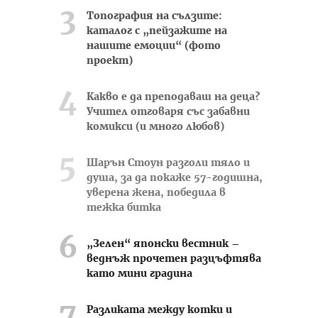
Топография на сълзите:
каталог с „пейзажите на
нашите емоции“ (фото
проект)
Какво е да преподаваш на деца?
Учител отговаря със забавни
комикси (и много любов)
Шарън Стоун разголи тяло и
душа, за да покаже 57-годишна,
уверена жена, победила в
тежка битка
„Зелен“ японски вестник –
веднъж прочетен разцъфтява
като мини градина
Разликата между котки и