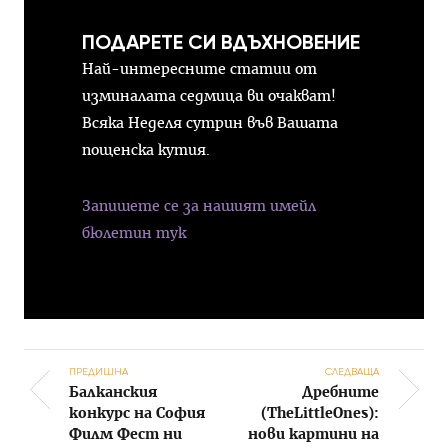
ПОДАРЕТЕ СИ ВДЪХНОВЕНИЕ
Най-интересните статии от
изминалата седмица ви очакват!
Всяка Неделя сутрин във Вашата
пощенска кутия.
Запишете се за нашият имейл
бюлетин тук
ПРЕДИШНА
СЛЕДВАЩА
Балканския
Дребните
Post navigation
конкурс на София
(TheLittleOnes):
Филм Фест ни
нови картини на