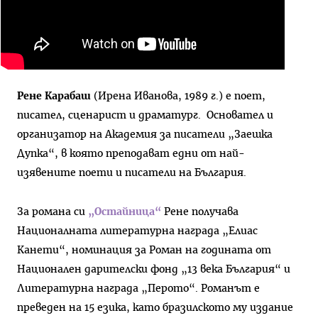
Рене Карабаш
(Ирена Иванова, 1989 г.) е поет,
писател, сценарист и драматург. Основател и
организатор на Академия за писатели „Заешка
Дупка“, в която преподават едни от най-
изявените поети и писатели на България.
За романа си
„Остайница“
Рене получава
Националната литературна награда „Елиас
Канети“, номинация за Роман на годината от
Национален дарителски фонд „13 века България“ и
Литературна награда „Перото“. Романът е
преведен на 15 езика, като бразилското му издание