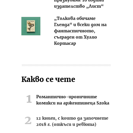
празнуваме 10 години
издателство „Лист“
„Толкова обичаме
Гленда“ и всеки дом на
фантастичното,
съграден от Хулио
Кортасар
Какво се чете
Романтично-ироничните
комикси на аржентинеца Szoka
12 книги, с които да започнете
2018 г. (откъси и ревюта)