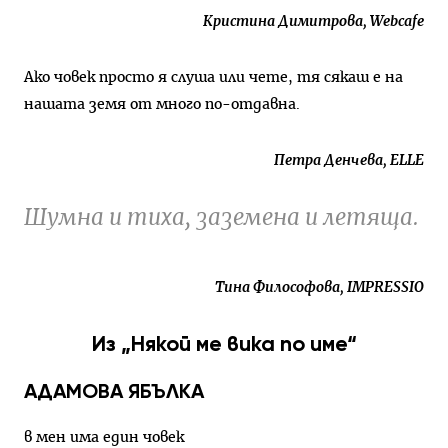
Кристина Димитрова, Webcafe
Ако човек просто я слуша или чете, тя сякаш е на
нашата земя от много по-отдавна.
Петра Денчева, ELLE
Шумна и тиха, заземена и летяща.
Тина Философова, IMPRESSIO
Из „Някой ме вика по име“
АДАМОВА ЯБЪЛКА
в мен има един човек