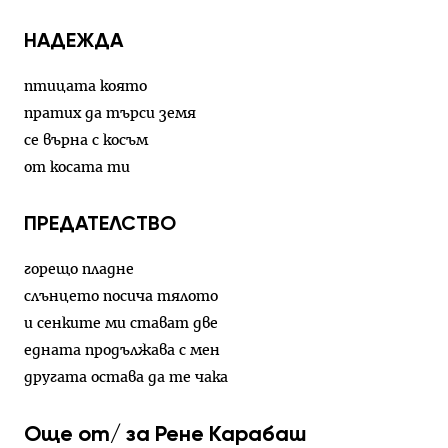
НАДЕЖДА
птицата която
пратих да търси земя
се върна с косъм
от косата ти
ПРЕДАТЕЛСТВО
горещо пладне
слънцето посича тялото
и сенките ми стават две
едната продължава с мен
другата остава да те чака
Още от/ за Рене Карабаш