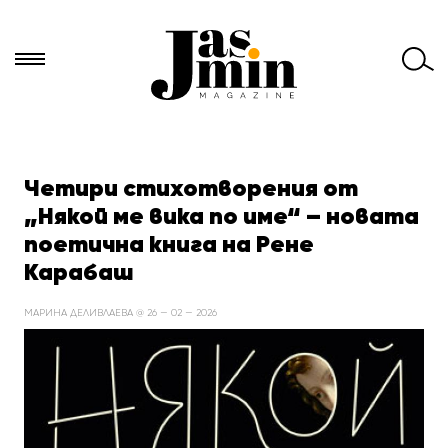
Търси
за:
Четири стихотворения от
„Някой ме вика по име“ – новата
поетична книга на Рене
Карабаш
МАРИНА ДЕЛИВЛАЕВА @ 26 — 02 — 2026