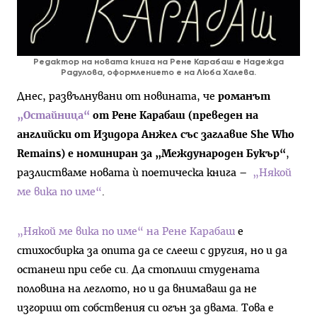
Редактор на новата книга на Рене Карабаш е Надежда
Радулова, оформлението е на Люба Халева.
Днес, развълнувани от новината, че
романът
„Остайница“
от Рене Карабаш (преведен на
английски от Изидора Анжел със заглавие She Who
Remains) е номиниран за „Международен Букър“
,
разлистваме новата ѝ поетическа книга –
„Някой
ме вика по име“
.
„Някой ме вика по име“ на Рене Карабаш
е
стихосбирка за опита да се слееш с другия, но и да
останеш при себе си. Да стоплиш студената
половина на леглото, но и да внимаваш да не
изгориш от собствения си огън за двама. Това е