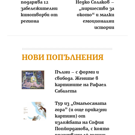
подарява 12
Недко Солаков –
забележителни
„пиршество за
кинотворби от
окото“ и малки
региона
емоционални
истории
НОВИ ПОПЪЛНЕНИЯ
Пълни – с форми и
свобода. Жените в
картините на Рафаел
Сабалета
Тур из „Омагьосаната
гора” (и още приказни
картини) от
изложбата на София
Попйорданова, с която