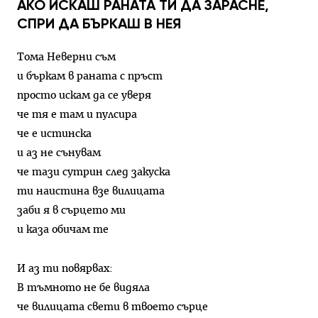
АКО ИСКАШ РАНАТА ТИ ДА ЗАРАСНЕ,
СПРИ ДА БЪРКАШ В НЕЯ
Тома Неверни съм
и бъркам в раната с пръст
просто искам да се уверя
че тя е там и пулсира
че е истинска
и аз не сънувам
че тази сутрин след закуска
ти наистина взе вилицата
заби я в сърцето ми
и каза обичам те
И аз ти повярвах:
В тъмното не бе видяла
че вилицата свети в твоето сърце