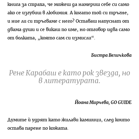
книга за страха, че можеш да намериш себе си само
ако се изгубиш в любимия. А когато той си тръгне,
и ние ли си тръгваме с него? Оставаш напуснат от
двама души и се викаш по име, но отговор идва само
от болката, „която сам си измисли“.
Бистра Величкова
Рене Карабаш е като рок звезда, но
в литературата.
Йоана Мирчева, GO GUIDE
Думите ѝ удрят като жилави камшици, след които
остава парене по кожата.