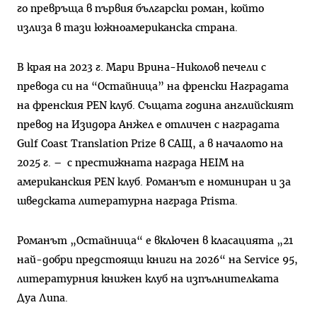
го превръща в първия български роман, който
излиза в тази южноамериканска страна.
В края на 2023 г. Мари Врина-Николов печели с
превода си на “Остайница” на френски Наградата
на френския PEN клуб. Същата година английският
превод на Изидора Анжел е отличен с наградата
Gulf Coast Translation Prize в САЩ, а в началото на
2025 г. – с престижната награда HEIM на
американския PEN клуб. Романът е номиниран и за
шведската литературна награда Prisma.
Романът „Остайница“ е включен в класацията „21
най-добри предстоящи книги на 2026“ на Service 95,
литературния книжен клуб на изпълнителката
Дуа Липа.