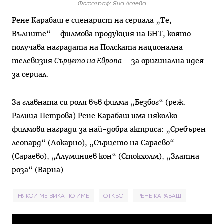
Фотограф: Яна Лозева
Рене Карабаш е сценарист на сериала „Те,
Вълните“ – филмова продукция на БНТ, която
получава наградата на Полската национална
телевизия
Сърцето на Европа
– за оригинална идея
за сериал.
За главната си роля във филма „Безбог“ (реж.
Ралица Петрова) Рене Карабаш има няколко
филмови награди за най-добра актриса: „Сребърен
леопард“ (Локарно), „Сърцето на Сараево“
(Сараево), „Алуминиев кон“ (Стокхолм), „Златна
роза“ (Варна).
НЯКОЙ МЕ ВИКА ПО ИМЕ
ОТКЪС
РЕНЕ КАРАБАШ