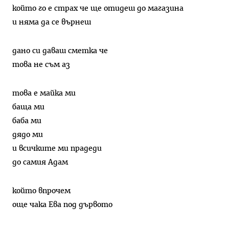
който го е страх че ще отидеш до магазина
и няма да се върнеш
дано си даваш сметка че
това не съм аз
това е майка ми
баща ми
баба ми
дядо ми
и всичките ми прадеди
до самия Адам
който впрочем
още чака Ева под дървото