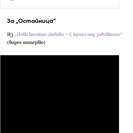
За „Остайница“
Из
„Нови книжни любови – С книги под завивките“
(видео интервю)