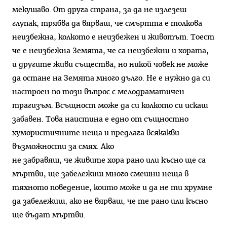
мекушаво. От друга страна, за да не излезеш
глупак, трябва да вярваш, че смъртта е толкова
неизбежна, колкото е неизбежен и животът. Тоест
че е неизбежна Земята, че са неизбежни и хората,
и другите живи същества, но никой човек не може
да остане на Земята много дълго. Не е нужно да си
настроен по този въпрос с мелодраматичен
трагизъм. Всъщност може да си колкото си искаш
забавен. Това наистина е едно от същностно
хумористичните неща и предлага всякакви
възможности за смях. Ако
не забравяш, че живите хора рано или късно ще са
мъртви, ще забележиш много смешни неща в
тяхното поведение, които може и да не ти хрумне
да забележиш, ако не вярваш, че те рано или късно
ще бъдат мъртви.