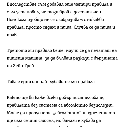
Впоследствие съм добавил още четири правила и
съм установил, че този брой е достатъчен.
Понякога изобщо не се съобразявам с никакви
правила, просто сядам и пиша. Случва се да пиша и
прав.
Третото ми правило беше: научи се да печаташ на
пишеща машина, за да бълваш разкази с бързината
на Зейн Грей.
Това е едно от най-хубавите ми правила.
Както ще ви каже всеки добър писател обаче,
правилата без система са абсолютно безполезни.
Може да пропуснете „абсолютно“ и изречението
ще има същия смисъл, но винаги е хубаво да