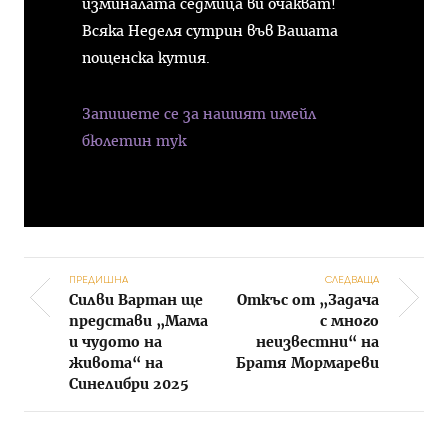
изминалата седмица ви очакват!
Всяка Неделя сутрин във Вашата
пощенска кутия.
Запишете се за нашият имейл
бюлетин тук
ПРЕДИШНА
СЛЕДВАЩА
Силви Вартан ще
Откъс от „Задача
Post navigation
представи „Мама
с много
и чудото на
неизвестни“ на
живота“ на
Братя Мормареви
Синелибри 2025