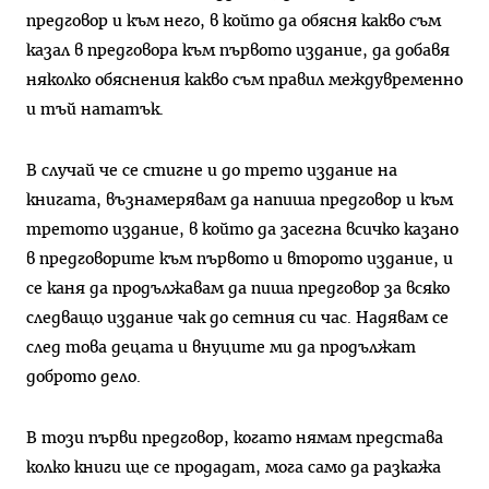
предговор и към него, в който да обясня какво съм
казал в предговора към първото издание, да добавя
няколко обяснения какво съм правил междувременно
и тъй нататък.
В случай че се стигне и до трето издание на
книгата, възнамерявам да напиша предговор и към
третото издание, в който да засегна всичко казано
в предговорите към първото и второто издание, и
се каня да продължавам да пиша предговор за всяко
следващо издание чак до сетния си час. Надявам се
след това децата и внуците ми да продължат
доброто дело.
В този първи предговор, когато нямам представа
колко книги ще се продадат, мога само да разкажа