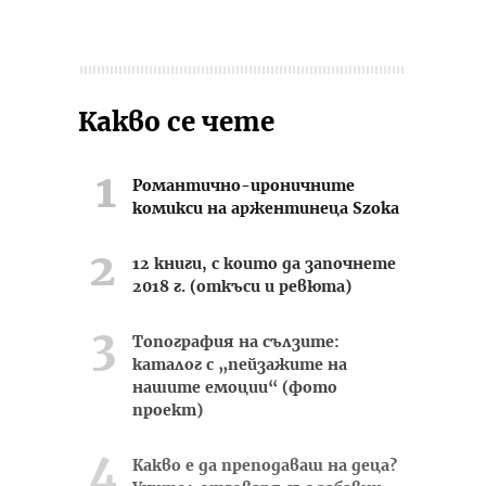
Какво се чете
Романтично-ироничните
комикси на аржентинеца Szoka
12 книги, с които да започнете
2018 г. (откъси и ревюта)
Топография на сълзите:
каталог с „пейзажите на
нашите емоции“ (фото
проект)
Какво е да преподаваш на деца?