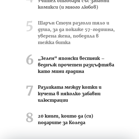
Учител отговаря със забавни
комикси (и много любов)
Шарън Стоун разголи тяло и
душа, за да покаже 57-годишна,
уверена жена, победила в
тежка битка
„Зелен“ японски вестник –
веднъж прочетен разцъфтява
като мини градина
Разликата между котки и
кучета в няколко забавни
илюстрации
20 книги, които да (си)
подарите за Коледа