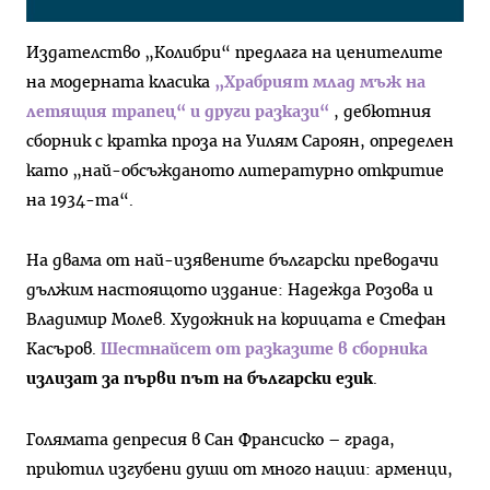
Издателство „Колибри“ предлага на ценителите
на модерната класика
„Храбрият млад мъж на
летящия трапец“ и други разкази“
, дебютния
сборник с кратка проза на Уилям Сароян, определен
като „най-обсъжданото литературно откритие
на 1934-та“.
На двама от най-изявените български преводачи
дължим настоящото издание: Надежда Розова и
Владимир Молев. Художник на корицата е Стефан
Касъров.
Шестнайсет от разказите в сборника
излизат за първи път на български език
.
Голямата депресия в Сан Франсиско – града,
приютил изгубени души от много нации: арменци,