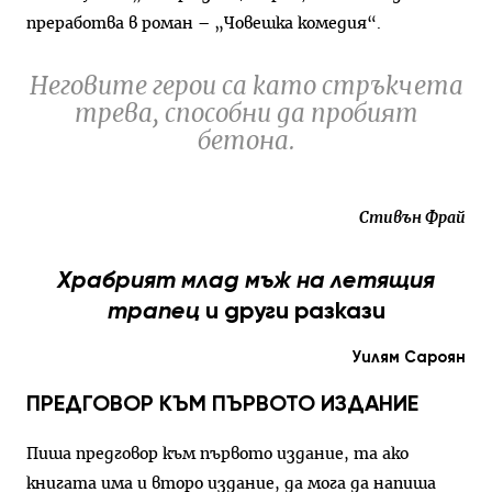
преработва в роман – „Човешка комедия“.
Неговите герои са като стръкчета
трева, способни да пробият
бетона.
Стивън Фрай
Храбрият млад мъж на летящия
трапец
и други разкази
Уилям Сароян
ПРЕДГОВОР КЪМ ПЪРВОТО ИЗДАНИЕ
Пиша предговор към първото издание, та ако
книгата има и второ издание, да мога да напиша