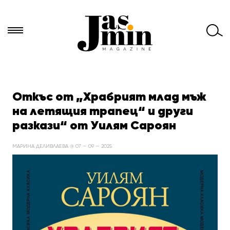
Търси
за:
Откъс от „Храбрият млад мъж
на летящия трапец“ и други
разкази“ от Уилям Сароян
МАРИНА ДЕЛИВЛАЕВА @ 07 — 09 — 2025