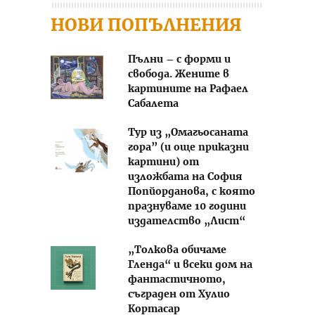
НОВИ ПОПЪЛНЕНИЯ
Пълни – с форми и
свобода. Жените в
картините на Рафаел
Сабалета
Тур из „Омагьосаната
гора” (и още приказни
картини) от
изложбата на София
Попйорданова, с която
празнуваме 10 години
издателство „Лист“
„Толкова обичаме
Гленда“ и всеки дом на
фантастичното,
съграден от Хулио
Кортасар