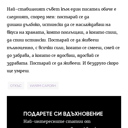
Най-стабилният съвет към един писател обаче е
следният, според мен: постарай се да
дишаш дълбоко, истински да се наслаждаваш на
вкуса на храната, която поглъщаш, а когато спиш,
да спиш истински. Постарай се да живееш
пълноценно, с всички сили; когато се смееш, смей се
до забрава, а когато се ядосваш, ядосвай се
здравата. Постарай се да живееш. И бездруго скоро
ще умреш.
ОТКЪС
УИЛЯМ САРОЯН
ПОДАРЕТЕ СИ ВДЪХНОВЕНИЕ
Най-интересните статии от