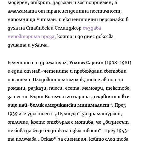
модерен, открит, задъхан и гостоприемен, а
амалгамата от трансцендентна поетичност,
напомняща Уитман, и ексцентрични персонажи в
духа на Стайнбек и Селинджър
създава
неповторима проза
, която и до днес докосва
душата и увлича.
Белетрист и драматург,
Уилям Сароян
(1908-1981)
е един от най-четените и превеждани световни
писатели. Плодовит и многолик, той е автор на
романи, разкази, пиеси, есета, мемоари, текстове
за песни. Кърт Вонегът го нарича „
първият и все
още най-велик американски минималист
“. През
1939 г. е удостоен с „Пулицър“ за драматургия,
отличие, което отхвърля с мотива, че „бизнесът
не бива да бъде съдник на изкуството“. През 1943-
та получава „Оскар“ за сценария, който след това