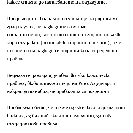
как се стигна до написването на разказите.
Преди години в началното училище на родния ми
град научих, че разказите са много
странно нещо, което от стотици години някакви
хора създават (по някакви странни причини), и че
писането на разкази се подчинява на определени
правила.
Веднага се заех да изучавам всички класически
правила, включително тези на Ринг Ларднър, и
накрая установих, че правилата са погрешни.
Проблемът беше, че те ме изключваха, а доколкото
виждах, аз бях най-важният елемент, затова
създадох нови правила.