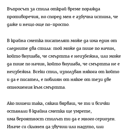
Въпросът за стила открай време поражда
противоречия, но според мен е азбучна истина, че
даже и нещо още по-просто.
В крайна сметка писателят може да има един от
следните два стила: той може да пише по начин,
който внушава, че смъртта е неизбежна, или може
да пише по начин, който внушава, че смъртта не е
неизбежна. Всеки стил, използван някога от който
и да е писател, е повлиян от някое от тези две
отношения към смъртта.
Ако пишеш така, сякаш вярваш, че ти и всички
останали в крайна сметка ще умрете,
има вероятност стилът ти да е много сериозен.
Иначе си склонен да звучиш или надуто, или