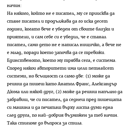
начин:
На някого, който не е писател, му се приисква да
стане писател и продължава да го иска десет
години, когато вече е убеден от своите близки и
приятели, и сам себе си е убедил, че е станал
писател, само дето не е написал нищичко, а вече не
е млад, поради което започва да се тревожи.
Единственото, което му трябва сега, е система.
Според някои авторитети има цели петнайсет
системи, но всъщност са само две: (1) може да
решиш да пишеш като Анатол Франс, Александър
Дюма или някой друг; (2) може да решиш напълно да
забравиш, че си писател, да седнеш пред пишещата
си машина и да печаташ върху листа думи една
след друга, по най-добрия възможен за теб начин.
Така стигаме до въпроса за стила.