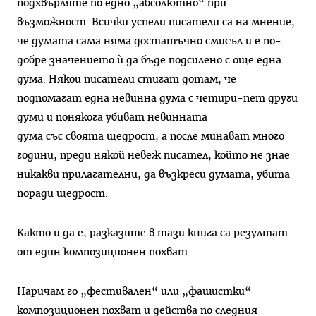
подхвърляте по едно „абсолютно“ при
възможност. Всички успели писатели са на мнение,
че думата сама няма достатъчно смисъл и е по-
добре значението ѝ да бъде подсилено с още една
дума. Някои писатели стигат дотам, че
подпомагат една невинна дума с четири-пет други
думи и понякога убиват невинната
дума със своята щедрост, а после минават много
години, преди някой невеж писател, който не знае
никакви прилагателни, да възкреси думата, убита
поради щедрост.
Както и да е, разказите в тази книга са резултат
от един композиционен похват.
Наричам го „фестивален“ или „фашистки“
композиционен похват и действа по следния