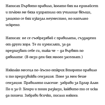
Написах Първото правило, когато бях на единайсет
и тъкмо ме бяха изпратили от училище вкъщи,
защото се бях изказал неуместно, но напълно
искрено.
Написах: не се съобразявай с правилата, създадени
от други хора. Те ги измислят, за да
предпазват себе си, така че – да вървят по
дяволите. (В онзи ден бях много засегнат.)
Няколко месеца по-късно открих Второто правило
и то предизвиква сензация. Поне за мен беше
сензация. Правилото гласеше: забрави за Едгар Алан
По и за О. Хенри и пиши разкази, каквито ти се иска
да пишеш. Забрави всички, писали някога.