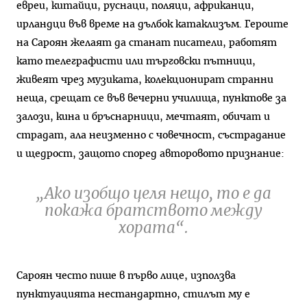
евреи, китайци, руснаци, поляци, африканци,
ирландци във време на дълбок катаклизъм. Героите
на Сароян желаят да станат писатели, работят
като телеграфисти или търговски пътници,
живеят чрез музиката, колекционират странни
неща, срещат се във вечерни училища, пунктове за
залози, кина и бръснарници, мечтаят, обичат и
страдат, ала неизменно с човечност, състрадание
и щедрост, защото според авторовото признание:
„Ако изобщо целя нещо, то е да
покажа братството между
хората“.
Сароян често пише в първо лице, използва
пунктуацията нестандартно, стилът му е