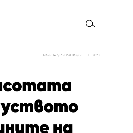
МАРИНА ДЕЛИВЛАЕВА @ 21 — 11 — 2020
расотата
куството
ините на