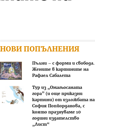
НОВИ ПОПЪЛНЕНИЯ
Пълни – с форми и свобода.
Жените в картините на
Рафаел Сабалета
Тур из „Омагьосаната
гора” (и още приказни
картини) от изложбата на
София Попйорданова, с
която празнуваме 10
години издателство
„Лист“