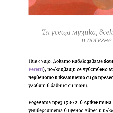
Тя усеща музика, вс
и посегн
Ние също. Докато наблюдаваме
жен
Peretti
), полющващи се чувствено
м
червеното и желанието си да прел
уловят в бавния си танц.
Родената през 1986 г. в Аржентина
университета в Буенос Айрес и ил