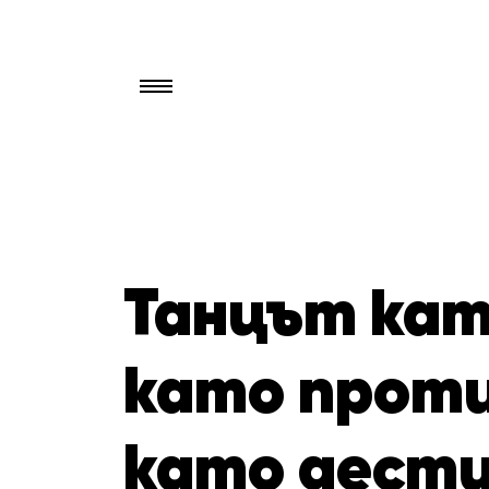
Търси
за:
Танцът кат
като прот
като дести