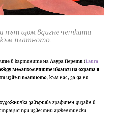
еки път щом вдигне четката
е към платното.
ите
в картините на
Лаура Перети
(
Laura
ежду меланхоличните нюанси на охрата и
еят извън платното
, към нас, за да ни
 художничка завършва графичен дизайн в
юстрация при известни аржентински