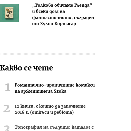
„Толкова обичаме Гленда“
и всеки дом на
фантастичното, съграден
от Хулио Кортасар
Какво се чете
Романтично-ироничните комикси
на аржентинеца Szoka
12 книги, с които да започнете
2018 г. (откъси и ревюта)
Топография на сълзите: каталог с