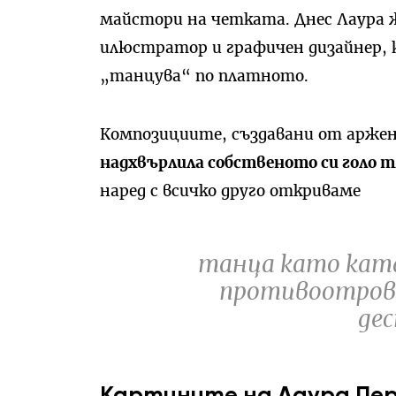
майстори на четката. Днес Лаура 
илюстратор и графичен дизайнер, 
„танцува“ по платното.
Композициите, създавани от аржен
надхвърлила собственото си голо т
наред с всичко друго откриваме
танца като кат
противоотров
де
Картините на Лаура Пе