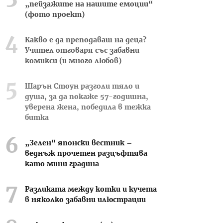
„пейзажите на нашите емоции“
(фото проект)
Какво е да преподаваш на деца?
Учител отговаря със забавни
комикси (и много любов)
Шарън Стоун разголи тяло и
душа, за да покаже 57-годишна,
уверена жена, победила в тежка
битка
„Зелен“ японски вестник –
веднъж прочетен разцъфтява
като мини градина
Разликата между котки и кучета
в няколко забавни илюстрации