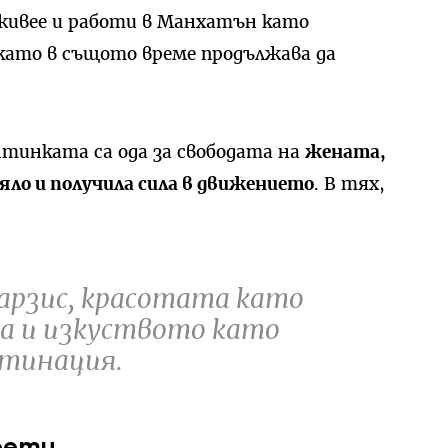
живее и работи в Манхатън като
като в същото време продължава да
тинката са ода за свободата на
жената,
яло и получила сила в движението
. В тях,
арзис, красотата като
а и изкуството като
стинация.
рети