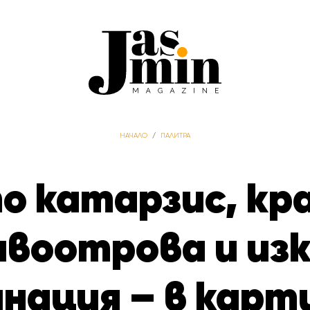
НАЧАЛО
/
ПАЛИТРА
о катарзис, к
ивоотрова и из
нация – в карт