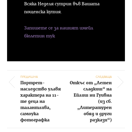
Всяка Неделя сутрин във Вашата
пощенска кутия.
Запишете се за нашият имейл
бюлетин тук
ПРЕДИШНА
СЛЕДВАЩА
Портрет-
Откъс от „Летен
Post navigation
наследство улавя
сладкиш“ на
характера на 11-
Ейлиш ни Гуивна
те деца на
(из сб.
талантлива,
„Литературен
самоука
обяд и други
фотографка
разкази“)