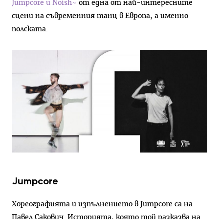
Jumpcore и Noish~
от една от най-интересните
сцени на съвременния танц в Европа, а именно
полската.
Jumpcore
Хореографията и изпълнението в Jumpcore са на
Павел Сакович. Историята, която той разказва на