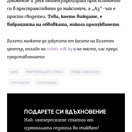
Движение и звук интензифицират присъствието
си в пространството до максимум, а „Аз”-ът е
просто свидетел.
Това, което виждаме, е
вибрацията на обвивката, никога пропукването
.
Билети можете да закупите от касите на Билетен
център, онлайн на
tickets.ndk.bg
и на място, час преди
представлението.
ДНК
МИГРИРАЩОТО ТЯЛО
ПРЕДСТАВЛЕНИЕ
ПРЕМИЕРА
СПЕКТАКЪЛ
ПОДАРЕТЕ СИ ВДЪХНОВЕНИЕ
Най-интересните статии от
изминалата седмица ви очакват!