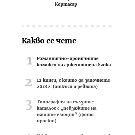
Кортасар
Какво се чете
Романтично-ироничните
комикси на аржентинеца Szoka
12 книги, с които да започнете
2018 г. (откъси и ревюта)
Топография на сълзите:
каталог с „пейзажите на
нашите емоции“ (фото
проект)