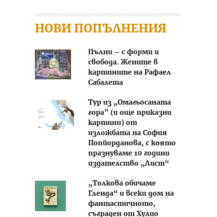
НОВИ ПОПЪЛНЕНИЯ
Пълни – с форми и
свобода. Жените в
картините на Рафаел
Сабалета
Тур из „Омагьосаната
гора” (и още приказни
картини) от
изложбата на София
Попйорданова, с която
празнуваме 10 години
издателство „Лист“
„Толкова обичаме
Гленда“ и всеки дом на
фантастичното,
съграден от Хулио