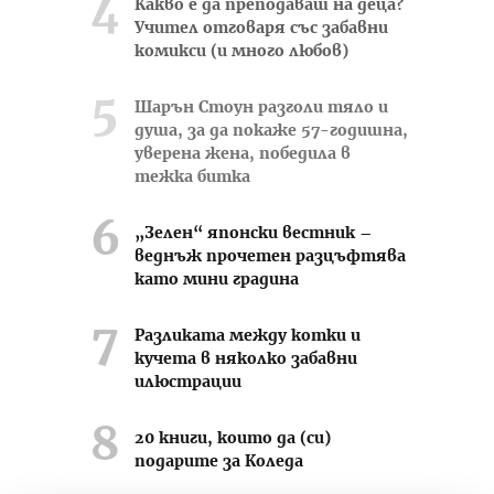
Какво е да преподаваш на деца?
Учител отговаря със забавни
комикси (и много любов)
Шарън Стоун разголи тяло и
душа, за да покаже 57-годишна,
уверена жена, победила в
тежка битка
„Зелен“ японски вестник –
веднъж прочетен разцъфтява
като мини градина
Разликата между котки и
кучета в няколко забавни
илюстрации
20 книги, които да (си)
подарите за Коледа