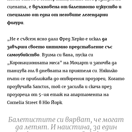
сцената, е
вдъхновена от балетното изкуство и
специално от една от неговите легендарни
фигури
.
„Не е съвсем ясно дали Фред Херко е искал
да
завърши своето интимно представление със
самоубийство
. Взима си вана, пуска си
„Коронационната меса” на Моцарт и започва да
танцува гол в дневната на приятеля си. Няколко
пъти се приближава до отворения прозорец. Когато
прозвучава Sanctus, той се засилва и скача през
прозореца от 5-ия етаж на апартамента на
Cornelia Street в Ню Йорк.
Балетистите си вярват, че могат
да летят. И наистина, за един