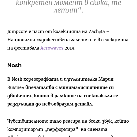
конкретен момент в скока, те
летят“.
Jumpcore е част от колекцията на Zachęta –
Национална художествена галерия и е в селекцията
на фестивала
Aerowaves
2019.
Nosh
В Nosh хореографката и изпълнителка Мария
Зимпел
впечатлява с минималистичните си
движения, които в рамките на спектакъла се
разгръщат до невъобразим детайл
.
Чувствителното тяло реагира на всеки звук, който
композиторът „перформира” на сцената.