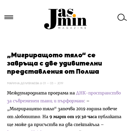
Търси
за:
„Мигриращото тяло“ се
завръща с две удивителни
представления от Полша
МАРИНА ДЕЛИВЛАЕВА @ 01 — 03 — 2019
Международната програма на
ДНК-пространство
за съвременен танц и пърформанс
–
„Мигриращото тяло“ започва 2019 година повече
от любопитно. На
9 март от 19:30 часа
публиката
ще може да присъства на два спектакъла –