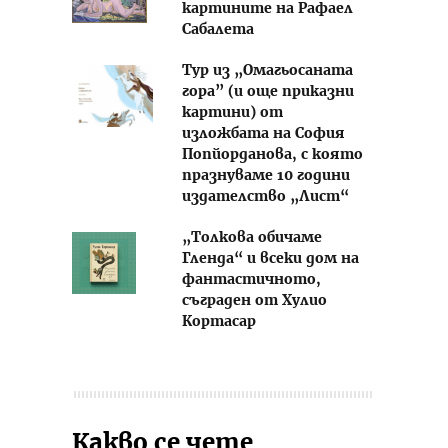
картините на Рафаел
Сабалета
Тур из „Омагьосаната
гора” (и още приказни
картини) от
изложбата на София
Попйорданова, с която
празнуваме 10 години
издателство „Лист“
„Толкова обичаме
Гленда“ и всеки дом на
фантастичното,
съграден от Хулио
Кортасар
Какво се чете