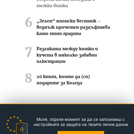
тежка битка
„Зелен“ японски вестник –
веднъж прочетен разцъфтява
като мини градина
Разликата между котки и
кучета в няколко забавни
илюстрации
20 книги, които да (си)
подарите за Коледа
Усмихвай се често ;-)
Моля, отдели момент за да се запознаеш с
Контакти
За нас
Реклама
настройките за защита на твоите лични данни