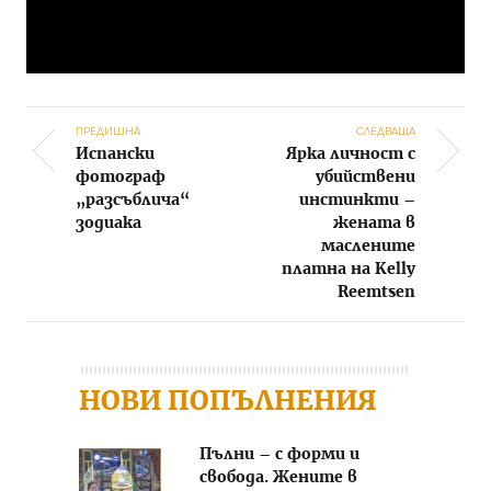
ПРЕДИШНА
СЛЕДВАЩА
Испански
Ярка личност с
Post navigation
фотограф
убийствени
„разсъблича“
инстинкти –
зодиака
жената в
маслените
платна на Kelly
Reemtsen
НОВИ ПОПЪЛНЕНИЯ
Пълни – с форми и
свобода. Жените в