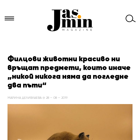
Търси
за:
Филцови животни красиво ни
връщат предмети, които иначе
„никой никога няма да погледне
два пъти“
МАРИНА ДЕЛИВЛАЕВА @ 28 — 08 — 2019