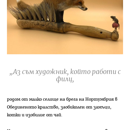
„Аз съм художник, който работи с
филц,
родом от малко селище на брега на Нортумбрия в
Обединеното кралство, заобиколен от замъци,
котки и изобилие от чай.