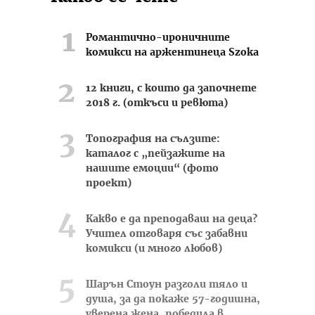
Романтично-ироничните
комикси на аржентинеца Szoka
12 книги, с които да започнете
2018 г. (откъси и ревюта)
Топография на сълзите:
каталог с „пейзажите на
нашите емоции“ (фото
проект)
Какво е да преподаваш на деца?
Учител отговаря със забавни
комикси (и много любов)
Шарън Стоун разголи тяло и
душа, за да покаже 57-годишна,
уверена жена, победила в