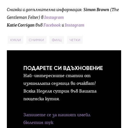
Снимки и допълнителна информация: ​
Simon Brown
(The
Gentleman Felter) в
Instagram
Katie Corrigan
във
Facebook
и
Instagram
КУКЛИ
СНИМКИ
ФИЛЦ
ЧЕТКИ
ПОДАРЕТЕ СИ ВДЪХНОВЕНИЕ
Най-интересните статии от
изминалата седмица ви очакват!
Всяка Неделя сутрин във Вашата
пощенска кутия.
Запишете се за нашият имейл
бюлетин тук