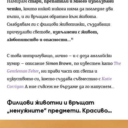
Намирам
стари, препатили и много използвани
четки
, които никой никога няма да погледне два
пъти, и ги връщам обратно към живота.
Снабдявам ги с филцови животинки, създаващи
причудливи светове,
изпълнени с живот,
любопитство и опасности…“
С това интригуващо, лично – и с доза английски
хумор – описание
Simon Brown
, по известен като
The
Gentleman Felter
,
ни прави част от света и
изкуството си, което създава съвместно с
Katie
Corrigan
А ние съвсем не бързаме да го напуснем…
Филцови животни и връщат
„ненужните“ предмети. Красиво…