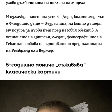
улови
дълбочината на погледа на модела
.
И изглежда наистина успява. Дори, когато моделът
е 5-годишно дете – възрастта, на която дъщеря
му позира за първи път пред неговия обектив. А
усещането на зрителя, гледащ фотографиите на
Гекас наподобява на изпитваното пред
платната
на Рембранд или Вермер
.
5-годишно момиче „съживява“
класически картини