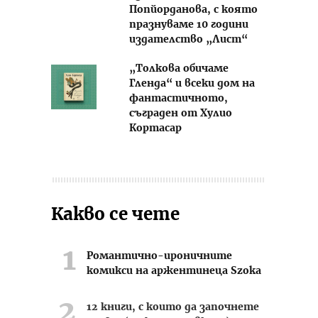
Попйорданова, с която
празнуваме 10 години
издателство „Лист“
„Толкова обичаме
Гленда“ и всеки дом на
фантастичното,
съграден от Хулио
Кортасар
Какво се чете
Романтично-ироничните
комикси на аржентинеца Szoka
12 книги, с които да започнете