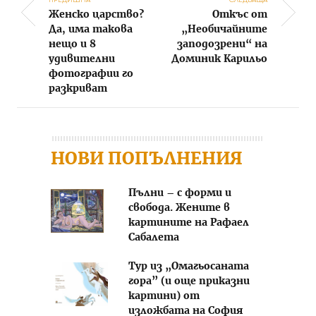
Женско царство?
Откъс от
Post navigation
Да, има такова
„Необичайните
нещо и 8
заподозрени“ на
удивителни
Доминик Карильо
фотографии го
разкриват
НОВИ ПОПЪЛНЕНИЯ
Пълни – с форми и
свобода. Жените в
картините на Рафаел
Сабалета
Тур из „Омагьосаната
гора” (и още приказни
картини) от
изложбата на София