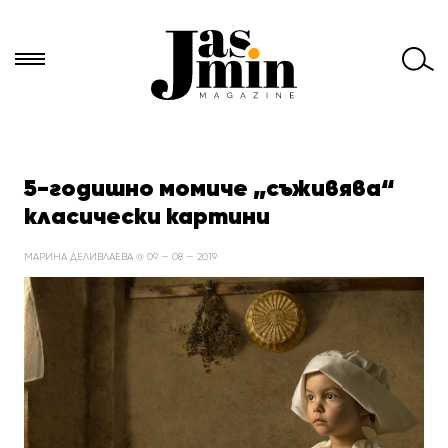
Търси
за:
5-годишно момиче „съживява“
класически картини
МАРИНА ДЕЛИВЛАЕВА @ 09 — 08 — 2019