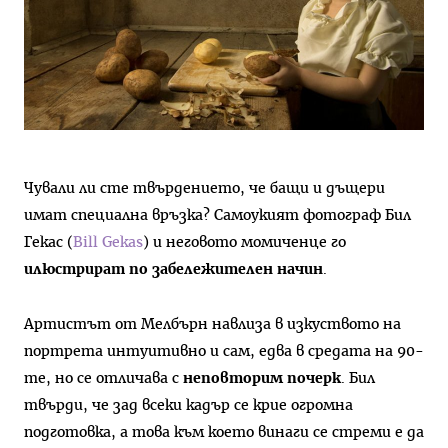
Чували ли сте твърдението, че бащи и дъщери
имат специална връзка? Самоукият фотограф Бил
Гекас (
Bill Gekas
) и неговото момиченце го
илюстрират по забележителен начин
.
Артистът от Мелбърн навлиза в изкуството на
портрета интуитивно и сам, едва в средата на 90-
те, но се отличава с
неповторим почерк
. Бил
твърди, че зад всеки кадър се крие огромна
подготовка, а това към което винаги се стреми е да