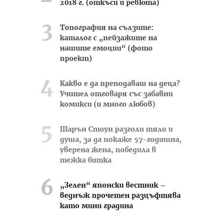
2018 г. (откъси и ревюта)
Топография на сълзите:
каталог с „пейзажите на
нашите емоции“ (фото
проект)
Какво е да преподаваш на деца?
Учител отговаря със забавни
комикси (и много любов)
Шарън Стоун разголи тяло и
душа, за да покаже 57-годишна,
уверена жена, победила в
тежка битка
„Зелен“ японски вестник –
веднъж прочетен разцъфтява
като мини градина