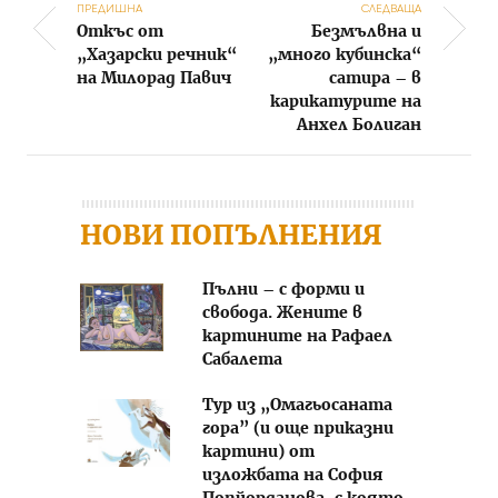
ПРЕДИШНА
СЛЕДВАЩА
Откъс от
Безмълвна и
Post navigation
„Хазарски речник“
„много кубинска“
на Милорад Павич
сатира – в
карикатурите на
Анхел Болиган
НОВИ ПОПЪЛНЕНИЯ
Пълни – с форми и
свобода. Жените в
картините на Рафаел
Сабалета
Тур из „Омагьосаната
гора” (и още приказни
картини) от
изложбата на София