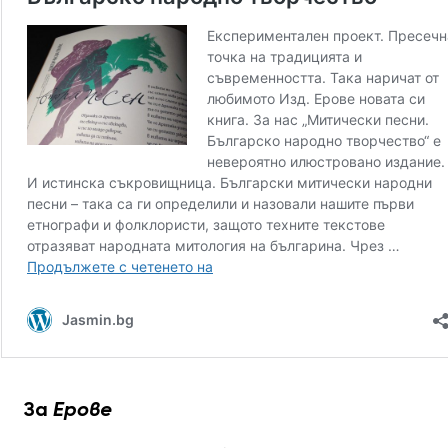
За
Ерове