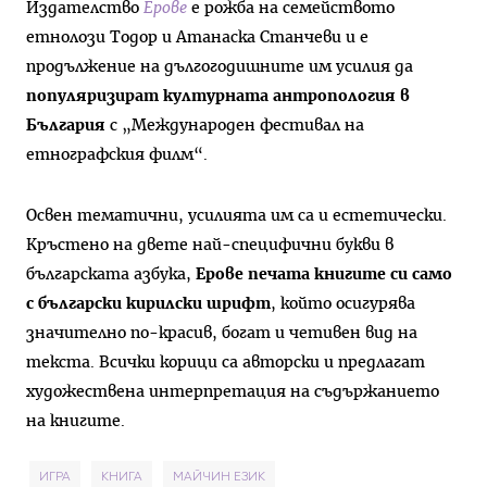
Издателство
Ерове
е рожба на семейството
етнолози Тодор и Атанаска Станчеви и е
продължение на дългогодишните им усилия да
популяризират културната антропология в
България
с „Международен фестивал на
етнографския филм“.
Освен тематични, усилията им са и естетически.
Кръстено на двете най-специфични букви в
българската азбука,
Ерове печата книгите си само
с български кирилски шрифт
, който осигурява
значително по-красив, богат и четивен вид на
текста. Всички корици са авторски и предлагат
художествена интерпретация на съдържанието
на книгите.
ИГРА
КНИГА
МАЙЧИН ЕЗИК