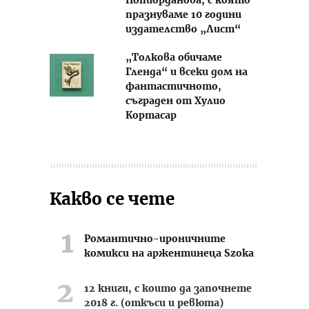
Попйорданова, с която
празнуваме 10 години
издателство „Лист“
„Толкова обичаме
Гленда“ и всеки дом на
фантастичното,
съграден от Хулио
Кортасар
Какво се чете
Романтично-ироничните
комикси на аржентинеца Szoka
12 книги, с които да започнете
2018 г. (откъси и ревюта)