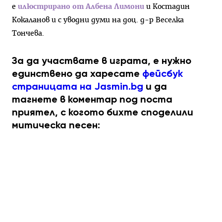
е
илюстрирано от Албена Лимони
и Костадин
Кокаланов и с уводни думи на доц. д-р Веселка
Тончева.
За да участвате в играта, е нужно
единствено да харесате
фейсбук
страницата на Jasmin.bg
и да
тагнете в коментар под поста
приятел, с когото бихте споделили
митическа песен: