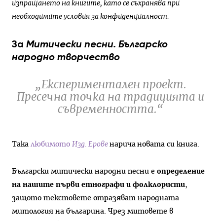
изпращането на книгите, като се съхранява при
необходимите условия за конфиденциалност.
За
Митически песни. Българско
народно творчество
„Експериментален проект.
Пресечна точка на традицията и
съвременността.“
Така
любимото
Изд. Ерове
нарича
новата си книга.
Български митически народни песни е
определение
на нашите първи етнографи и фолклористи
,
защото текстовете отразяват народната
митология на българина. Чрез митовете в