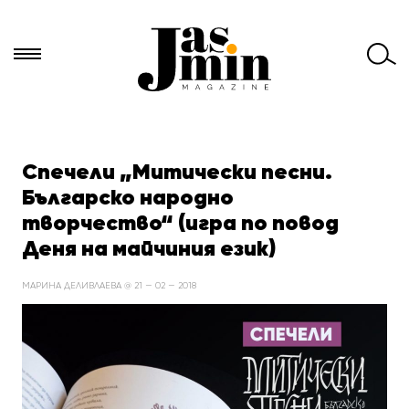
Търси
за:
Спечели „Митически песни.
Българско народно
творчество“ (игра по повод
Деня на майчиния език)
МАРИНА ДЕЛИВЛАЕВА @ 21 — 02 — 2018