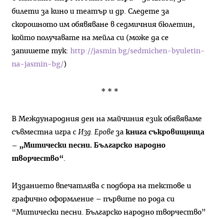
билети за кино и театър и др. Следете за
скорошното им обявяване в седмичния бюлетин,
който получавате на мейла си (може да се
запишете тук:
http://jasmin.bg/sedmichen-byuletin-
na-jasmin-bg/
)
* * *
В Международния ден на майчиния език обявяваме
съвместна игра с
Изд. Ерове
за
книга съкровищница
– „Митически песни. Българско народно
творчество“
.
Изданието впечатлява с подбора на текстове и
графично оформление – първите по рода си
“Митически песни. Българско народно творчество”