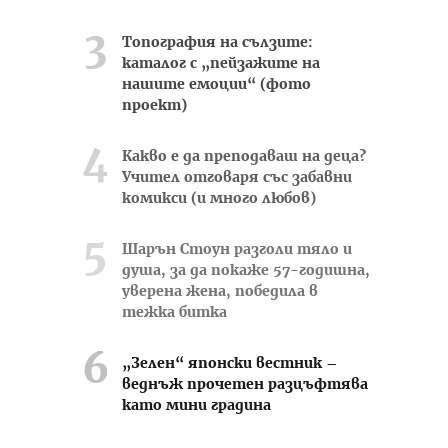
Топография на сълзите:
каталог с „пейзажите на
нашите емоции“ (фото
проект)
Какво е да преподаваш на деца?
Учител отговаря със забавни
комикси (и много любов)
Шарън Стоун разголи тяло и
душа, за да покаже 57-годишна,
уверена жена, победила в
тежка битка
„Зелен“ японски вестник –
веднъж прочетен разцъфтява
като мини градина