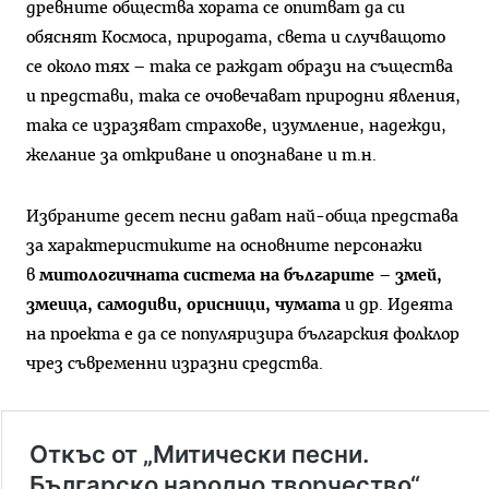
древните общества хората се опитват да си
обяснят Космоса, природата, света и случващото
се около тях – така се раждат образи на същества
и представи, така се очовечават природни явления,
така се изразяват страхове, изумление, надежди,
желание за откриване и опознаване и т.н.
Избраните десет песни дават най-обща представа
за характеристиките на основните персонажи
в
митологичната система на българите
–
змей,
змеица, самодиви, орисници, чумата
и др. Идеята
на проекта е да се популяризира българския фолклор
чрез съвременни изразни средства.