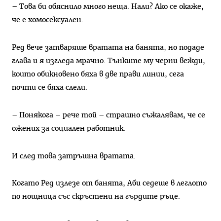
– Това би обяснило много неща. Нали? Ако се окаже,
че е хомосексуален.
Ред вече затваряше вратата на банята, но подаде
глава и я изгледа мрачно. Тънките му черни вежди,
които обикновено бяха в две прави линии, сега
почти се бяха слели.
– Понякога – рече той – страшно съжалявам, че се
ожених за социален работник.
И след това затръшна вратата.
Когато Ред излезе от банята, Аби седеше в леглото
по нощница със скръстени на гърдите ръце.