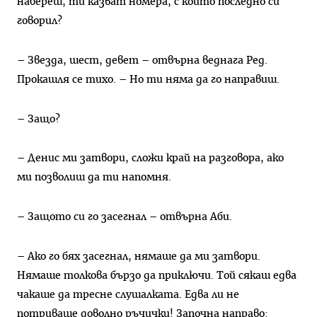
набереш, ти казват номера, с който последно си
говорил?
– Звезда, шест, девет – отвърна веднага Ред.
Прокашля се тихо. – Но ти няма да го направиш.
– Защо?
– Денис ми затвори, сложи край на разговора, ако
ми позволиш да ти напомня.
– Защото си го засегнал – отвърна Аби.
– Ако го бях засегнал, нямаше да ми затвори.
Нямаше толкова бързо да приключи. Той сякаш едва
чакаше да тресне слушалката. Едва ли не
потриваше доволно ръчички! Започна направо: