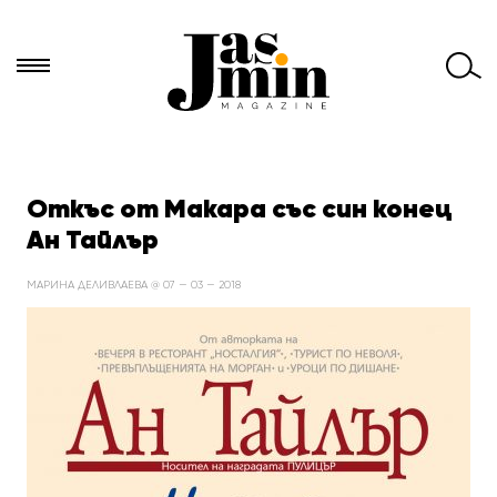
Търси
за:
Откъс от Макара със син конец
Ан Тайлър
МАРИНА ДЕЛИВЛАЕВА @ 07 — 03 — 2018