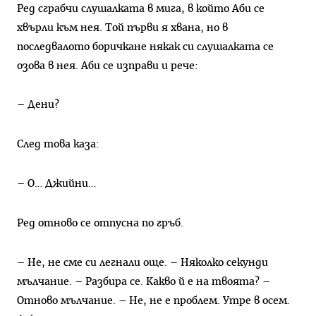
Ред сграбчи слушалката в мига, в който Аби се
хвърли към нея. Той първи я хвана, но в
последвалото боричкане някак си слушалката се
озова в нея. Аби се изправи и рече:
– Дени?
След това каза:
– О… Джийни…
Ред отново се отпусна по гръб.
– Не, не сме си легнали още. – Няколко секунди
мълчание. – Разбира се. Какво й е на твоята? –
Отново мълчание. – Не, не е проблем. Утре в осем.