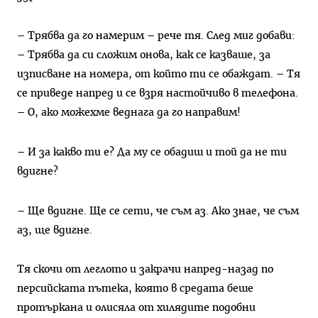
– Трябва да го намерим – рече тя. След миг добави:
– Трябва да си сложим онова, как се казваше, за
изписване на номера, от който ти се обаждат. – Тя
се приведе напред и се взря настойчиво в телефона.
– О, ако можехме веднага да го направим!
– И за какво ти е? Да му се обадиш и той да не ти
вдигне?
– Ще вдигне. Ще се сети, че съм аз. Ако знае, че съм
аз, ще вдигне.
Тя скочи от леглото и закрачи напред-назад по
персийската пътека, която в средата беше
протъркана и олисяла от хилядите подобни