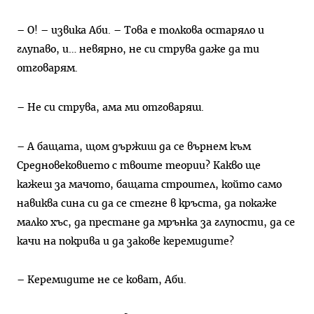
– О! – извика Аби. – Това е толкова остаряло и
глупаво, и… невярно, не си струва даже да ти
отговарям.
– Не си струва, ама ми отговаряш.
– А бащата, щом държиш да се върнем към
Средновековието с твоите теории? Какво ще
кажеш за мачото, бащата строител, който само
навиква сина си да се стегне в кръста, да покаже
малко хъс, да престане да мрънка за глупости, да се
качи на покрива и да закове керемидите?
– Керемидите не се коват, Аби.