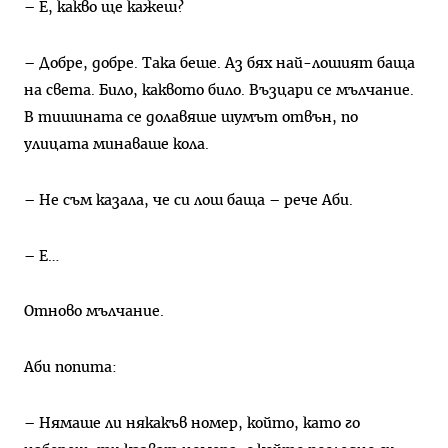
– Е, какво ще кажеш?
– Добре, добре. Така беше. Аз бях най-лошият баща
на света. Било, каквото било. Възцари се мълчание.
В тишината се долавяше шумът отвън, по
улицата минаваше кола.
– Не съм казала, че си лош баща – рече Аби.
– Е…
Отново мълчание.
Аби попита:
– Нямаше ли някакъв номер, който, като го