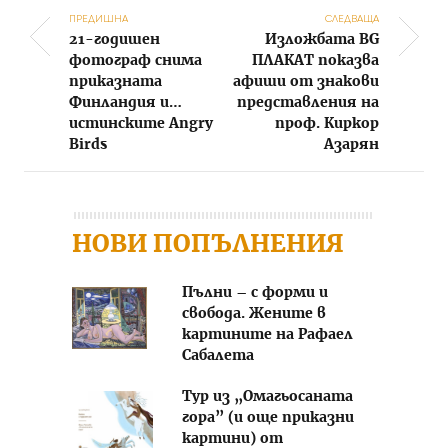
ПРЕДИШНА
СЛЕДВАЩА
21-годишен
Изложбата BG
Post navigation
фотограф снима
ПЛАКАТ показва
приказната
афиши от знакови
Финландия и…
представления на
истинските Angry
проф. Киркор
Birds
Азарян
НОВИ ПОПЪЛНЕНИЯ
Пълни – с форми и
свобода. Жените в
картините на Рафаел
Сабалета
Тур из „Омагьосаната
гора” (и още приказни
картини) от