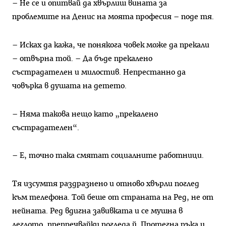
– Не се и опитвай да хвърлиш вината за
проблемите на Денис на моята професия – поде тя.
– Исках да кажа, че понякога човек може да прекали
– отвърна той. – Да бъде прекалено
състрадателен и милостив. Непрестанно да
човърка в душата на детето.
– Няма такова нещо като „прекалено
състрадателен“.
– Е, точно така смятат социалните работници.
Тя изсумтя раздразнено и отново хвърли поглед
към телефона. Той беше от страната на Ред, не от
нейната. Ред вдигна завивката и се мушна в
леглото, препречвайки погледа й. Протегна ръка и