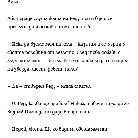
Лека.
Аби подаде слушалката на Ред, той я взе и се
пресегна да я остави на мястото й.
– Иска да вземе моята кола – каза тя и се върна в
своята половина от леглото. След това добави с
глух, унил глас: – И сега вече не можем да се обадим
на звезда, шест, девет, нали?
– Да – отвърна Ред, – няма смисъл.
– О, Ред, какво ще правим? Никога повече няма да го
видим! Няма да ни даде втори шанс!
– Недей, скъпа. Ще го видим, обещавам ти.