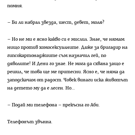
помня.
– Би ли набрал звезда, шест, девет, моля?
– Но не ми е ясно какво си е мислил. Знае, че нямам
нищо против хомосексуалните. Даже за бригадир на
гипсокартонаджиите съм назначил гей, по
дяволите! И Дени го знае. Не мога да схвана защо е
решил, че това ще ме притесни. Ясно е, че няма да
заподскачам от радост. Човек винаги иска животът
на детето му да е лесен. Но…
– Подай ми телефона – прекъсна го Аби.
Телефонът звънна.