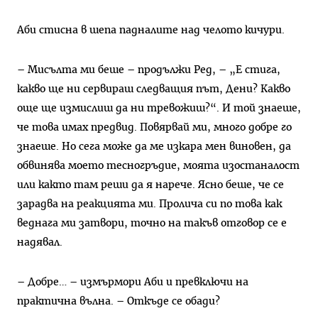
Аби стисна в шепа падналите над челото кичури.
– Мисълта ми беше – продължи Ред, – „Е стига,
какво ще ни сервираш следващия път, Дени? Какво
още ще измислиш да ни тревожиш?“. И той знаеше,
че това имах предвид. Повярвай ми, много добре го
знаеше. Но сега може да ме изкара мен виновен, да
обвинява моето тесногръдие, моята изостаналост
или както там реши да я нарече. Ясно беше, че се
зарадва на реакцията ми. Пролича си по това как
веднага ми затвори, точно на такъв отговор се е
надявал.
– Добре… – измърмори Аби и превключи на
практична вълна. – Откъде се обади?