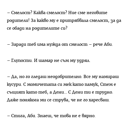
– Смелост? Каква смелост? Ние сме неговите
родители! За какво му е притрябвала смелост, за да
се обади на родителите си?
– Заради теб има нужда от смелост – рече Аби.
– Глупости. И шамар не съм му удрял.
– Да, но го гледаш неодобрително. Все му намираш
кусури. С момичетата си мек като памук, Стем е
същият като теб, а Дени… С Дени ти е трудно.
Даже понякога ми се струва, че не го харесваш.
– Стига, Аби. Знаеш, че това не е вярно.