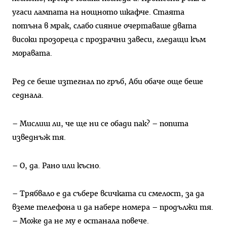
угаси лампата на нощното шкафче. Стаята
потъна в мрак, слабо сияние очертаваше двата
високи прозореца с прозрачни завеси, гледащи към
моравата.
Ред се беше изтегнал по гръб, Аби обаче още беше
седнала.
– Мислиш ли, че ще ни се обади пак? – попита
изведнъж тя.
– О, да. Рано или късно.
– Трябвало е да събере всичката си смелост, за да
вземе телефона и да набере номера – продължи тя.
– Може да не му е останала повече.