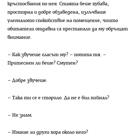
кръстосвания по нея. Стаята беше хубава,
просторна и добре обзаведена, излъчваше
улегналото спокойствие на помещение, чиито
обитатели отдавна са престанали да му обръщат
внимание.
– Как звучеше гласът му? – попита тя. –
Притеснен ли беше? Смутен?
– Добре звучеше.
– Така ти се е сторило. Да не е бил пийнал?
– Не знам.
– Имаше ли други хора около него?