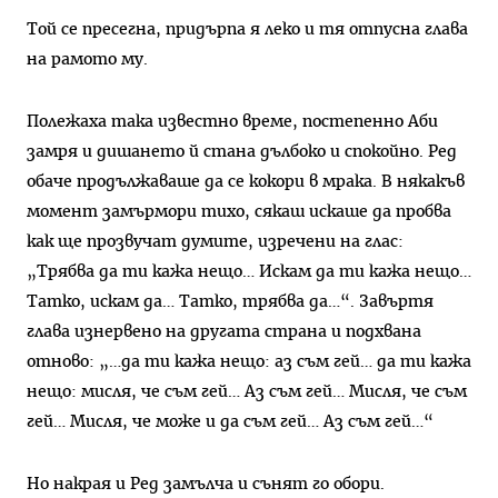
Той се пресегна, придърпа я леко и тя отпусна глава
на рамото му.
Полежаха така известно време, постепенно Аби
замря и дишането й стана дълбоко и спокойно. Ред
обаче продължаваше да се кокори в мрака. В някакъв
момент замърмори тихо, сякаш искаше да пробва
как ще прозвучат думите, изречени на глас:
„Трябва да ти кажа нещо… Искам да ти кажа нещо…
Татко, искам да… Татко, трябва да…“. Завъртя
глава изнервено на другата страна и подхвана
отново: „…да ти кажа нещо: аз съм гей… да ти кажа
нещо: мисля, че съм гей… Аз съм гей… Мисля, че съм
гей… Мисля, че може и да съм гей… Аз съм гей…“
Но накрая и Ред замълча и сънят го обори.