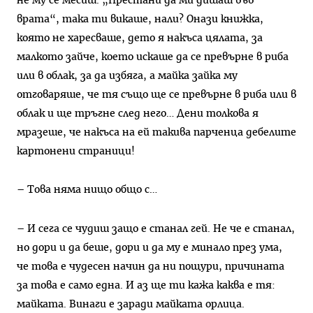
не му се месиш. „Престани да ми дишаш във
врата“, така ти викаше, нали? Онази книжка,
която не харесваше, дето я накъса цялата, за
малкото зайче, което искаше да се превърне в риба
или в облак, за да избяга, а майка зайка му
отговаряше, че тя също ще се превърне в риба или в
облак и ще тръгне след него… Дени толкова я
мразеше, че накъса на ей такива парченца дебелите
картонени страници!
– Това няма нищо общо с…
– И сега се чудиш защо е станал гей. Не че е станал,
но дори и да беше, дори и да му е минало през ума,
че това е чудесен начин да ни пощури, причината
за това е само една. И аз ще ти кажа каква е тя:
майката. Винаги е заради майката орлица.