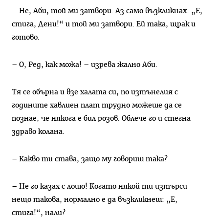
– Не, Аби, той ми затвори. Аз само възкликнах: „Е,
стига, Дени!“ и той ми затвори. Ей така, щрак и
готово.
– О, Ред, как можа! – изрева жално Аби.
Тя се обърна и взе халата си, по изтънелия с
годините хавлиен плат трудно можеше да се
познае, че някога е бил розов. Облече го и стегна
здраво колана.
– Какво ти става, защо му говориш така?
– Не го казах с лошо! Когато някой ти изтърси
нещо такова, нормално е да възкликнеш: „Е,
стига!“, нали?