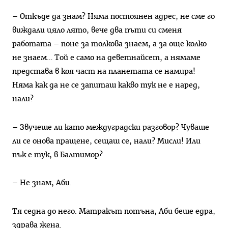
– Откъде да знам? Няма постоянен адрес, не сме го
виждали цяло лято, вече два пъти си сменя
работата – поне за толкова знаем, а за още колко
не знаем… Той е само на деветнайсет, а нямаме
представа в коя част на планетата се намира!
Няма как да не се запиташ какво тук не е наред,
нали?
– Звучеше ли като междуградски разговор? Чуваше
ли се онова пращене, сещаш се, нали? Мисли! Или
пък е тук, в Балтимор?
– Не знам, Аби.
Тя седна до него. Матракът потъна, Аби беше едра,
здрава жена.