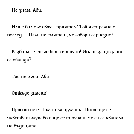
– Не знам, Аби.
– Или е бил със своя… приятел? Той я стрелна с
поглед. – Нали не смяташ, че говори сериозно?
– Разбира се, че говори сериозно! Иначе защо да ти
се обажда?
– Той не е гей, Аби.
– Откъде знаеш?
– Просто не е. Помни ми думата. После ще се
чувстваш глупаво и ще се тюхкаш, че си се хванала
на въдицата.