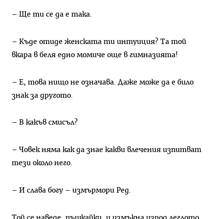
– Ще ти се да е така.
– Къде отиде женската ти интуиция? Та той
вкара в беля едно момиче още в гимназията!
– Е, това нищо не означава. Даже може да е било
знак за другото.
– В какъв смисъл?
– Човек няма как да знае какви влечения изпитват
тези около него.
– И слава богу – измърмори Ред.
Той се наведе, пъшкайки, и измъкна изпод леглото