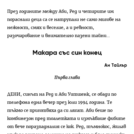
През годините между Аби, Ред и четирите им
пораснали деца са се натрупали не само мигове на
нежност, смях и веселие, а и ревност,
разочарование и внимателно пазени тайни…
Макара със син конец
Ан Тайлър
Първа глава
ДЕНИ, синът на Ред и Аби Уитшенк, се обади по
телефона една вечер през юли 1994 година. Те
тъкмо се приготвяха да си лягат. Аби беше по
комбинезон пред тоалетката и измъкваше фибите
от вече поразпадналия се кок. Ред, тъмнокос, жилав