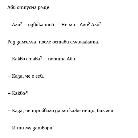
Аби отпусна ръце.
– Ало? – извика той. – Не ми… Ало? Ало?
Ред замълча, после остави слушалката.
– Какво става? – попита Аби.
– Каза, че е гей.
– Какво?!
– Каза, че трябвало да ми каже нещо, бил гей.
– И ти му затвори!