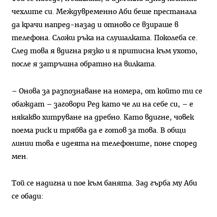
чехлите си. Междувременно Аби беше престанала
да крачи напред-назад и отново се взираше в
телефона. Сложи ръка на слушалката. Поколеба се.
След това я вдигна рязко и я притисна към ухото,
после я затръшна обратно на вилката.
– Онова за разпознаване на номера, от който ти се
обаждат – заговори Ред като че ли на себе си, – е
някакво хитруване на дребно. Като вдигне, човек
поема риск и трябва да е готов за това. В общи
линии това е идеята на телефоните, поне според
мен.
Той се надигна и пое към банята. Зад гърба му Аби
се обади: