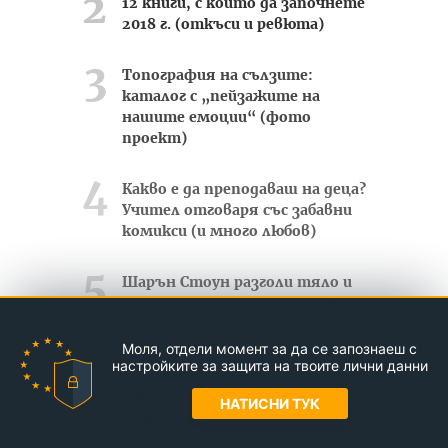
12 книги, с които да започнете
2018 г. (откъси и ревюта)
Топография на сълзите:
каталог с „пейзажите на
нашите емоции“ (фото
проект)
Какво е да преподаваш на деца?
Учител отговаря със забавни
комикси (и много любов)
Шарън Стоун разголи тяло и
душа, за да покаже 57-годишна,
уверена жена, победила в
тежка битка
Моля, отдели момент за да се запознаеш с
настройките за защита на твоите лични данни
„Зелен“ японски вестник –
НАТИСНИ ТУК
веднъж прочетен разцъфтява
като мини градина