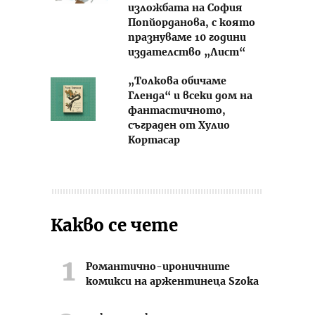
изложбата на София
Попйорданова, с която
празнуваме 10 години
издателство „Лист“
„Толкова обичаме
Гленда“ и всеки дом на
фантастичното,
съграден от Хулио
Кортасар
Какво се чете
Романтично-ироничните
комикси на аржентинеца Szoka