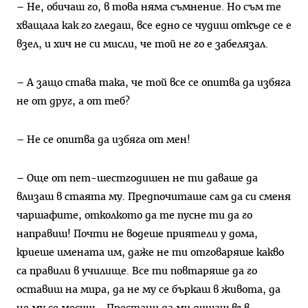
– Не, обичаш го, в това няма съмнение. Но съм те
хващала как го гледаш, все едно се чудиш откъде се е
взел, и хич не си мисли, че той не го е забелязал.
– А защо става така, че той все се опитва да избяга
не от друг, а от теб?
– Не се опитва да избяга от мен!
– Още от пет-шестгодишен не ти даваше да
влизаш в стаята му. Предпочиташе сам да си сменя
чаршафите, отколкото да те пусне ти да го
направиш! Почти не водеше приятели у дома,
криеше имената им, даже не ти отговаряше какво
са правили в училище. Все ти повтаряше да го
оставиш на мира, да не му се бъркаш в живота, да