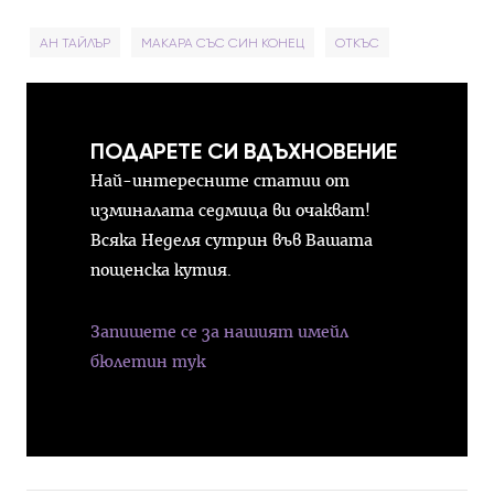
АН ТАЙЛЪР
МАКАРА СЪС СИН КОНЕЦ
ОТКЪС
ПОДАРЕТЕ СИ ВДЪХНОВЕНИЕ
Най-интересните статии от
изминалата седмица ви очакват!
Всяка Неделя сутрин във Вашата
пощенска кутия.
Запишете се за нашият имейл
бюлетин тук