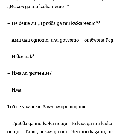
„Искам да ти кажа нещо…“.
– Не беше ли „Трябва да ти кажа нещо“?
– Ами или едното, или другото – отвърна Ред.
– И все пак?
– Има ли значение?
– Има.
Той се замисли. Замърмори под нос:
– Трябва да ти кажа нещо… Искам да ти кажа
нещо…. Тате, искам да ти… Честно казано, не