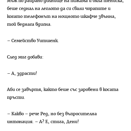
мъж по раирано долнище на пижама и бяла тениска,
беше седнал на леглото да си свали чорапите и
когато телефонът на нощното шкафче звънна,
той веднага вдигна.
– Семейство Уитшенк.
След миг добави:
– А, здрасти!
Аби се завъртя, както беше със заровени в косата
пръсти.
– Какво – рече Ред, но без въпросителна
интонация. – А? Е, стига, Дени!