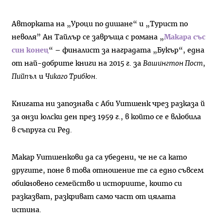
Авторката на „Уроци по дишане“ и „Турист по
неволя” Ан Тайлър се завръща с романа „
Макара със
син конец
“ – финалист за наградата „Букър“, една
от най-добрите книги на 2015 г. за
Вашингтон Пост
,
Пийпъл
и
Чикаго Трибюн
.
Книгата ни запознава с Аби Уитшенк чрез разказа й
за онзи юлски ден през 1959 г., в който се е влюбила
в съпруга си Ред.
Макар Уитшенкови да са убедени, че не са като
другите, поне в това отношение те са едно съвсем
обикновено семейство и историите, които си
разказват, разкриват само част от цялата
истина.