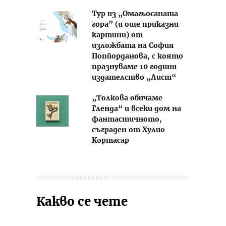
Тур из „Омагьосаната
гора” (и още приказни
картини) от
изложбата на София
Попйорданова, с която
празнуваме 10 години
издателство „Лист“
„Толкова обичаме
Гленда“ и всеки дом на
фантастичното,
съграден от Хулио
Кортасар
Какво се чете