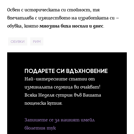
Освен с историческата си стойност, тя
впечатлява с изяществото на изработката си –
обувка, която
мнозина биха носили и днес
.
ОБУВКИ
РИМ
ПОДАРЕТЕ СИ ВДЪХНОВЕНИЕ
Най-интересните статии от
изминалата седмица ви очакват!
Всяка Неделя сутрин във Вашата
пощенска кутия.
Запишете се за нашият имейл
бюлетин тук