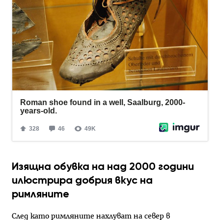
Изящна обувка на над 2000 години
илюстрира добрия вкус на
римляните
След като римляните нахлуват на север в