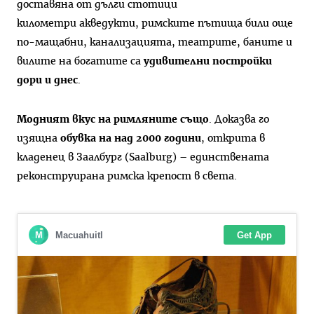
доставяна от дълги стотици
километри акведукти, римските пътища били още
по-мащабни, канализацията, театрите, баните и
вилите на богатите са
удивителни постройки
дори и днес
.
Модният вкус на римляните също
. Доказва го
изящна
обувка на над 2000 години
, открита в
кладенец в Заалбург (Saalburg) – единствената
реконструирана римска крепост в света.