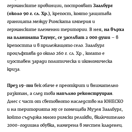
германските провинции, построяват
Заалбург
(около 90 г. сл. Хр.)
, крепост, която защитава
границата между Римската империя и
германските племенни територии. В нея,
на върха
на планината Таунус, се заселват 2 000 души
– в
крепостта и в прилежащото село. Заалбург
процъфтява до около 260 г. сл. Хр., когато е
изоставен заради политическа и икономическа
криза.
През 19-ти
век обаче е преоткрит и внимателно
разкопан, а след това
напълно реконструиран
.
Днес с част от световното наследство на ЮНЕСКО
и на територията му се помещава Музея Заалбург,
който съдържа много римски реликви, включително
2000-годишна обувка, намерена в местен кладенец.