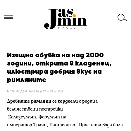
Търси
за:
Изящна обувка на над 2000
години, открита в кладенец,
илюстрира добрия вкус на
римляните
МАРИНА ДЕЛИВЛАЕВА @ 27 — 08 — 2018
Древните римляни се гордеели
с редица
величествени постройки –
Колизеумът, Форумът на
император Траян, Пантеонът. Прясната вода била