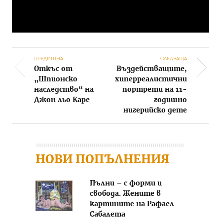
ПРЕДИШНА
СЛЕДВАЩА
Откъс от
Въздействащите,
Post navigation
„Шпионско
хиперреалистични
наследство“ на
портрети на 11-
Джон льо Каре
годишно
нигерийско дете
НОВИ ПОПЪЛНЕНИЯ
Пълни – с форми и
свобода. Жените в
картините на Рафаел
Сабалета