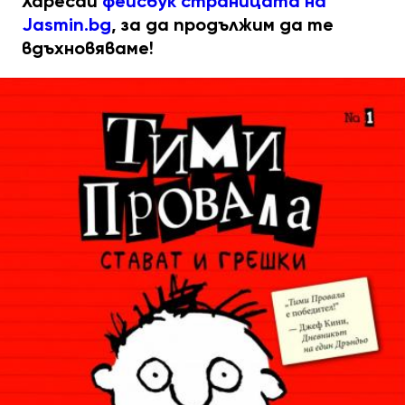
Харесай
фейсбук страницата на
Jasmin.bg
, за да продължим да те
вдъхновяваме!