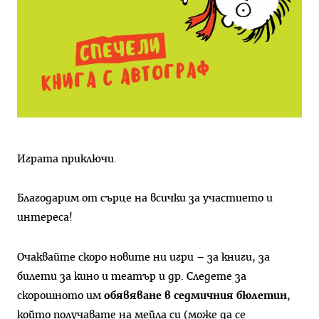
Играта приключи.
Благодарим от сърце на всички за участието и
интереса!
Очаквайте скоро новите ни игри – за книги, за
билети за кино и театър и др. Следете за
скорошното им
обявяване в седмичния бюлетин
,
който получавате на мейла си (може да се