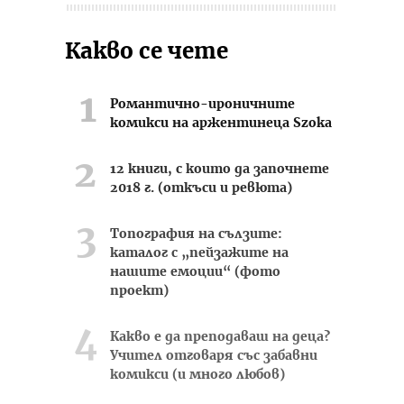
Какво се чете
Романтично-ироничните
комикси на аржентинеца Szoka
12 книги, с които да започнете
2018 г. (откъси и ревюта)
Топография на сълзите:
каталог с „пейзажите на
нашите емоции“ (фото
проект)
Какво е да преподаваш на деца?
Учител отговаря със забавни
комикси (и много любов)