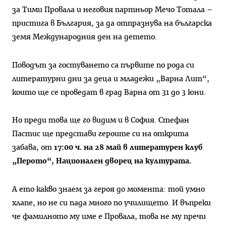
за Тими Провала и неговия партньор Мечо Тотала –
пристига в България, за да отпразнува на българска
земя Международния ден на детето.
Поводът за гостуването са първите по рода си
литературни дни за деца и младежи „Варна Лит“,
които ще се проведат в град Варна от 31 до 3 юни.
Но преди това ще го видим и в София. Стефан
Пастис ще представи героите си на открита
забава, от
17:00 ч. на 28 май в литературен клуб
„Перото“, Национален дворец на културата.
А ето какво знаем за героя до момента: той умно
хлапе, но не си пада много по училището. И въпреки
че фамилното му име е Провала, това не му пречи