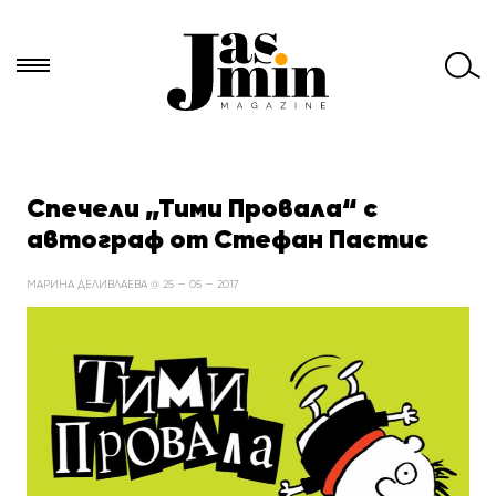
Търси
за:
Спечели „Тими Провала“ с
автограф от Стефан Пастис
МАРИНА ДЕЛИВЛАЕВА @ 25 — 05 — 2017