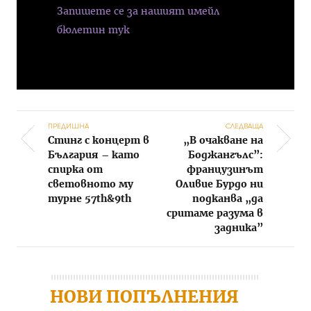
Запишете се за нашият имейл
бюлетин тук
ПРЕДИШНА
СЛЕДВАЩА
Стинг с концерт в
„В очакване на
Post navigation
България – като
Боджангълс”:
спирка от
французинът
световното му
Оливие Бурдо ни
турне 57th&9th
подканва „да
сритаме разума в
задника”
НОВИ ПОПЪЛНЕНИЯ