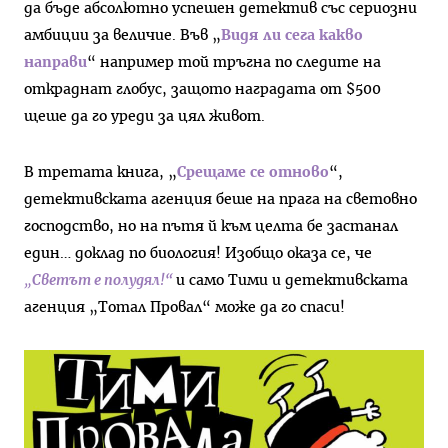
да бъде абсолютно успешен детектив със сериозни
амбиции за величие. Във „
Видя ли сега какво
направи
“ например той тръгна по следите на
откраднат глобус, защото наградата от $500
щеше да го уреди за цял живот.
В третата книга, „
Срещаме се отново
“,
детективската агенция беше на прага на световно
господство, но на пътя й към целта бе застанал
един… доклад по биология! Изобщо оказа се, че
„
Светът е полудял!“
и само Тими и детективската
агенция „Тотал Провал“ може да го спаси!