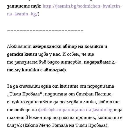
запишете тук:
http://jasmin.bg/sedmichen-byuletin-
na-jasmin-bg/
)
––––––––––––––––––––––––
Любимият
американски автор на комикси и
детски книги
идва у нас. И освен, че ще
те запознаем във видео интервю,
подаряваме 4-
те му книжки с автограф
.
За да спечелиш една от книгите от поредицата
„Тими Провала“, подписана от Стефан Пастис,
е нужно единствено да последваш линка, който ще
те отведе на
фейсбук страницата на Jasmin.bg
и да
тагнеш в коментар под поста приятел, който ти е
близък (както Мечо Тотала на Тими Провала):