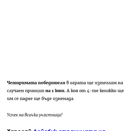
Четиримата победители
в играта ще изтеглим на
случаен принцип
на 1 юни.
А коя от 4-те книжки ще
им се падне ще бъде изненада.
Успех на всички участници!