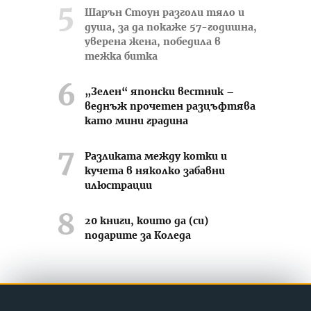
Шарън Стоун разголи тяло и
душа, за да покаже 57-годишна,
уверена жена, победила в
тежка битка
„Зелен“ японски вестник –
веднъж прочетен разцъфтява
като мини градина
Разликата между котки и
кучета в няколко забавни
илюстрации
20 книги, които да (си)
подарите за Коледа
Усмихвай се често ;-)