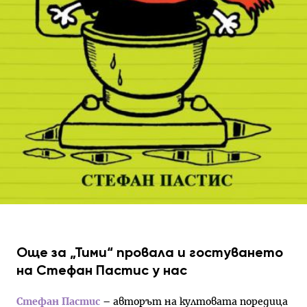
Още за „Тими“ провала и гостуването
на Стефан Пастис у нас
Стефан Пастис
– авторът на култовата поредица