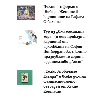
Пълни – с форми и
свобода. Жените в
картините на Рафаел
Сабалета
Тур из „Омагьосаната
гора” (и още приказни
картини) от
изложбата на София
Попйорданова, с която
празнуваме 10 години
издателство „Лист“
„Толкова обичаме
Гленда“ и всеки дом на
фантастичното,
съграден от Хулио
Кортасар