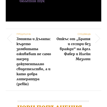
бюлетин тук
ПРЕДИШНА
СЛЕДВАЩА
Змията и Дъгата:
Откъс от „Братя
Post navigation
където
и сестри без
зомбитата
вражди“ на Адел
оживяват не само
Фабер и Илейн
насред
Мазлиш
документално
свидетелство, а и
като добра
литература
(ревю)