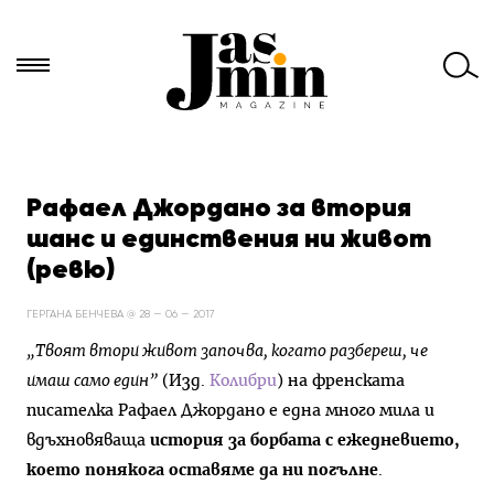
Търси
за:
Рафаел Джордано за втория
шанс и единствения ни живот
(ревю)
ГЕРГАНА БЕНЧЕВА @ 28 — 06 — 2017
„Твоят втори живот започва, когато разбереш, че
имаш само един”
(Изд.
Колибри
) на френската
писателка Рафаел Джордано е една много мила и
вдъхновяваща
история за борбата с ежедневието,
което понякога оставяме да ни погълне
.