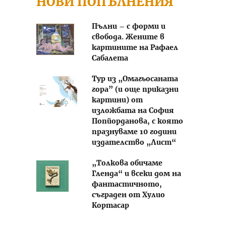
НОВИ ПОПЪЛНЕНИЯ
Пълни – с форми и
свобода. Жените в
картините на Рафаел
Сабалета
Тур из „Омагьосаната
гора” (и още приказни
картини) от
изложбата на София
Попйорданова, с която
празнуваме 10 години
издателство „Лист“
„Толкова обичаме
Гленда“ и всеки дом на
фантастичното,
съграден от Хулио
Кортасар