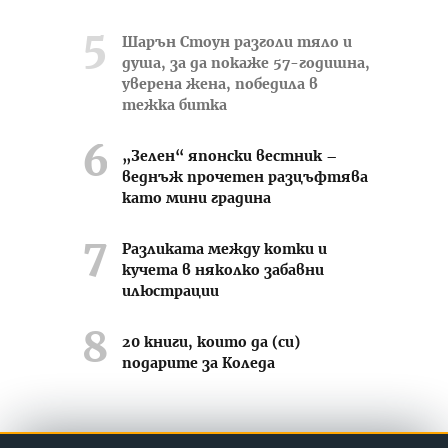
Шарън Стоун разголи тяло и
душа, за да покаже 57-годишна,
уверена жена, победила в
тежка битка
„Зелен“ японски вестник –
веднъж прочетен разцъфтява
като мини градина
Разликата между котки и
кучета в няколко забавни
илюстрации
20 книги, които да (си)
подарите за Коледа