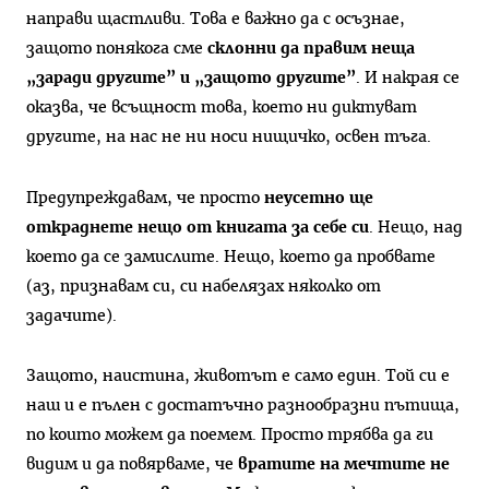
направи щастливи. Това е важно да с осъзнае,
защото понякога сме
склонни да правим неща
„заради другите” и „защото другите”
. И накрая се
оказва, че всъщност това, което ни диктуват
другите, на нас не ни носи нищичко, освен тъга.
Предупреждавам, че просто
неусетно ще
откраднете нещо от книгата за себе си
. Нещо, над
което да се замислите. Нещо, което да пробвате
(аз, признавам си, си набелязах няколко от
задачите).
Защото, наистина, животът е само един. Той си е
наш и е пълен с достатъчно разнообразни пътища,
по които можем да поемем. Просто трябва да ги
видим и да повярваме, че
вратите на мечтите не