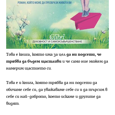
Това е книга, която има за цел
да ни подсети, че
трябва да бъдем щастливи
и че само ние можем да
намерим щастието си.
Това е и книга, която трябва да ни подсети да
обичаме себе си, да уважаваме себе си и да търсим в
себе си най-доброто, което искаме и другите да
видят.