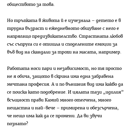
обществото за това.
Но тръпката в живота й е изчезнала – детето е в
трудна възраст и ежедневното общуване с него е
напрягащо предизвикателство. Страстната любов
със съпруга си е отишла и споделените емоции за
във вид на скандали за трохи на масата, например.
Работата носи пари и независимост, но тя просто
не я обича, защото в скрина има една забравена
мечтана професия. А и по външния вид има какво да
се поиска като подобрение. И цялата тази „идилия”
всъщност прави Камий много отегчена, много
нещастна и най-вече – примирена и обезсърчена,
че нещо има как да се промени. Да ви звучи
познато?