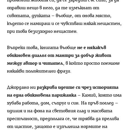
промениш живота си, да се заредиш със сили, за да
оправиш нещо в него, да те измъкнат от
сивотата, дупката – въобще, от онова място,
където се намираш и се чувстваш някак нещастен,
при това безизходно нещастен.
Въпреки това, книгата въобще
не е някакъв
обикновен диалог от мантри за добър живот
между автор и читател
, в който просто поемаме
някакви положителни фрази.
Джордано ни
разкрива идеите си чрез историята
на една обикновена парижанка
– Камий, която има
хубава работа, дом, съпруг и син. На пръв поглед –
идилия и на фона на световния глад и масовата
престъпност, предполага се, че трябва да прелива
от щастие, защото е изпълнила нормите на