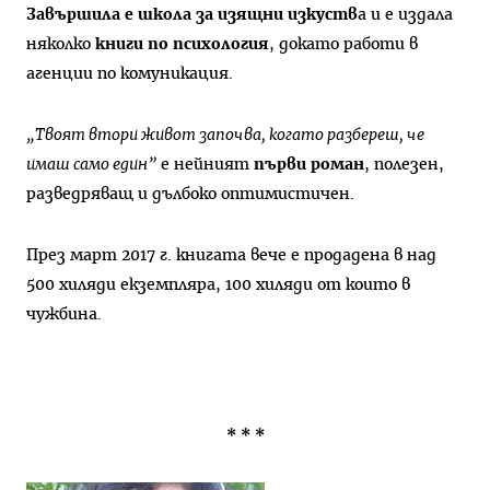
Завършила е школа за изящни изкуств
а и е издала
няколко
книги по психология
, докато работи в
агенции по комуникация.
„Твоят втори живот започва, когато разбереш, че
имаш само един”
е нейният
първи роман
, полезен,
разведряващ и дълбоко оптимистичен.
През март 2017 г. книгата вече е продадена в над
500 хиляди екземпляра, 100 хиляди от които в
чужбина.
* * *