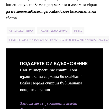
книги, да заставаме пред малкия и големия екран,
да пътешестваме… да откриваме красотата на
света.
АВТОРСКО РЕВЮ
РАФАЕЛ ДЖОРДАНО
РЕВЮ
ТВОЯТ ВТОРИ ЖИВОТ ЗАПОЧВА КОГАТО РАЗБЕРЕШ ЧЕ ИМАШ САМО ЕД
ПОДАРЕТЕ СИ ВДЪХНОВЕНИЕ
Най-интересните статии от
изминалата седмица ви очакват!
Всяка Неделя сутрин във Вашата
пощенска кутия.
Запишете се за нашият имейл