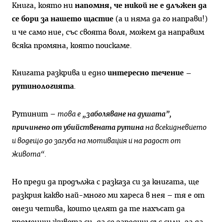
Книга, която ни
напомня, че никой не е длъжен да
се бори за нашето щастие
(а и няма да го направи!)
и че само ние, със своята воля, можем да направим
всяка промяна, която поискаме.
Книгата разкрива и едно
интересно течение –
рутинологията
.
Рутинит –
това е
„заболяване на душата”,
причинено от убийствената рутина
на всекидневието
и водещо до загуба на мотивация и на радост от
живота“.
Но преди да продължа с разказа си за книгата, ще
разкрия какво най-много ми хареса в нея – тя е от
онези четива, които целят да те нахъсат да