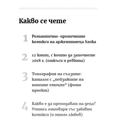
Какво се чете
Романтично-ироничните
комикси на аржентинеца Szoka
12 книги, с които да започнете
2018 г. (откъси и ревюта)
Топография на сълзите:
каталог с „пейзажите на
нашите емоции“ (фото
проект)
Какво е да преподаваш на деца?
Учител отговаря със забавни
комикси (и много любов)