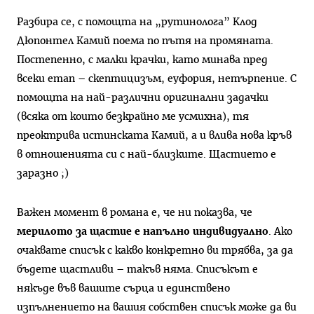
Разбира се, с помощта на „рутинолога” Клод
Дюпонтел Камий поема по пътя на промяната.
Постепенно, с малки крачки, като минава пред
всеки етап – скептицизъм, еуфория, нетърпение. С
помощта на най-различни оригинални задачки
(всяка от които безкрайно ме усмихна), тя
преоктрива истинската Камий, а и влива нова кръв
в отношенията си с най-близките. Щастието е
заразно ;)
Важен момент в романа е, че ни показва, че
мерилото за щастие е напълно индивидуално
. Ако
очаквате списък с какво конкретно ви трябва, за да
бъдете щастливи – такъв няма. Списъкът е
някъде във вашите сърца и единствено
изпълнението на вашия собствен списък може да ви