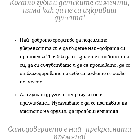
Когато губиш детските си мечти,
няма как да не си изкривиш
душата!
Най-доброто средство да подсилите
увереността си е да бъдете най-добрата си
приятелка! Трябва да осъзнаете стойността
си, да си съчувствате и да си прощавате, да се
отблагодарявате на себе си колкото се може
по-често.
Да слушаш другия с неприязън не е
изслушване… Изслушване е да се поставиш на
мястото на другия, да проявиш емпатия.
Самодоверието е най-прекрасната
премяна!