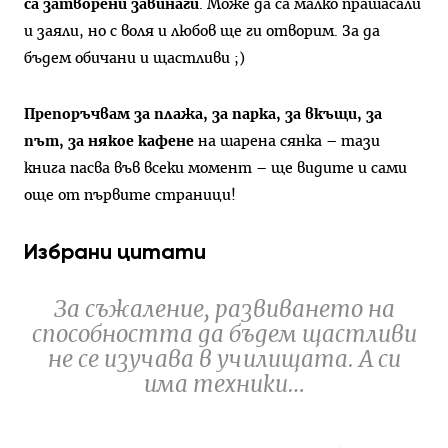
са затворени завинаги
. Може да са малко прашасали
и заяли, но с воля и любов ще ги отворим. За да
бъдем обичани и щастливи ;)
Препоръчвам за плажа, за парка, за вкъщи, за
път, за някое кафене
на шарена сянка – тази
книга пасва във всеки момент – ще видите и сами
още от първите страници!
Избрани цитати
За съжаление, развиването на
способността да бъдем щастливи
не се изучава в училищата. А си
има техники…