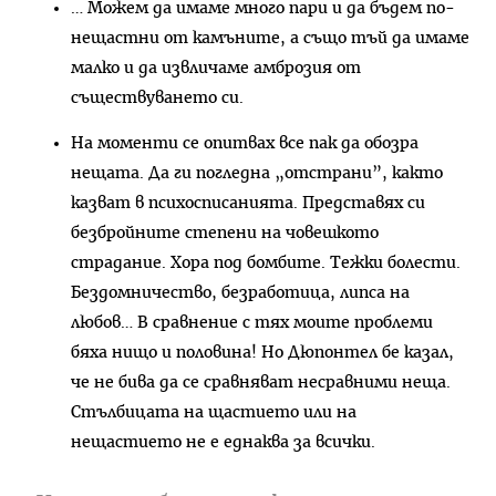
… Можем да имаме много пари и да бъдем по-
нещастни от камъните, а също тъй да имаме
малко и да извличаме амброзия от
съществуването си.
На моменти се опитвах все пак да обозра
нещата. Да ги погледна „отстрани”, както
казват в психосписанията. Представях си
безбройните степени на човешкото
страдание. Хора под бомбите. Тежки болести.
Бездомничество, безработица, липса на
любов… В сравнение с тях моите проблеми
бяха нищо и половина! Но Дюпонтел бе казал,
че не бива да се сравняват несравними неща.
Стълбицата на щастието или на
нещастието не е еднаква за всички.