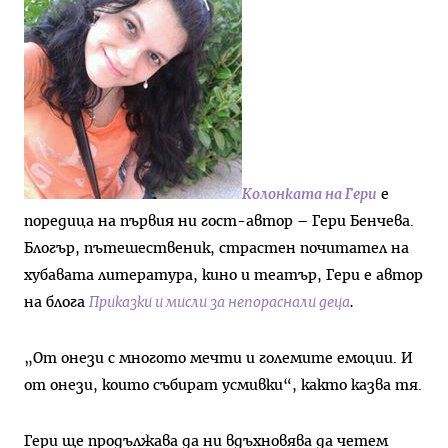
Колонката на Гери
е
поредица на първия ни гост-автор – Гери Бенчева.
Блогър, пътешественик, страстен почитател на
хубавата литература, кино и театър, Гери е автор
на блога
Приказки и мисли за непораснали деца
.
„От онези с многото мечти и големите емоции. И
от онези, които събират усмивки“, както казва тя.
Гери ще продължава да ни вдъхновява да четем