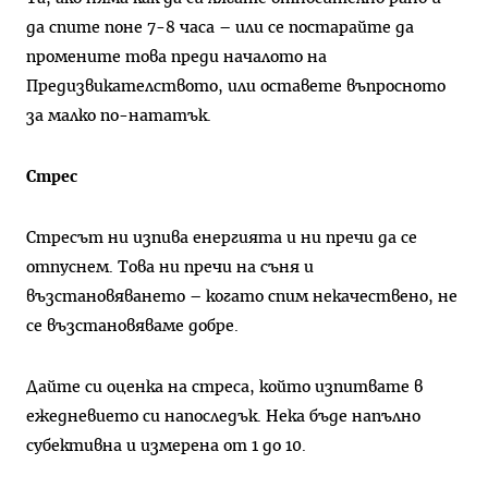
да спите поне 7-8 часа – или се постарайте да
промените това преди началото на
Предизвикателството, или оставете въпросното
за малко по-нататък.
Стрес
Стресът ни изпива енергията и ни пречи да се
отпуснем. Това ни пречи на съня и
възстановяването – когато спим некачествено, не
се възстановяваме добре.
Дайте си оценка на стреса, който изпитвате в
ежедневието си напоследък. Нека бъде напълно
субективна и измерена от 1 до 10.