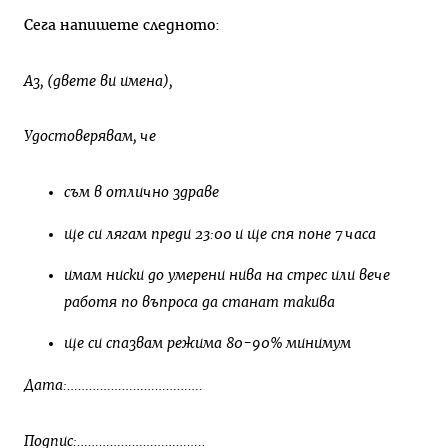
Сега напишете следното:
Аз
, (
двете
ви
имена
),
Удостоверявам
,
че
съм
в
отлично
здраве
ще
си
лягам
преди
23:00
и
ще
спя
поне
7
часа
имам
ниски
до
умерени
нива
на
стрес
или
вече
работя
по
въпроса
да
станат
такива
ще
си
спазвам
режима
80-90%
минимум
Дата
:……………………………….
Подпис
:……………………………..