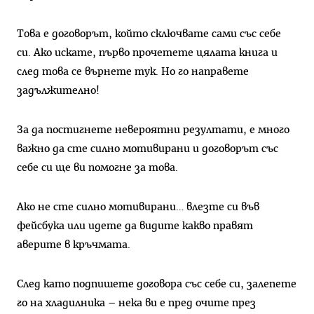
Това е договорът, който сключвате сами със себе
си. Ако искате, първо прочетете цялата книга и
след това се върнете тук. Но го направете
задължително!
За да постигнете невероятни резултати, е много
важно да сте силно мотивирани и договорът със
себе си ще ви помогне за това.
Ако не сте силно мотивирани… влезте си във
фейсбука или идете да видите какво правят
аверите в кръчмата.
След като подпишете договора със себе си, залепете
го на хладилника – нека ви е пред очите през