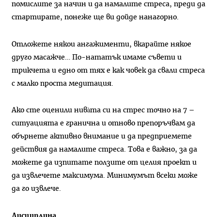
помислите за начин и да намалите стреса, преди да
стартирате, понеже ще ви дойде нанагорно.
Отложете някои ангажименти, вкарайте някое
друго масажче… По-нататък имаме съвети и
трикчета и едно от тях е как човек да свали стреса
с малко проста медитация.
Ако сте оценили нивàта си на стрес точно на 7 –
ситуацията е гранична и отново препоръчвам да
обърнете активно внимание и да предприемете
действия да намалите стреса. Това е важно, за да
можете да изпитате ползите от целия проект и
да извлечете максимума. Минимумът всеки може
да го извлече.
Дисциплина