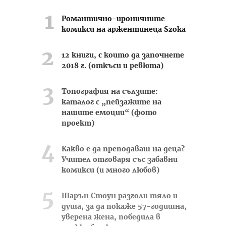
Романтично-ироничните
комикси на аржентинеца Szoka
12 книги, с които да започнете
2018 г. (откъси и ревюта)
Топография на сълзите:
каталог с „пейзажите на
нашите емоции“ (фото
проект)
Какво е да преподаваш на деца?
Учител отговаря със забавни
комикси (и много любов)
Шарън Стоун разголи тяло и
душа, за да покаже 57-годишна,
уверена жена, победила в