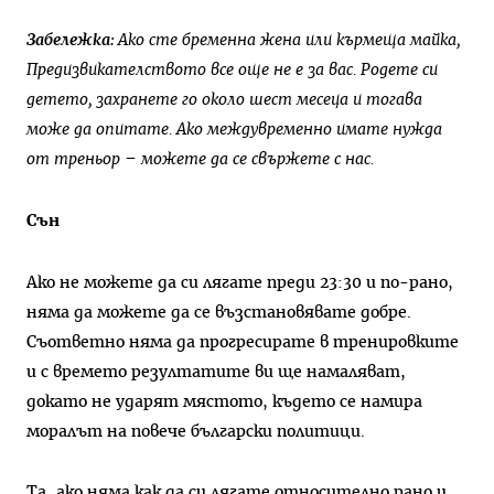
Забележка
:
Ако
сте
бременна
жена
или
кърмеща
майка
,
Предизвикателството
все
още
не
е
за
вас
.
Родете
си
детето
,
захранете
го
около
шест
месеца
и
тогава
може
да
опитате
.
Ако
междувременно
имате
нужда
от
треньор
–
можете
да
се
свържете
с
нас
.
Сън
Ако не можете да си лягате преди 23:30 и по-рано,
няма да можете да се възстановявате добре.
Съответно няма да прогресирате в тренировките
и с времето резултатите ви ще намаляват,
докато не ударят мястото, където се намира
моралът на повече български политици.
Та, ако няма как да си лягате относително рано и