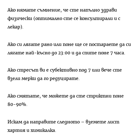
Ако нямате съмнение, че сте напълно здрави
физически (оптимално сте се консултирали и с
лекар).
Ако си лягате рано или поне ще се постараете да си
лягате най-късно до 23:00 и да спите поне 7 часа.
Ако стресът ви е субективно под 7 или вече сте
взели мерки да го редуцирате.
Ако смятате, че можете да сте стриктни поне
80-90%.
Искам да направите следното – вземете лист
хартия и химикалка.