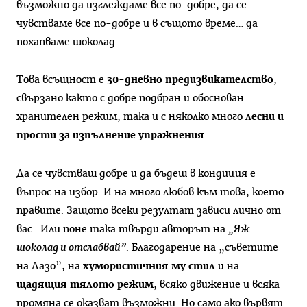
възможно да изглеждаме все по-добре, да се
чувстваме все по-добре и в същото време… да
похапваме шоколад.
Това всъщност е
30-дневно предизвикателство
,
свързано както с добре подбран и обоснован
хранителен режим, така и с няколко много
лесни и
прости за изпълнение упражнения
.
Да се чувстваш добре и да бъдеш в кондиция е
въпрос на избор. И на много любов към това, което
правите. Защото всеки резултат зависи лично от
вас. Или поне така твърди авторът на
„Яж
шоколад и отслабвай”
. Благодарение на „съветите
на Лазо”, на
хумористичния му стил
и на
щадящия тялото режим
, всяко движение и всяка
промяна се оказват възможни. Но само ако вървят