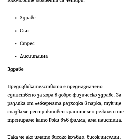
Ключовите моменти са четири:
Здраве
Сън
Стрес
Дисциплина
Здраве
Предизвикателството е предназначено
единствено за хора в добро физическо здраве. За
разлика от лежерната разходка в парка, тук ще
спазваме рестриктивен хранителен режим и ще
тренираме като Роки във филма, ама наистина.
Така че ако имате високо кръвно, висок инсулин,