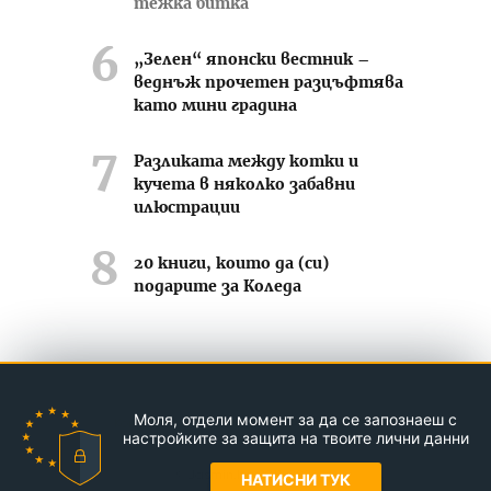
тежка битка
„Зелен“ японски вестник –
веднъж прочетен разцъфтява
като мини градина
Разликата между котки и
кучета в няколко забавни
илюстрации
20 книги, които да (си)
подарите за Коледа
Усмихвай се често ;-)
Моля, отдели момент за да се запознаеш с
Контакти
За нас
Реклама
настройките за защита на твоите лични данни
© Jasmin.bg 2011-2026
НАТИСНИ ТУК