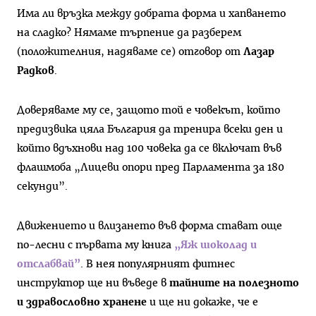
Има ли връзка между добрата форма и хапването
на сладко? Нямаме търпение да разберем
(положителния, надяваме се) отговор от
Лазар
Радков
.
Доверяваме му се, защото той е човекът, който
предизвика цяла България да тренира всеки ден и
който вдъхнови над 100 човека да се включат във
флашмоба „Лицеви опори пред Парламента за 180
секунди”.
Движението и влизането във форма стават още
по-лесни с първата му книга
„Яж шоколад и
отслабвай”
. В нея популярният фитнес
инструктор ще ни въведе в
тайните на полезното
и здравословно хранене
и ще ни докаже, че е