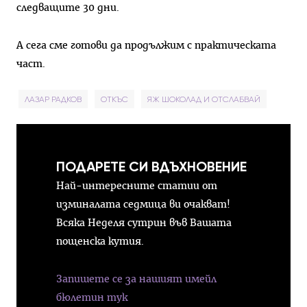
следващите 30 дни.
А сега сме готови да продължим с практическата
част.
ЛАЗАР РАДКОВ
ОТКЪС
ЯЖ ШОКОЛАД И ОТСЛАБВАЙ
ПОДАРЕТЕ СИ ВДЪХНОВЕНИЕ
Най-интересните статии от
изминалата седмица ви очакват!
Всяка Неделя сутрин във Вашата
пощенска кутия.
Запишете се за нашият имейл
бюлетин тук