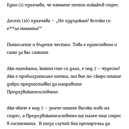
Едно (1) означава, че нямате почти никакъв стрес.
Десет (10) означава – „Не издържам! Всичко си
е**ло мамата!“
Помислете и бъдете честни. Това е единствено и
само за вас самите.
Ако оценката, която сте си дали, е под 7 – чудесно!
Ако е приблизително точна, то вие по-скоро имате
добри предпоставки да направите
Предизвикателството.
Ако обаче е над 7 – значи имате високи нивà на
стрес, а Предизвикателството ще налее още стрес
в системата. В този случай бих препоръчал да