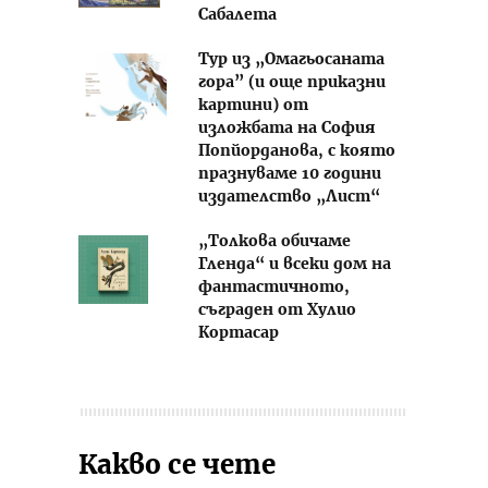
Сабалета
Тур из „Омагьосаната
гора” (и още приказни
картини) от
изложбата на София
Попйорданова, с която
празнуваме 10 години
издателство „Лист“
„Толкова обичаме
Гленда“ и всеки дом на
фантастичното,
съграден от Хулио
Кортасар
Какво се чете