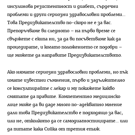
инсулинова резистентност и диабет, сърдечни
проблеми и други сериозни здравословни проблеми…
Това Предизвикателство по-скоро не е за вас.
Препоръчваме ви следното – на първо време се
свържете с екипа ни, за да ви посъветваме как да
процедирате, и когато положението се подобри –
ще можете да направите Предизвикателството.
Ако нямате сериозни здравословни проблеми, но пък
имате известни съмнения, първо и задължително
се консултирайте с лекар и му покажете какво
смятате да правите. Компетентно медицинско
лице може да ви даде много по-адекватно мнение
дали това Предизвикателство е подходящо за вас,
или не, отколкото да се самодиагностицирате… или
да питате кака Сийка от третия етаж.