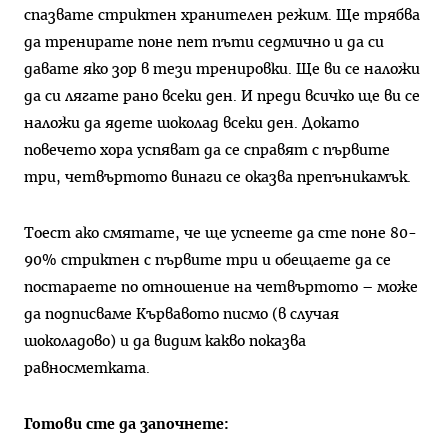
спазвате стриктен хранителен режим. Ще трябва
да тренирате поне пет пъти седмично и да си
давате яко зор в тези тренировки. Ще ви се наложи
да си лягате рано всеки ден. И преди всичко ще ви се
наложи да ядете шоколад всеки ден. Докато
повечето хора успяват да се справят с първите
три, четвъртото винаги се оказва препъникамък.
Тоест ако смятате, че ще успеете да сте поне 80-
90% стриктен с първите три и обещаете да се
постараете по отношение на четвъртото – може
да подписваме Кървавото писмо (в случая
шоколадово) и да видим какво показва
равносметката.
Готови
сте
да
започнете
: