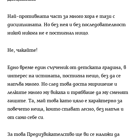
Най-противната част за много хора е тази с
дисциплината. Но без нея и без последователност
никой никога не е постигнал нищо.
Не, чакайте!
Едно време един съученик от детската градина, в
интерес на истината, постигна нещо, без да се
напъва много. Но след това доста миришеше и
лелките много му викаха и трябваше да му сменят
гащите. Та, май това като цяло е характерно за
повечето неща, които стават лесно, без напън и
от само себе си.
За това Предизвикателство ще ви се наложи да