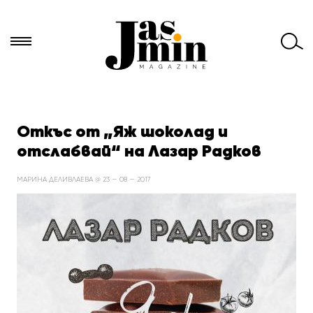
Търси
за:
Откъс от „Яж шоколад и
отслабвай“ на Лазар Радков
МАРИНА ДЕЛИВЛАЕВА @ 23 — 08 — 2017