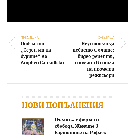
ПРЕДИШНА
СЛЕДВАЩА
Откъс от
Неустоими за
Post navigation
„Сезонът на
небцето и очите:
бурите“ на
видео рецепти,
Анджей Сапковски
снимани в стила
на прочути
режисьори
НОВИ ПОПЪЛНЕНИЯ
Пълни – с форми и
свобода. Жените в
картините на Рафаел