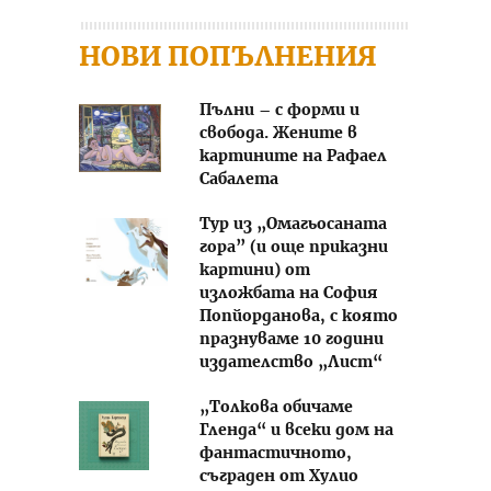
НОВИ ПОПЪЛНЕНИЯ
Пълни – с форми и
свобода. Жените в
картините на Рафаел
Сабалета
Тур из „Омагьосаната
гора” (и още приказни
картини) от
изложбата на София
Попйорданова, с която
празнуваме 10 години
издателство „Лист“
„Толкова обичаме
Гленда“ и всеки дом на
фантастичното,
съграден от Хулио