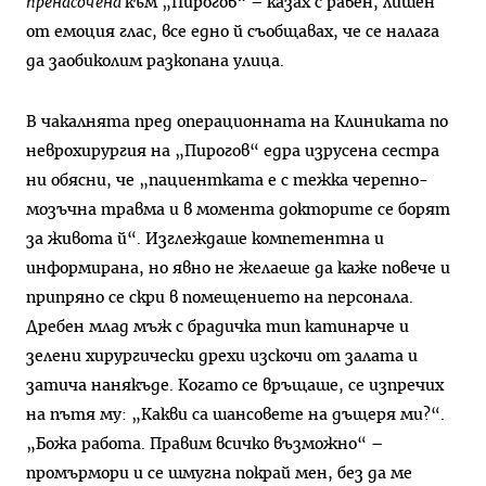
пренасочена
към „Пирогов“ – казах с равен, лишен
от емоция глас, все едно й съобщавах, че се налага
да заобиколим разкопана улица.
В чакалнята пред операционната на Клиниката по
неврохирургия на „Пирогов“ едра изрусена сестра
ни обясни, че „пациентката е с тежка черепно-
мозъчна травма и в момента докторите се борят
за живота й“. Изглеждаше компетентна и
информирана, но явно не желаеше да каже повече и
припряно се скри в помещението на персонала.
Дребен млад мъж с брадичка тип катинарче и
зелени хирургически дрехи изскочи от залата и
затича нанякъде. Когато се връщаше, се изпречих
на пътя му: „Какви са шансовете на дъщеря ми?“.
„Божа работа. Правим всичко възможно“ –
промърмори и се шмугна покрай мен, без да ме