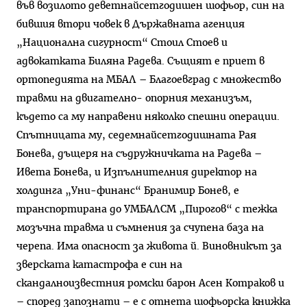
във возилото деветнайсетгодишен шофьор, син на
бившия втори човек в Държавната агенция
„Национална сигурност“ Стоил Стоев и
адвокатката Биляна Радева. Същият е приет в
ортопедията на МБАЛ – Благоевград с множество
травми на двигателно- опорния механизъм,
където са му направени няколко спешни операции.
Спътницата му, седемнайсетгодишната Рая
Бонева, дъщеря на съдружничката на Радева –
Ивета Бонева, и Изпълнителния директор на
холдинга „Уни-финанс“ Бранимир Бонев, е
транспортирана до УМБАЛСМ „Пирогов“ с тежка
мозъчна травма и съмнения за счупена база на
черепа. Има опасност за живота й. Виновникът за
зверската катастрофа е син на
скандалноизвестния ромски барон Асен Котраков и
– според запознати – е с отнета шофьорска книжка