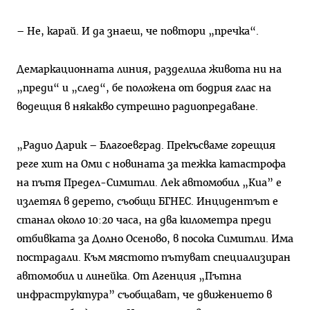
– Не, карай. И да знаеш, че повтори „пречка“.
Демаркационната линия, разделила живота ни на
„преди“ и „след“, бе положена от бодрия глас на
водещия в някакво сутрешно радиопредаване.
„Радио Дарик – Благоевград. Прекъсваме горещия
реге хит на Оми с новината за тежка катастрофа
на пътя Предел-Симитли. Лек автомобил „Киа” е
излетял в дерето, съобщи БГНЕС. Инцидентът е
станал около 10:20 часа, на два километра преди
отбивката за Долно Осеново, в посока Симитли. Има
пострадали. Към мястото пътуват специализиран
автомобил и линейка. От Агенция „Пътна
инфраструктура” съобщават, че движението в