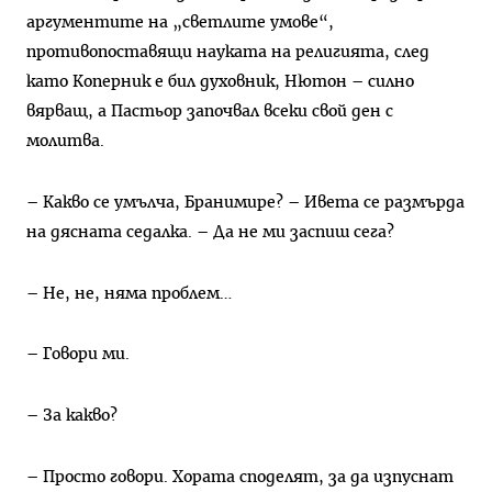
аргументите на „светлите умове“,
противопоставящи науката на религията, след
като Коперник е бил духовник, Нютон – силно
вярващ, а Пастьор започвал всеки свой ден с
молитва.
– Какво се умълча, Бранимире? – Ивета се размърда
на дясната седалка. – Да не ми заспиш сега?
– Не, не, няма проблем…
– Говори ми.
– За какво?
– Просто говори. Хората споделят, за да изпуснат