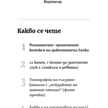
Кортасар
Какво се чете
Романтично-ироничните
комикси на аржентинеца Szoka
12 книги, с които да започнете
2018 г. (откъси и ревюта)
Топография на сълзите:
каталог с „пейзажите на
нашите емоции“ (фото
проект)
Какво е да преподаваш на деца?