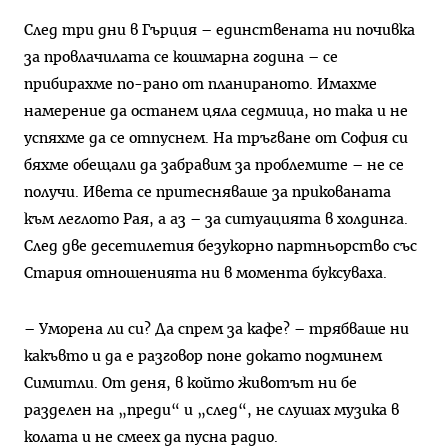
След три дни в Гърция – единствената ни почивка
за провлачилата се кошмарна година – се
прибирахме по-рано от планираното. Имахме
намерение да останем цяла седмица, но така и не
успяхме да се отпуснем. На тръгване от София си
бяхме обещали да забравим за проблемите – не се
получи. Ивета се притесняваше за прикованата
към леглото Рая, а аз – за ситуацията в холдинга.
След две десетилетия безукорно партньорство със
Стария отношенията ни в момента буксуваха.
– Уморена ли си? Да спрем за кафе? – трябваше ни
какъвто и да е разговор поне докато подминем
Симитли. От деня, в който животът ни бе
разделен на „преди“ и „след“, не слушах музика в
колата и не смеех да пусна радио.