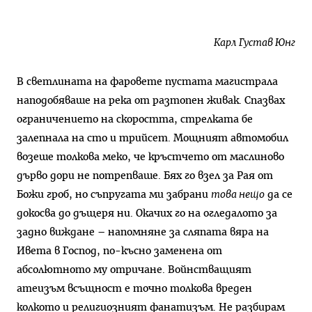
Карл Густав Юнг
В светлината на фаровете пустата магистрала
наподобяваше на река от разтопен живак. Спазвах
ограничението на скоростта, стрелката бе
залепнала на сто и трийсет. Мощният автомобил
возеше толкова меко, че кръстчето от маслиново
дърво дори не потрепваше. Бях го взел за Рая от
Божи гроб, но съпругата ми забрани
това нещо
да се
докосва до дъщеря ни. Окачих го на огледалото за
задно виждане – напомняне за сляпата вяра на
Ивета в Господ, по-късно заменена от
абсолютното му отричане. Войнстващият
атеизъм всъщност е точно толкова вреден
колкото и религиозният фанатизъм. Не разбирам