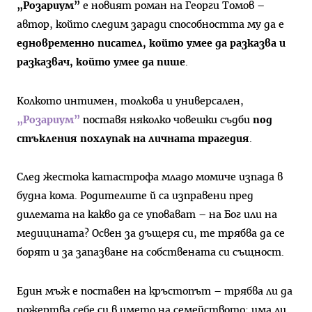
„Розариум”
е новият роман на Георги Томов –
автор, който следим заради способността му да е
едновременно писател, който умее да разказва и
разказвач, който умее да пише
.
Колкото интимен, толкова и универсален,
„Розариум”
поставя няколко човешки съдби
под
стъкления похлупак на личната трагедия
.
След жестока катастрофа младо момиче изпада в
будна кома. Родителите й са изправени пред
дилемата на какво да се уповават – на Бог или на
медицината? Освен за дъщеря си, те трябва да се
борят и за запазване на собствената си същност.
Един мъж е поставен на кръстопът – трябва ли да
пожертва себе си в името на семейството; има ли