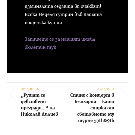
изминалата седмица ви очакват!
Всяка Неделя сутрин във Вашата
пощенска кутия.
Запишете се за нашият имейл
бюлетин тук
ПРЕДИШНА
СЛЕДВАЩА
„Рушат се
Стинг с концерт в
Post navigation
девствени
България – като
прегради…“ на
спирка от
Николай Лилиев
световното му
турне 57th&9th