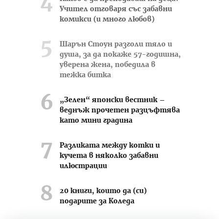
Учител отговаря със забавни
комикси (и много любов)
Шарън Стоун разголи тяло и
душа, за да покаже 57-годишна,
уверена жена, победила в
тежка битка
„Зелен“ японски вестник –
веднъж прочетен разцъфтява
като мини градина
Разликата между котки и
кучета в няколко забавни
илюстрации
20 книги, които да (си)
подарите за Коледа