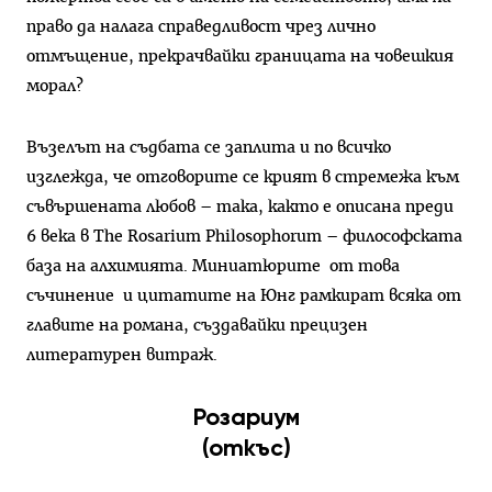
право да налага справедливост чрез лично
отмъщение, прекрачвайки границата на човешкия
морал?
Възелът на съдбата се заплита и по всичко
изглежда, че отговорите се крият в стремежа към
съвършената любов – така, както е описана преди
6 века в The Rosarium Рhilosophorum – философската
база на алхимията. Миниатюрите от това
съчинение и цитатите на Юнг рамкират всяка от
главите на романа, създавайки прецизен
литературен витраж.
Розариум
(откъс)