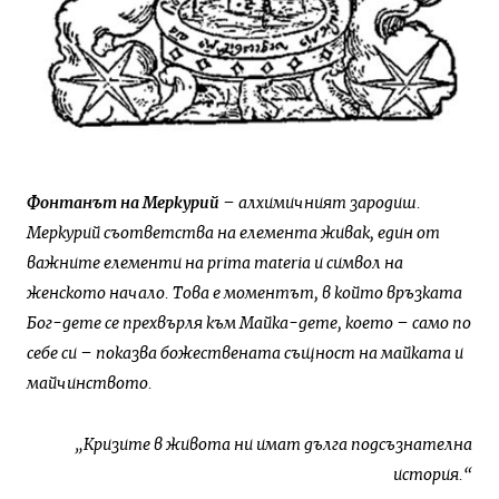
Фонтанът на Меркурий
– алхимичният зародиш.
Меркурий съответства на елемента живак, един от
важните елементи на prima materia и символ на
женското начало. Това е моментът, в който връзката
Бог-дете се прехвърля към Майка-дете, което – само по
себе си – показва божествената същност на майката и
майчинството.
„Кризите в живота ни имат дълга подсъзнателна
история.“