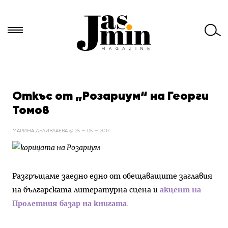
Търси
за:
Откъс от „Розариум“ на Георги
Томов
МАРИНА ДЕЛИВЛАЕВА @ 25 — 05 — 2017
Разгръщаме заедно едно от обещаващите заглавия
на българската литературна сцена и
акцент на
Пролетния базар на книгата
.