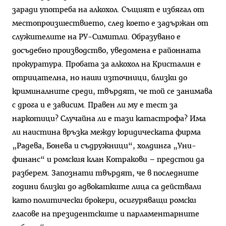
заради употреба на алкохол. Същият е избягал от
местопроизшествието, след което е задържан от
служителите на РУ-Симитли. Образувано е
досъдебно производство, уведомена е районната
прокуратура. Пробата за алкохол на Кристалин е
отрицателна, но наши източници, близки до
криминалните среди, твърдят, че той се занимава
с дрога и е зависим. Правен ли му е тест за
наркотици? Случайна ли е тази катастрофа? Има
ли наистина връзка между юридическата фирма
„Радева, Бонева и съдружници“, холдинга „Уни-
финанс“ и ромския клан Котракови – предстои да
разберем. Запознати твърдят, че в последните
години близки до адвокатките лица са действали
като политически брокери, осигуряващи ромски
гласове на президентските и парламентарните