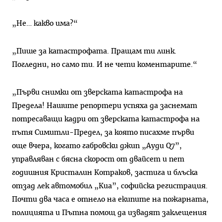
„Не… какво има?“
„Пише за катастрофата. Пращам ти линк.
Погледни, но само ти. И не чети коментарите.“
„Първи снимки от зверската катастрофа на
Предела! Нашите репортери успяха да заснемат
потресаващи кадри от зверската катастрофа на
пътя Симитли-Предел, за която писахме първи
още вчера, когато габровски джип „Ауди Q7”,
управляван с бясна скорост от двайсет и пет
годишния Кристалин Котраков, застига и блъска
отзад лек автомобил „Киа”, софийска регистрация.
Почти два часа е отнело на екипите на пожарната,
полицията и Пътна помощ да извадят заклещения