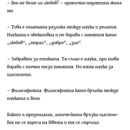
– Бог не беше ли любов? – иронично подметна жена
ми.
– Това е голямата разлика между наука и религия.
Науката е обективна и не борави с понятия като
„любов“, „морал“, „добро“, „зло“.
– Забравяш за етиката. Тя също е наука, при това
борави с точно тези понятия. Но няма наука за
щастието.
– Философията. Философията като брънка между
науката и Бога.
Както и предполагах, логическата връзка щастие-
Бог не се хареса на Ивета и тя се смръщи.