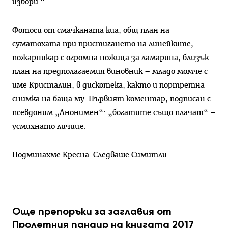
избори.“
Фотоси от смачканата киа, общ план на
суматохата при пристигането на линейките,
пожарникар с огромна ножица за ламарина, близък
план на предполагаемия виновник – младо момче с
име Кристалин, в дискотека, както и портретна
снимка на баща му. Първият коментар, подписан с
псевдоним „Анонимен“: „богатите също плачат“ –
усмихнато личице.
Подминахме Кресна. Следваше Симитли.
Още препоръки за заглавия от
Пролетния панаир на книгата 2017