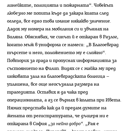
линейките, полицията и пожарната“. Човекът
любезно ме попита къде да закара киата след
огледа, все едно това имаше някакво значение.
Дадох му номера на мобилния си и звъннах на
Биляна. Обяснявах, че синът й е откаран в Разлог,
когато мъж в униформа се намеси: „В Благоевград
търсете и него, положението му е сложно“.
Повторих за града и пропуснах информацията за
състоянието на Филип. Видях се с майка му пред
шоковата зала на благоевградската болница –
уплашена, все още неосъзнала размера на
трагедията. Оставих я да чака пред
операционната, а аз се върнах в колата при Ивета.
Нямах представа как да й предам думите на
жената от регистратурата, че дъщеря ни е
откарана в София „
за
нейно добро“.
„Рая е