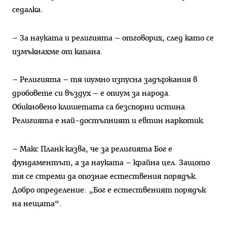
седалка.
– За науката и религията – отговорих, след като се
измъкнахме от капана.
– Религията – тя шумно изпусна задържания в
дробовете си въздух – е опиум за народа.
Обикновено клишетата са безспорни истина.
Религията е най-достъпният и евтин наркотик.
– Макс Планк казва, че за религията Бог е
фундаментът, а за науката – крайна цел. Защото
тя се стреми да опознае естествения порядък.
Добро определение: „Бог е естественият порядък
на нещата“.