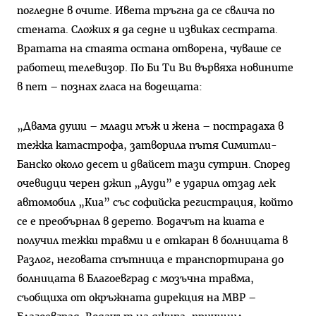
погледне в очите. Ивета тръгна да се свлича по
стената. Сложих я да седне и извиках сестрата.
Вратата на стаята остана отворена, чуваше се
работещ телевизор. По Би Ти Ви вървяха новините
в пет – познах гласа на водещата:
„Двама души – млади мъж и жена – пострадаха в
тежка катастрофа, затворила пътя Симитли-
Банско около десет и двайсет тази сутрин. Според
очевидци черен джип „Ауди” е ударил отзад лек
автомобил „Киа” със софийска регистрация, който
се е преобърнал в дерето. Водачът на киата е
получил тежки травми и е откаран в болницата в
Разлог, неговата спътница е транспортирана до
болницата в Благоевград с мозъчна травма,
съобщиха от окръжната дирекция на МВР –