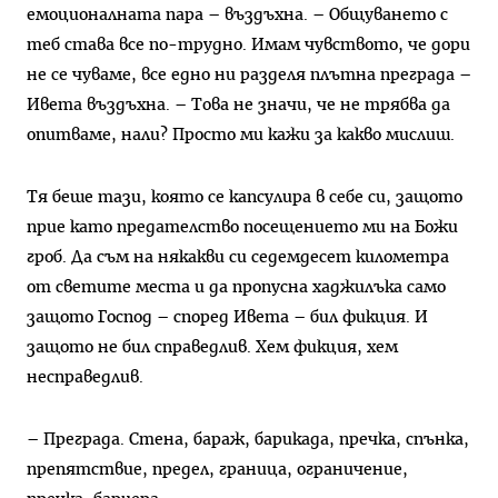
емоционалната пара – въздъхна. – Общуването с
теб става все по-трудно. Имам чувството, че дори
не се чуваме, все едно ни разделя плътна преграда –
Ивета въздъхна. – Това не значи, че не трябва да
опитваме, нали? Просто ми кажи за какво мислиш.
Тя беше тази, която се капсулира в себе си, защото
прие като предателство посещението ми на Божи
гроб. Да съм на някакви си седемдесет километра
от светите места и да пропусна хаджилъка само
защото Господ – според Ивета – бил фикция. И
защото не бил справедлив. Хем фикция, хем
несправедлив.
– Преграда. Стена, бараж, барикада, пречка, спънка,
препятствие, предел, граница, ограничение,