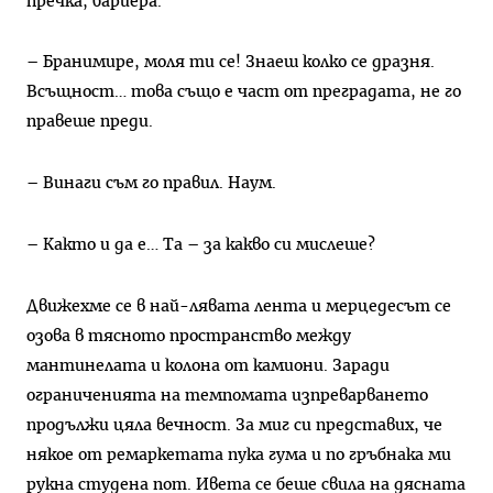
пречка, бариера.
– Бранимире, моля ти се! Знаеш колко се дразня.
Всъщност… това също е част от преградата, не го
правеше преди.
– Винаги съм го правил. Наум.
– Както и да е… Та – за какво си мислеше?
Движехме се в най-лявата лента и мерцедесът се
озова в тясното пространство между
мантинелата и колона от камиони. Заради
ограниченията на темпомата изпреварването
продължи цяла вечност. За миг си представих, че
някое от ремаркетата пука гума и по гръбнака ми
рукна студена пот. Ивета се беше свила на дясната