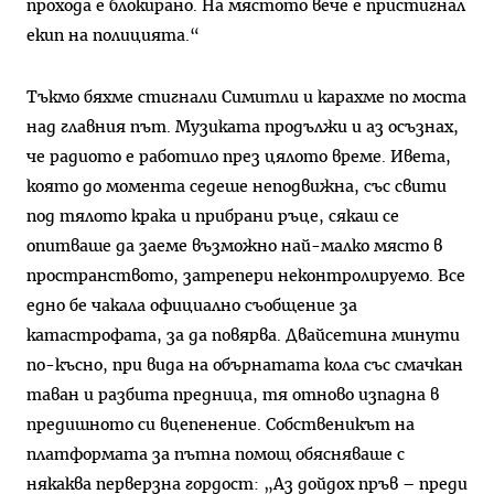
прохода е блокирано. На мястото вече е пристигнал
екип на полицията.“
Тъкмо бяхме стигнали Симитли и карахме по моста
над главния път. Музиката продължи и аз осъзнах,
че радиото е работило през цялото време. Ивета,
която до момента седеше неподвижна, със свити
под тялото крака и прибрани ръце, сякаш се
опитваше да заеме възможно най-малко място в
пространството, затрепери неконтролируемо. Все
едно бе чакала официално съобщение за
катастрофата, за да повярва. Двайсетина минути
по-късно, при вида на обърнатата кола със смачкан
таван и разбита предница, тя отново изпадна в
предишното си вцепенение. Собственикът на
платформата за пътна помощ обясняваше с
някаква перверзна гордост: „Аз дойдох пръв – преди