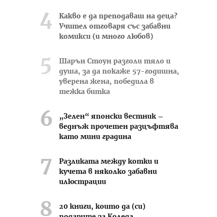
Какво е да преподаваш на деца?
Учител отговаря със забавни
комикси (и много любов)
Шарън Стоун разголи тяло и
душа, за да покаже 57-годишна,
уверена жена, победила в
тежка битка
„Зелен“ японски вестник –
веднъж прочетен разцъфтява
като мини градина
Разликата между котки и
кучета в няколко забавни
илюстрации
20 книги, които да (си)
подарите за Коледа