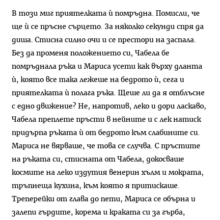
В този миг приятелката ѝ помръдна. Помисли, че
ще ѝ се пръсне сърцето. За няколко секунди спря да
диша. Стисна силно очи и се престори на заспала.
Без да променя положението си, Чабела бе
помръднала ръка и Мариса усети как върху дланта
ѝ, която все така лежеше на бедрото ѝ, сега и
приятелката ѝ полага ръка. Щеше ли да я отблъсне
с едно движение? Не, напротив, леко и дори ласкаво,
Чабела преплете пръсти в нейните и с лек натиск
придърпа ръката ѝ от бедрото към слабините си.
Мариса не вярваше, че това се случва. С пръстите
на ръката си, стисната от Чабела, докосваше
космите на леко издутия венерин хълм и мократа,
тръпнеща кухина, към която я притискаше.
Треперейки от глава до пети, Мариса се обърна и
залепи гърдите, корема и краката си за гърба,