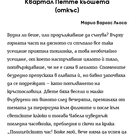
Квартал Петте кьошета
(откъс)
Марио Варгас Льоса
Будна ли беше, или продължаваше да сънува? Върху
горната част на дясното си стъпало все така
усещаше приятна топлинка, а това необичайно
усещане, от което настръхваше цялото ѝ тяло,
потвърждаваше, че не е сама в леглото. Спомените
безредно препускаха в главата ѝ, но бавно започваха
да се подреждат – като попълването на
кръстословица. Двете бяха весели и малко
възбудени от виното след вечерята, преминаха от
темата за тероризма към филмите и после към
светските клюки и тогава Чабела изведнъж
погледна часовника, пребледня и скочи на крака:
„Полицейският час! Боже мой, вече няма да успея да