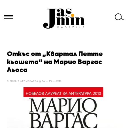
Търси
за:
Откъс от „Квартал Петте
кьошета“ на Марио Варгас
Льоса
МАРИНА ДЕЛИВЛАЕВА @ 14 — 10 — 2017