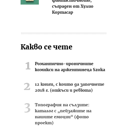
фантастичното,
съграден от Хулио
Кортасар
Какво се чете
Романтично-ироничните
комикси на аржентинеца Szoka
12 книги, с които да започнете
2018 г. (откъси и ревюта)
Топография на сълзите:
каталог с „пейзажите на
нашите емоции“ (фото
проект)