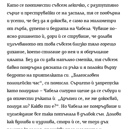
Като се поотмести съвсем лекичко, с разтуптяно
сърце и преструвайки се на заспала, тя се пообърна
и усети, че без да я докосва, е само на милиметри
от гърба, дупето и бедрата на Чабела. Чуваше по-
ясно дишането ѝ, дори ѝ се струваше, че долавя
излъчваното от това съвсем близко тяло горещо
дихание, което стигаше до нея и я обгръщаше
цялата. Без да си дава напълно сметка, тя съвсем
бавно помръдна дясната си ръка и я положи върху
бедрото на приятелката си. „Благословен
полицейски час“, си помисли. Сърцето ѝ запрепуска
като полудяло – Чабела сигурно щеше да се събуди и
да отмести ръката ѝ: „Дръпни се, не ме докосвай,
полудя ли? Какво ти е?“. Но Чабела не помръдваше и
изглеждаше все така потънала в дълбок сън. Долови
как вдишва и издишва, стори ѝ се, че този дъх