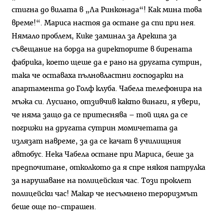
стигна до вилата в „Ла Ринконада“! Как мина това
време!“. Мариса настоя да остане да спи при нея.
Нямало проблем, Кике заминал за Арекипа за
съвещание на борда на директорите в бирената
фабрика, което щеше да е рано на другата сутрин,
така че оставаха пълновластни господарки на
апартамента до Голф клуба. Чабела телефонира на
мъжа си. Лусиано, отзивчив както винаги, я увери,
че няма защо да се притеснява – той щял да се
погрижи на другата сутрин момичетата да
излязат навреме, за да се качат в училищния
автобус. Нека Чабела остане при Мариса, беше за
предпочитане, отколкото да я спре някоя патрулка
за нарушаване на полицейския час. Този проклет
полицейски час! Макар че несъмнено тероризмът
беше още по-страшен.