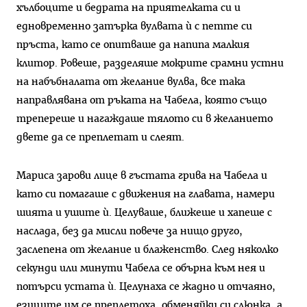
хълбоците и бедрата на приятелката си и
едновременно затърка вулвата ѝ с петте си
пръста, като се опитваше да напипа малкия
клитор. Ровеше, разделяше мокрите срамни устни
на набъбналата от желание вулва, все така
направлявана от ръката на Чабела, която също
трепереше и нагаждаше тялото си в желанието
двете да се преплетат и слеят.
Мариса зарови лице в гъстата грива на Чабела и
като си помагаше с движения на главата, намери
шията и ушите ѝ. Целуваше, ближеше и хапеше с
наслада, без да мисли повече за нищо друго,
заслепена от желание и блаженство. След няколко
секунди или минути Чабела се обърна към нея и
потърси устата ѝ. Целунаха се жадно и отчаяно,
езиците им се преплетоха, обменяйки си слюнка, а