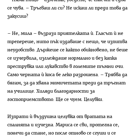
се чува. – Тръгваш ли си? Не искаш ли преди това да
закусиш?
– Не, мила – възрази приятелката ѝ. Гласът ѝ не
трепереше, нито пък издаваше с нещо, че изпитва
неудобство. Държеше се както обикновено, не беше
се изчервила, изглеждаше нормално и без капка
преструвка или лукавство в големите тъмни очи.
Само черната ѝ коса бе леко разрошена. – Трябва да
бягам, за да хвана момичетата преди да тръгнат
на училище. Хиляди благодарности за
гостоприемството. Ще се чуем. Целувки.
Изпрати ѝ въздушна целувка от вратата на
спалнята и изчезна. Мариса се сви, протегна се,
понечи да стане, но после отново се сгуши и се