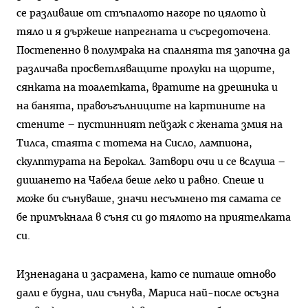
се разливаше от стъпалото нагоре по цялото ѝ
тяло и я държеше напрегната и съсредоточена.
Постепенно в полумрака на спалнята тя започна да
различава просветляващите пролуки на щорите,
сянката на тоалетката, вратите на дрешника и
на банята, правоъгълниците на картините на
стените – пустинният пейзаж с жената змия на
Тилса, стаята с тотема на Сисло, лампиона,
скулптурата на Берокал. Затвори очи и се вслуша –
дишането на Чабела беше леко и равно. Спеше и
може би сънуваше, значи несъмнено тя самата се
бе примъкнала в съня си до тялото на приятелката
си.
Изненадана и засрамена, като се питаше отново
дали е будна, или сънува, Мариса най-после осъзна