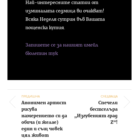
Най-интересните статии от
изминалата седмица ви очакват!
Всяка Неделя сутрин във Вашата
пощенска кутия.
Запишете се за нашият имейл
бюлетин тук
ПРЕДИШНА
СЛЕДВАЩА
Анонимен артист
Спечели
Post navigation
рисува
бестселъра
намерението си да
„Изгубеният град
обича (и желае)
Z“!
един и същ човек
цял живот