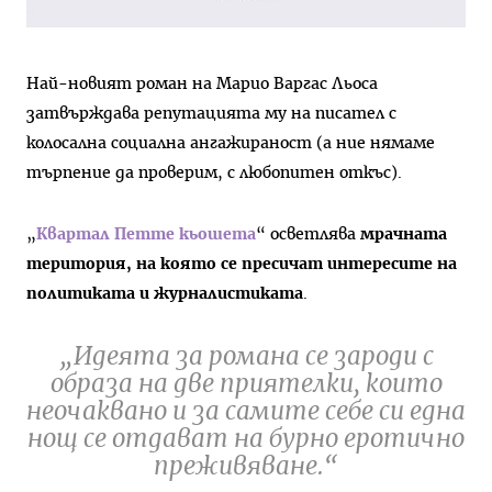
Най-новият роман на Марио Варгас Льоса
затвърждава репутацията му на писател с
колосална социална ангажираност (а ние нямаме
търпение да проверим, с любопитен откъс).
„
Квартал Петте кьошета
“ осветлява
мрачната
територия, на която се пресичат интересите на
политиката и журналистиката
.
„Идеята за романа се зароди с
образа на две приятелки, които
неочаквано и за самите себе си една
нощ се отдават на бурно еротично
преживяване.“