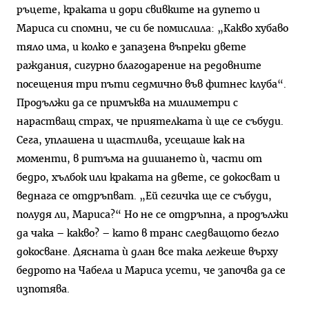
ръцете, краката и дори свивките на дупето и
Мариса си спомни, че си бе помислила: „Какво хубаво
тяло има, и колко е запазена въпреки двете
раждания, сигурно благодарение на редовните
посещения три пъти седмично във фитнес клуба“.
Продължи да се примъква на милиметри с
нарастващ страх, че приятелката ѝ ще се събуди.
Сега, уплашена и щастлива, усещаше как на
моменти, в ритъма на дишането ѝ, части от
бедро, хълбок или краката на двете, се докосват и
веднага се отдръпват. „Ей сегичка ще се събуди,
полудя ли, Мариса?“ Но не се отдръпна, а продължи
да чака – какво? – като в транс следващото бегло
докосване. Дясната ѝ длан все така лежеше върху
бедрото на Чабела и Мариса усети, че започва да се
изпотява.