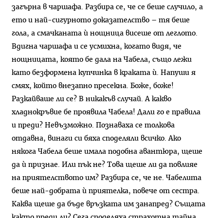
загърна в чаршафа. Разбира се, че се беше случило, а
ето и най-сигурното доказателство – тя беше
гола, а смачканата ѝ нощница висеше от леглото.
Вдигна чаршафа и се усмихна, когато видя, че
нощницата, която бе дала на Чабела, също лежи
като безформена купчинка в краката ѝ. Напуши я
смях, който внезапно пресекна. Боже, боже!
Разкайваше ли се? В никакъв случай. А какво
хладнокръвие бе проявила Чабела! Дали го е правила
и преди? Невъзможно. Познаваха се толкова
отдавна, винаги си бяха споделяли всичко. Ако
някога Чабела беше имала подобна авантюра, щеше
да ѝ признае. Или пък не? Това щеше ли да повлияе
на приятелството им? Разбира се, че не. Чабелита
беше най-добрата ѝ приятелка, повече от сестра.
Каква щеше да бъде връзката им занапред? Същата
както преди ли? Сега споделяха страхотна тайна.