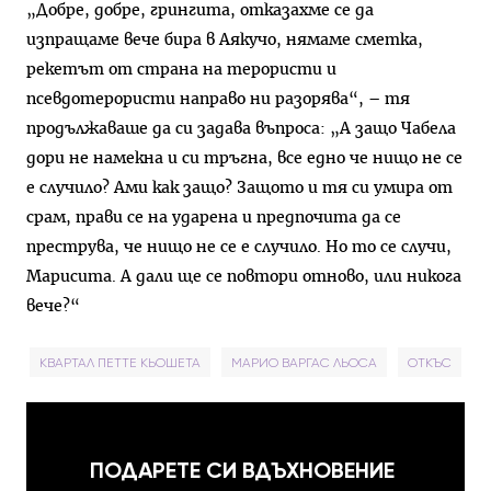
„Добре, добре, грингита, отказахме се да
изпращаме вече бира в Аякучо, нямаме сметка,
рекетът от страна на терористи и
псевдотерористи направо ни разорява“, – тя
продължаваше да си задава въпроса: „А защо Чабела
дори не намекна и си тръгна, все едно че нищо не се
е случило? Ами как защо? Защото и тя си умира от
срам, прави се на ударена и предпочита да се
преструва, че нищо не се е случило. Но то се случи,
Марисита. А дали ще се повтори отново, или никога
вече?“
КВАРТАЛ ПЕТТЕ КЬОШЕТА
МАРИО ВАРГАС ЛЬОСА
ОТКЪС
ПОДАРЕТЕ СИ ВДЪХНОВЕНИЕ