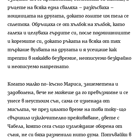
ръцете на всяка една сваляха – разкъсваха –
нощницата на другата, докато голите им тела се
сплетоха. Обръщаха се от хълбок на хълбок, като
галеха и целуваха гърдите си, после подмишниците
и коремите си, докато ръката на всяка от тях
търкаше вулвата на другата и я усещаше как
трепти в някакво безвремие, неописуемо безкрайно
и неописуемо напрегнато.
Когато малко по-късно Мариса, зашеметена и
задоволена, вече не можеше да го превъзмогне и се
унесе в неустоим сън, сама се изненада от
мисълта, че през цялото време на това току-що
свършило изключително преживяване, двете с
Чабела, която сега също изглеждаше оборена от
съня, не си бяха разменили нито дума. Потъвайки в