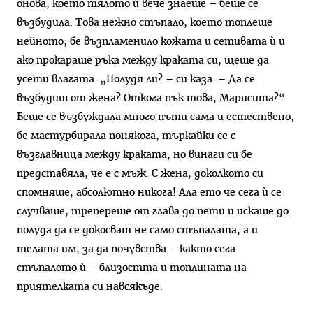
онова, което тялото ѝ вече знаеше – беше се
възбудила. Това нежно стъпало, което топлеше
нейното, бе възпламенило кожата и сетивата ѝ и
ако прокараше ръка между краката си, щеше да
усети влагата. „Полудя ли? – си каза. – Да се
възбудиш от жена? Откога пък това, Марисита?“
Беше се възбуждала много пъти сама и естествено,
бе мастурбирала понякога, търкайки се с
възглавница между краката, но винаги си бе
представяла, че е с мъж. С жена, доколкото си
спомняше, абсолютно никога! Ала ето че сега ѝ се
случваше, трепереше от глава до пети и искаше до
полуда да се докосват не само стъпалата, а и
телата им, за да почувства – както сега
стъпалото ѝ – близостта и топлината на
приятелката си навсякъде.