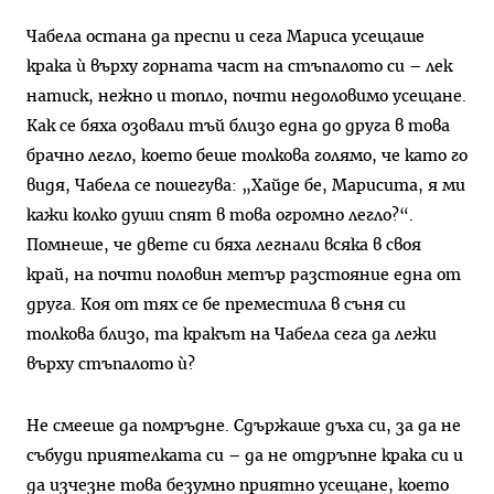
Чабела остана да преспи и сега Мариса усещаше
крака ѝ върху горната част на стъпалото си – лек
натиск, нежно и топло, почти недоловимо усещане.
Как се бяха озовали тъй близо една до друга в това
брачно легло, което беше толкова голямо, че като го
видя, Чабела се пошегува: „Хайде бе, Марисита, я ми
кажи колко души спят в това огромно легло?“.
Помнеше, че двете си бяха легнали всяка в своя
край, на почти половин метър разстояние една от
друга. Коя от тях се бе преместила в съня си
толкова близо, та кракът на Чабела сега да лежи
върху стъпалото ѝ?
Не смееше да помръдне. Сдържаше дъха си, за да не
събуди приятелката си – да не отдръпне крака си и
да изчезне това безумно приятно усещане, което