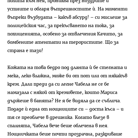
полита към нея, прониква през ноздрите и
устните и обгаря вътрешностите ѝ. На моменти
въпреки възбудата – какъв абсурд! – си мислеше за
полицейския час, за прекъсването на тока, за
похищенията, особено за отвлечения Качито, за
бомбените атентати на терористите. Що за
страна е тази!
Кожата на това бедро под дланта ѝ бе стегната и
мека, леко влажна, може би от пот или от някакъв
крем. Дали преди да си легне Чабела не се бе
намазала с някой от кремовете, които Мариса
държеше в банята? Не я бе видяла да се съблича.
Подаде ѝ една от нощниците си – доста къса – и
тя се преоблече в дрешника. Когато влезе в
спалнята, Чабела вече беше облечена в нея.
Нощничката беше почти прозрачна, разкриваше