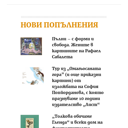
НОВИ ПОПЪЛНЕНИЯ
Пълни – с форми и
свобода. Жените в
картините на Рафаел
Сабалета
Тур из „Омагьосаната
гора” (и още приказни
картини) от
изложбата на София
Попйорданова, с която
празнуваме 10 години
издателство „Лист“
„Толкова обичаме
Гленда“ и всеки дом на