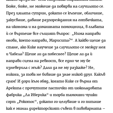
Боже, боже, не можеше да повярва на случилото се.
През цялата сутрин, докато се къпеше, обличаше,
закусваше, даваше разпореждания на готвачката,
на иконома и на домашната помощница, в главата
ѝ се въртеше все същият въпрос: „Нима направи
онова, което направи, Марисита?“. А какво щеше да
стане, ако Кике научеше за случилото се между нея
и Чабела? Щеше ли да побеснее? Щеше ли да ѝ
направи сцена на ревност, все едно че му бе
изневерила с мъж? Дали да не му разкаже? Не,
никога, за това не биваше да знае никой друг. Какъв
срам! И дори към обяд, когато Кике се върна от
Арекипа с прочутите пастички от шоколадовата
фабрика „Ла Иберика“ и торба тамошни чушки
сорт „Рокотос“, докато го целуваше и го питаше
как е минал директорският съвет в пивоварната –