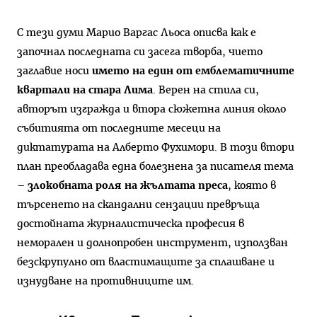
С тези думи Марио Варгас Льоса описва как е
започнал последната си засега творба, чието
заглавие носи
името на един от емблематичните
квартали на стара Лима
. Верен на стила си,
авторът изгражда и втора сюжетна линия около
събитията от последните месеци на
диктатурата на Алберто Фухимори. В този втори
план преобладава една болезнена за писателя тема
–
злокобната роля на жълтата преса
, която в
търсенето на скандални сензации превръща
достойната журналистическа професия в
неморален и долнопробен инструмент, използван
безскрупулно от властимащите за сплашване и
изнудване на противниците им.