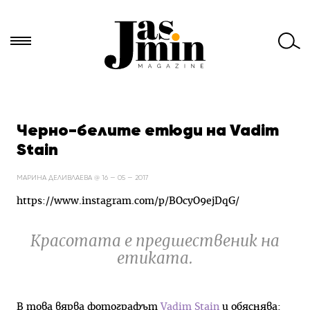
Търси
за:
Черно-белите етюди на Vadim
Stain
МАРИНА ДЕЛИВЛАЕВА @ 16 — 05 — 2017
https://www.instagram.com/p/BOcyO9ejDqG/
Красотата е предшественик на
етиката.
В това вярва фотографът
Vadim Stain
и обяснява: