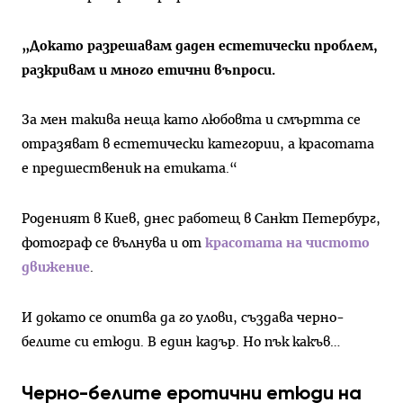
„Докато разрешавам даден естетически проблем,
разкривам и много етични въпроси.
За мен такива неща като любовта и смъртта се
отразяват в естетически категории, а красотата
е предшественик на етиката.“
Роденият в Киев, днес работещ в Санкт Петербург,
фотограф се вълнува и от
красотата на чистото
движение
.
И докато се опитва да го улови, създава черно-
белите си етюди. В един кадър. Но пък какъв…
Черно-белите еротични етюди на