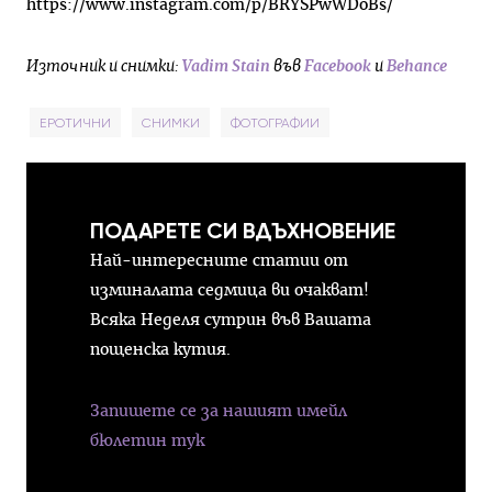
https://www.instagram.com/p/BRYSPwWDoBs/
Източник и снимки:
Vadim Stain
във
Facebook
и
Behance
ЕРОТИЧНИ
СНИМКИ
ФОТОГРАФИИ
ПОДАРЕТЕ СИ ВДЪХНОВЕНИЕ
Най-интересните статии от
изминалата седмица ви очакват!
Всяка Неделя сутрин във Вашата
пощенска кутия.
Запишете се за нашият имейл
бюлетин тук