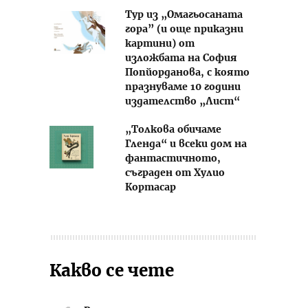
Тур из „Омагьосаната
гора” (и още приказни
картини) от
изложбата на София
Попйорданова, с която
празнуваме 10 години
издателство „Лист“
„Толкова обичаме
Гленда“ и всеки дом на
фантастичното,
съграден от Хулио
Кортасар
Какво се чете