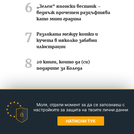
„Зелен“ японски вестник –
веднъж прочетен разцъфтява
като мини градина
Разликата между котки и
кучета в няколко забавни
илюстрации
20 книги, които да (си)
подарите за Коледа
Усмихвай се често ;-)
Моля, отдели момент за да се запознаеш с
Контакти
За нас
Реклама
настройките за защита на твоите лични данни
© Jasmin.bg 2011-2026
НАТИСНИ ТУК