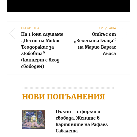
ПРЕДИШНА
СЛЕДВАЩА
На 1 юни слушаме
Откъс от
Post navigation
„Песни на Микис
„Зелената къща“
Теодоракис за
на Марио Варгас
любовта“
Льоса
(концерт с вход
свободен)
НОВИ ПОПЪЛНЕНИЯ
Пълни – с форми и
свобода. Жените в
картините на Рафаел
Сабалета