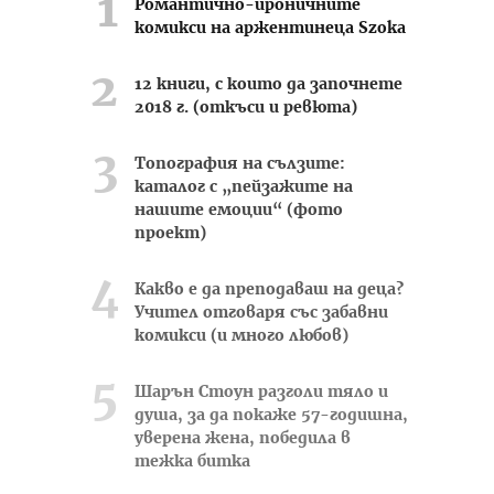
Романтично-ироничните
комикси на аржентинеца Szoka
12 книги, с които да започнете
2018 г. (откъси и ревюта)
Топография на сълзите:
каталог с „пейзажите на
нашите емоции“ (фото
проект)
Какво е да преподаваш на деца?
Учител отговаря със забавни
комикси (и много любов)
Шарън Стоун разголи тяло и
душа, за да покаже 57-годишна,
уверена жена, победила в
тежка битка