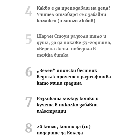
Какво е да преподаваш на деца?
Учител отговаря със забавни
комикси (и много любов)
Шарън Стоун разголи тяло и
душа, за да покаже 57-годишна,
уверена жена, победила в
тежка битка
„Зелен“ японски вестник –
веднъж прочетен разцъфтява
като мини градина
Разликата между котки и
кучета в няколко забавни
илюстрации
20 книги, които да (си)
подарите за Коледа