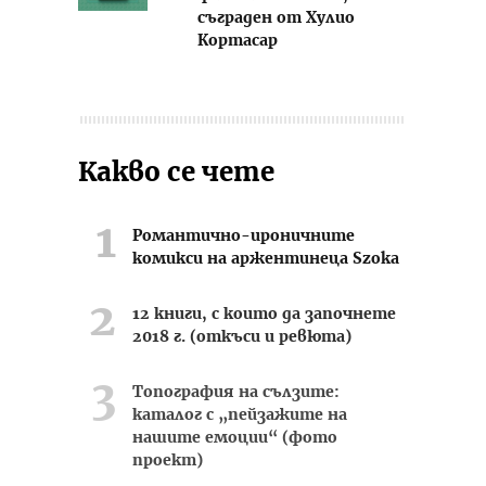
съграден от Хулио
Кортасар
Какво се чете
Романтично-ироничните
комикси на аржентинеца Szoka
12 книги, с които да започнете
2018 г. (откъси и ревюта)
Топография на сълзите:
каталог с „пейзажите на
нашите емоции“ (фото
проект)