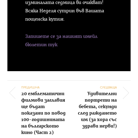
изминалата седмица ви очакват!
Всяка Неделя сутрин във Вашата
пощенска кутия.
Запишете се за нашият имейл
бюлетин тук
ПРЕДИШНА
СЛЕДВАЩА
20 емблематични
Удивителни
Post navigation
филмови заглавия
портрети на
ще бъдат
бебета, секунди
показани по повод
след раждането
100-годишнината
им (за хора със
на българското
здрави нерви!)
кино (Част 2)