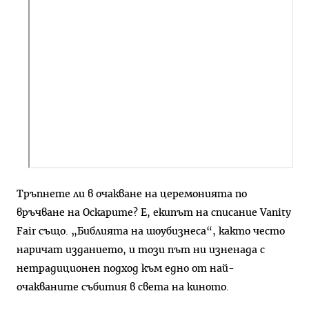
Тръпнете ли в очакване на церемонията по
връчване на Оскарите? Е, екипът на списание Vanity
Fair също. „Библията на шоубизнеса“, както често
наричат изданието, и този път ни изненада с
нетрадиционен подход към едно от най-
очакваните събития в света на киното.