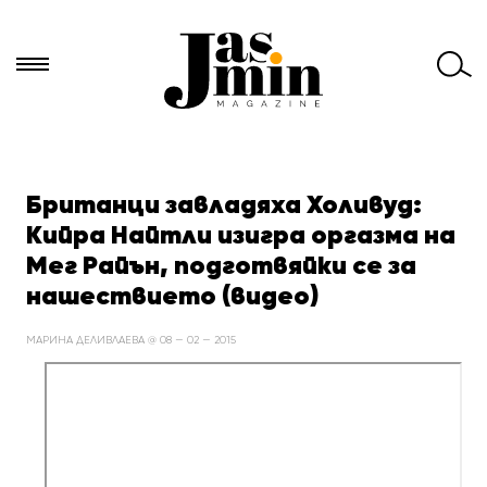
Търси
за:
Британци завладяха Холивуд:
Кийра Найтли изигра оргазма на
Мег Райън, подготвяйки се за
нашествието (видео)
МАРИНА ДЕЛИВЛАЕВА @ 08 — 02 — 2015