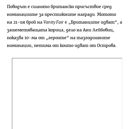
Поводът е силното британско присъствие сред
номинациите за престижните награди. Мотото
на 21-ия брой на
Vanity Fair
е „Британците идват“, а
зашеметяващата корица, дело на Ани Лейбовиц,
показва 10-ма от „героите“ на тазгодишните
номинации, петима от които идват от Острова.