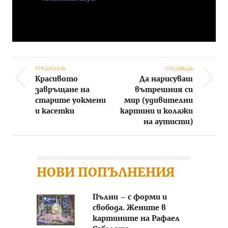
ПРЕДИШНА
СЛЕДВАЩА
Красивото
Да нарисуваш
Post navigation
завръщане на
вътрешния си
старите уокмени
мир (удивителни
и касетки
картини и колажи
на аутисти)
НОВИ ПОПЪЛНЕНИЯ
Пълни – с форми и
свобода. Жените в
картините на Рафаел