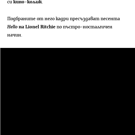
си
кино-колаж
.
Подбраните от него кадри пресъздават песента
Hello
на Lionel Ritchie
по пъстро-носталгичен
начин.