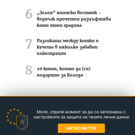
„Зелен“ японски вестник –
веднъж прочетен разцъфтява
като мини градина
Разликата между котки и
кучета в няколко забавни
илюстрации
20 книги, които да (си)
подарите за Коледа
Усмихвай се често ;-)
Моля, отдели момент за да се запознаеш с
Контакти
За нас
Реклама
настройките за защита на твоите лични данни
© Jasmin.bg 2011-2026
НАТИСНИ ТУК