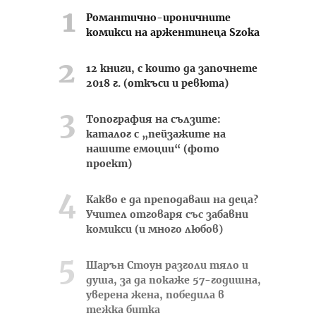
Романтично-ироничните
комикси на аржентинеца Szoka
12 книги, с които да започнете
2018 г. (откъси и ревюта)
Топография на сълзите:
каталог с „пейзажите на
нашите емоции“ (фото
проект)
Какво е да преподаваш на деца?
Учител отговаря със забавни
комикси (и много любов)
Шарън Стоун разголи тяло и
душа, за да покаже 57-годишна,
уверена жена, победила в
тежка битка