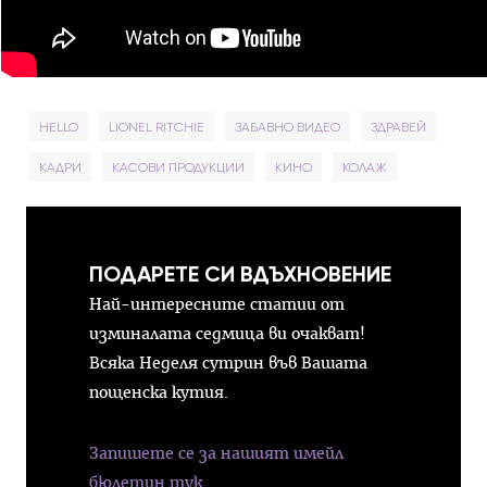
HELLO
LIONEL RITCHIE
ЗАБАВНО ВИДЕО
ЗДРАВЕЙ
КАДРИ
КАСОВИ ПРОДУКЦИИ
КИНО
КОЛАЖ
ПОДАРЕТЕ СИ ВДЪХНОВЕНИЕ
Най-интересните статии от
изминалата седмица ви очакват!
Всяка Неделя сутрин във Вашата
пощенска кутия.
Запишете се за нашият имейл
бюлетин тук