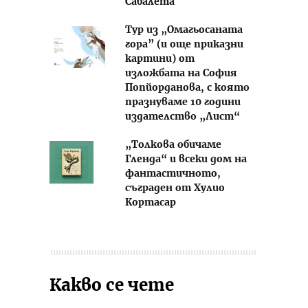
Сабалета
Тур из „Омагьосаната
гора” (и още приказни
картини) от
изложбата на София
Попйорданова, с която
празнуваме 10 години
издателство „Лист“
„Толкова обичаме
Гленда“ и всеки дом на
фантастичното,
съграден от Хулио
Кортасар
Какво се чете