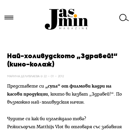
Търси
за:
Най-холивудското „Здравей!“
(кино-колаж)
МАРИНА ДЕЛИВЛАЕВА @ 22 — 01 — 2012
Представете си
„супа“ от филмови кадри на
касови продукции
, които ви казват „Здравей!“. По
възможно най-холивудския начин.
Чудите си как би изглеждало това?
Режисьорът Matthijs Vlot ви отговаря със забавния