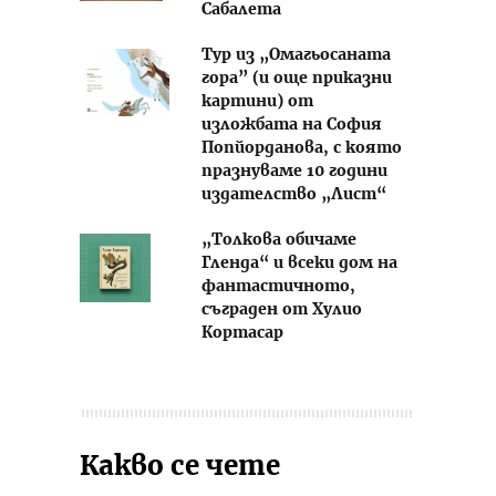
Сабалета
Тур из „Омагьосаната
гора” (и още приказни
картини) от
изложбата на София
Попйорданова, с която
празнуваме 10 години
издателство „Лист“
„Толкова обичаме
Гленда“ и всеки дом на
фантастичното,
съграден от Хулио
Кортасар
Какво се чете