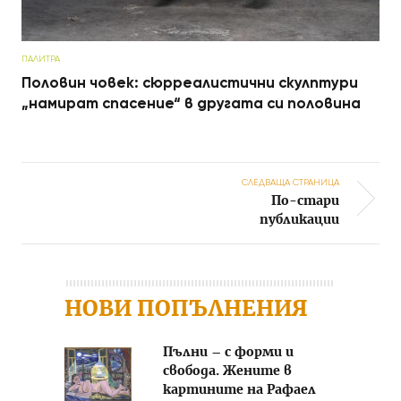
ПАЛИТРА
Половин човек: сюрреалистични скулптури
„намират спасение“ в другата си половина
СЛЕДВАЩА СТРАНИЦА
По-стари
Post navigation
публикации
НОВИ ПОПЪЛНЕНИЯ
Пълни – с форми и
свобода. Жените в
картините на Рафаел