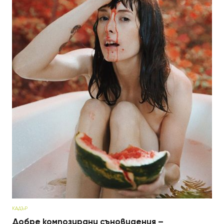
КАДЪР
Добре композирани съновидения –