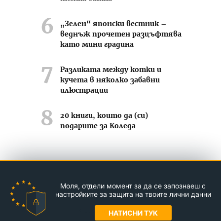
„Зелен“ японски вестник –
веднъж прочетен разцъфтява
като мини градина
Разликата между котки и
кучета в няколко забавни
илюстрации
20 книги, които да (си)
подарите за Коледа
Усмихвай се често ;-)
Моля, отдели момент за да се запознаеш с
Контакти
За нас
Реклама
настройките за защита на твоите лични данни
© Jasmin.bg 2011-2026
НАТИСНИ ТУК