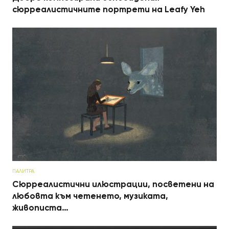
сюрреалистичните портрети на Leafy Yeh
ПАЛИТРА
Сюрреалистични илюстрации, посветени на
любовта към четенето, музиката,
живописта…