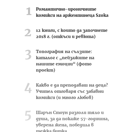
Романтично-ироничните
комикси на аржентинеца Szoka
12 книги, с които да започнете
2018 г. (откъси и ревюта)
Топография на сълзите:
каталог с „пейзажите на
нашите емоции“ (фото
проект)
Какво е да преподаваш на деца?
Учител отговаря със забавни
комикси (и много любов)
Шарън Стоун разголи тяло и
душа, за да покаже 57-годишна,
уверена жена, победила в
тежка битка