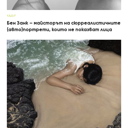
КАДЪР
Бен Занк – майсторът на сюрреалистичните
(авто)портрети, които не показват лица