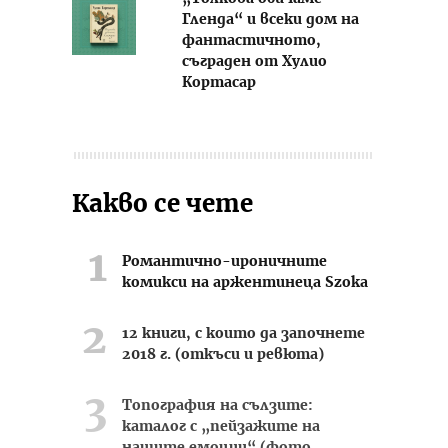
Гленда“ и всеки дом на
фантастичното,
съграден от Хулио
Кортасар
Какво се чете
Романтично-ироничните
комикси на аржентинеца Szoka
12 книги, с които да започнете
2018 г. (откъси и ревюта)
Топография на сълзите:
каталог с „пейзажите на