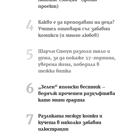
нашите емоции“ (фото
проект)
Какво е да преподаваш на деца?
Учител отговаря със забавни
комикси (и много любов)
Шарън Стоун разголи тяло и
душа, за да покаже 57-годишна,
уверена жена, победила в
тежка битка
„Зелен“ японски вестник –
веднъж прочетен разцъфтява
като мини градина
Разликата между котки и
кучета в няколко забавни
илюстрации