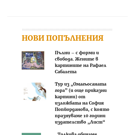
Post navigation
НОВИ ПОПЪЛНЕНИЯ
Пълни – с форми и
свобода. Жените в
картините на Рафаел
Сабалета
Тур из „Омагьосаната
гора” (и още приказни
картини) от
изложбата на София
Попйорданова, с която
празнуваме 10 години
издателство „Лист“
„Толкова обичаме