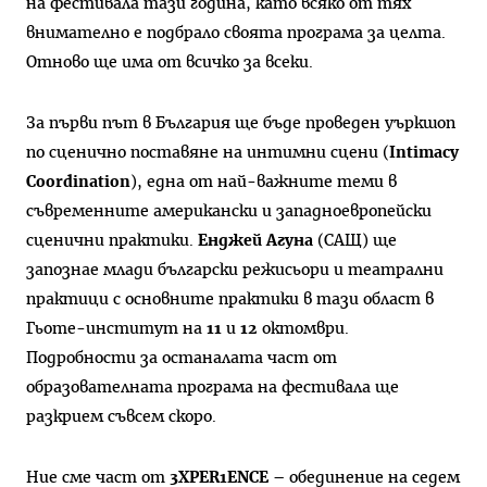
на фестивала тази година, като всяко от тях
внимателно е подбрало своята програма за целта.
Отново ще има от всичко за всеки.
За първи път в България ще бъде проведен уъркшоп
по сценично поставяне на интимни сцени (
Intimacy
Coordination
), една от най-важните теми в
съвременните американски и западноевропейски
сценични практики.
Енджей Агуна
(САЩ) ще
запознае млади български режисьори и театрални
практици с основните практики в тази област в
Гьоте-институт на
11
и
12
октомври.
Подробности за останалата част от
образователната програма на фестивала ще
разкрием съвсем скоро.
Ние сме част от
3XPER1ENCE
– обединение на седем