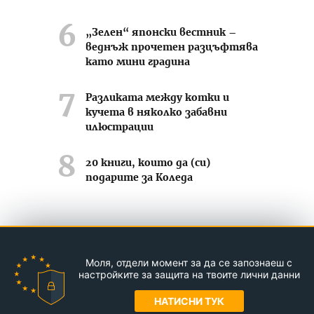
„Зелен“ японски вестник –
веднъж прочетен разцъфтява
като мини градина
Разликата между котки и
кучета в няколко забавни
илюстрации
20 книги, които да (си)
подарите за Коледа
Усмихвай се често ;-)
Моля, отдели момент за да се запознаеш с
Контакти
За нас
Реклама
настройките за защита на твоите лични данни
© Jasmin.bg 2011-2026
НАТИСНИ ТУК