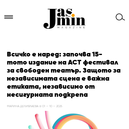
Търси
за:
Всичко е наред: започва 15-
тото издание на ACT фестивал
за свободен театър. Защото за
независимата сцена е важна
етиката, независимо от
несигурната подкрепа
МАРИНА ДЕЛИВЛАЕВА @ 01 — 10 — 2025