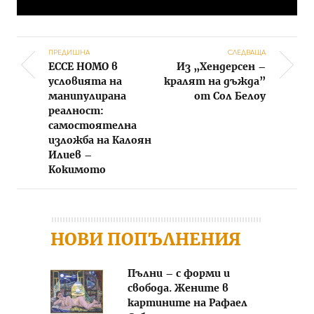
ПРЕДИШНА
СЛЕДВАЩА
ECCE HOMO в
Из „Хендерсен –
Post navigation
условията на
кралят на дъжда”
манипулирана
от Сол Белоу
реалност:
самостоятелна
изложба на Калоян
Илиев –
Кокимото
НОВИ ПОПЪЛНЕНИЯ
Пълни – с форми и
свобода. Жените в
картините на Рафаел