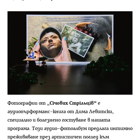
Фотографии от „
Січових Стрільців“
е
аудиопърформанс-книга от Дима Левитски,
специално и болезнено гостуване в нашата
програма. Този аудио-фотоалбум предлага интимно
преживяване през артистичен поглед към