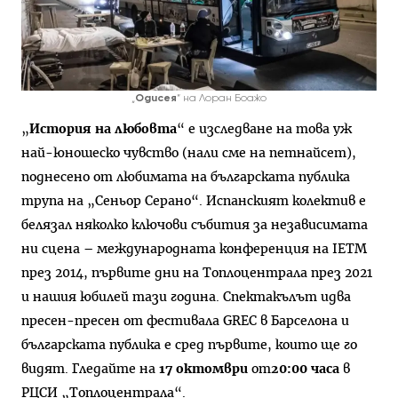
„
Одисея
“ на Лоран Боажо
„
История на любовта
“ е изследване на това уж
най-юношеско чувство (нали сме на петнайсет),
поднесено от любимата на българската публика
трупа на „Сеньор Серано“. Испанският колектив е
белязал няколко ключови събития за независимата
ни сцена – международната конференция на IETM
през 2014, първите дни на Топлоцентрала през 2021
и нашия юбилей тази година. Спектакълът идва
пресен-пресен от фестивала GREC в Барселона и
българската публика е сред първите, които ще го
видят. Гледайте на
17 октомври
от
20:00 часа
в
РЦСИ „Топлоцентрала“.