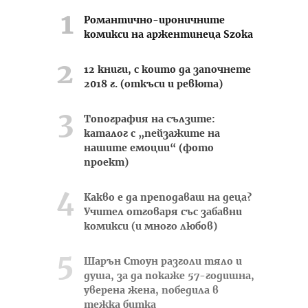
Романтично-ироничните
комикси на аржентинеца Szoka
12 книги, с които да започнете
2018 г. (откъси и ревюта)
Топография на сълзите:
каталог с „пейзажите на
нашите емоции“ (фото
проект)
Какво е да преподаваш на деца?
Учител отговаря със забавни
комикси (и много любов)
Шарън Стоун разголи тяло и
душа, за да покаже 57-годишна,
уверена жена, победила в
тежка битка