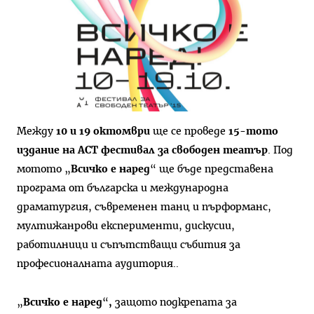
Между
10 и 19 октомври
ще се проведе
15-тото
издание на ACT фестивал за свободен театър
. Под
мотото „
Всичко е наред
“ ще бъде представена
програма от българска и международна
драматургия, съвременен танц и пърформанс,
мултижанрови експерименти, дискусии,
работилници и съпътстващи събития за
професионалната аудитория..
„
Всичко е наред
“
,
защото подкрепата за