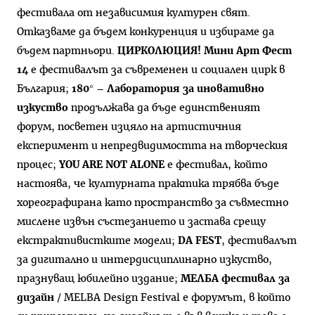
фестивала от независимия културен свят.
Отказваме да бъдем конкуренция и избираме да
бъдем партньори.
ЦИРКОЛЮЦИЯ! Мини Арт Фест
14
е фестивалът за съвременен и социален цирк в
България;
180° – Лаборатория за иновативно
изкуство
продължава да бъде единственият
форум, посветен изцяло на артистичния
експеримент и непредвидимостта на творческия
процес;
YOU ARE NOT ALONE
е фестивал, който
настоява, че културната практика трябва бъде
хореографирана като пространство за съвместно
мислене извън състезанието и застава срещу
екстрактивистките модели;
DA FEST
, фестивалът
за дигитално и интердисциплинарно изкуство,
празнуващ юбилейно издание;
МЕЛБА фестивал за
дизайн
/ MELBA Design Festival е форумът, в който