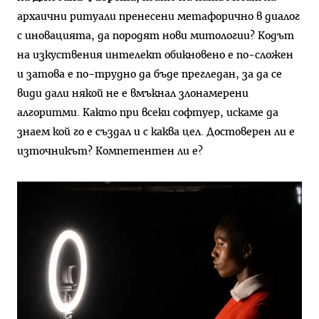
архаични ритуали пренесени метафорично в диалог
с иновацията, да породят нови митологии? Кодът
на изкуствения интелект обикновено е по-сложен
и затова е по-трудно да бъде прегледан, за да се
види дали някой не е вмъкнал злонамерени
алгоритми. Както при всеки софтуер, искаме да
знаем кой го е създал и с каква цел. Достоверен ли е
източникът? Компетентен ли е?