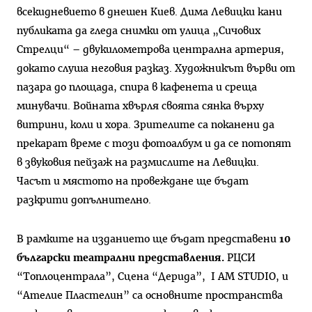
всекидневието в днешен Киев. Дима Левицки кани
публиката да гледа снимки от улица „Сичових
Стрелци“ – двукилометрова централна артерия,
докато слуша неговия разказ. Художникът върви от
пазара до площада, спира в кафенета и среща
минувачи. Войната хвърля своята сянка върху
витрини, коли и хора. Зрителите са поканени да
прекарат време с този фотоалбум и да се потопят
в звуковия пейзаж на размислите на Левицки.
Часът и мястото на провеждане ще бъдат
разкрити допълнително.
В рамките на изданието ще бъдат представени
10
български театрални представления.
РЦСИ
“Топлоцентрала”, Сцена “Дерида”, I AM STUDIO, и
“Ателие Пластелин” са основните пространства