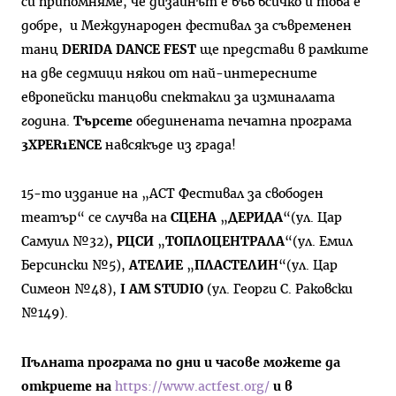
си припомняме, че дизайнът е във всичко и това е
добре, и Международен фестивал за съвременен
танц
DERIDA DANCE FEST
ще представи в рамките
на две седмици някои от най-интересните
европейски танцови спектакли за изминалата
година.
Търсете
обединената печатна програма
3XPER1ENCE
навсякъде из града!
15-то издание на „ACT Фестивал за свободен
театър“ се случва на
СЦЕНА
„
ДЕРИДА
“(ул. Цар
Самуил №32)
, РЦСИ
„
ТОПЛОЦЕНТРАЛА
“(ул. Емил
Берсински №5),
АТЕЛИЕ
„
ПЛАСТЕЛИН
“(ул. Цар
Симеон №48),
I AM STUDIO
(ул. Георги С. Раковски
№149).
Пълната програма по дни и часове можете да
откриете на
https://www.actfest.org/
и в