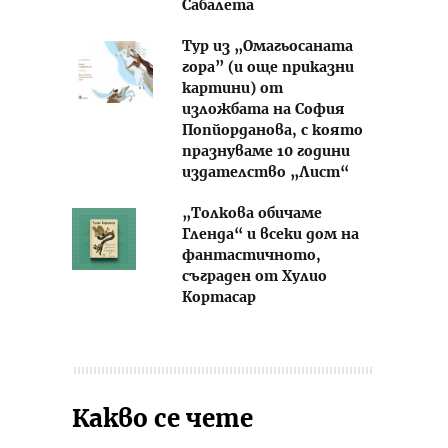
Сабалета
Тур из „Омагьосаната
гора” (и още приказни
картини) от
изложбата на София
Попйорданова, с която
празнуваме 10 години
издателство „Лист“
„Толкова обичаме
Гленда“ и всеки дом на
фантастичното,
съграден от Хулио
Кортасар
Какво се чете