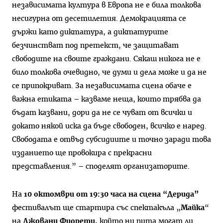
независимата култура в Европа не е била толкова
несигурна от десетилетия. Демокрацията се
държи като диктатура, а диктатурите
безчинстват под претекст, че защитават
свободите на своите граждани. Сякаш никога не е
било толкова очевидно, че думи и дела може и да не
се припокриват. За независимата сцена обаче е
важна етиката – казваме неща, които трябва да
бъдат казвани, дори да не се чуват от всички и
докато някой иска да бъде свободен, всичко е наред.
Свободата е отвъд субсидиите и точно заради това
изданието ще провокира с прекрасни
представления.” – споделят организаторите.
На
10 октомври от 19:30 часа на сцена
“Дерида”
фестивалът ще стартира със спектакъла „
Майка
“
на
Джовани Фиорети,
който ни пита могат ли