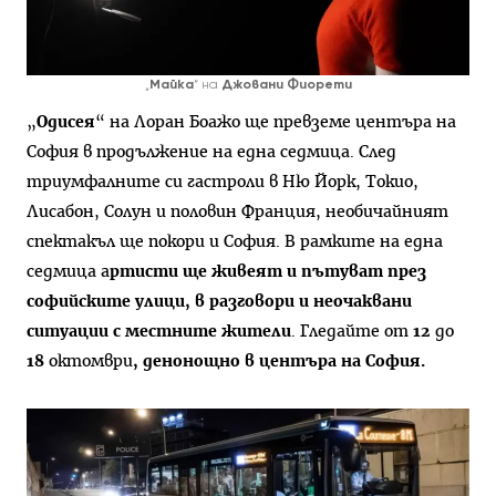
„
Майка
“ на
Джовани Фиорети
„
Одисе
я
“ на Лоран Боажо ще превземе центъра на
София в продължение на една седмица. След
триумфалните си гастроли в Ню Йорк, Токио,
Лисабон, Солун и половин Франция, необичайният
спектакъл ще покори и София. В рамките на една
седмица а
ртисти ще живеят и пътуват през
софийските улици, в разговори и неочаквани
ситуации с местните жители
. Гледайте от
12
до
18
октомври
, денонощно в центъра на София.