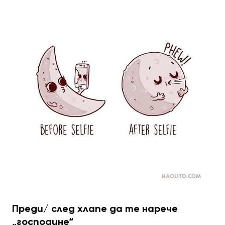
Преди/ след хлапе да те нарече
„господине“