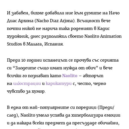
И забавен, бихме добавили ние към думите на Начо
Диас Архона (Nacho Díaz Arjona). Всъщност вече
почти никой не нарича така роденият в Кадис
художник, днес разположил своето Naolito Animation
Studios в Малага, Испания.
Преди 10 години испанецът се прочува със серията
си “Злодеите също имат нужда от обич” и вече
всички го познават като
Naolito
– авторът
на
илюстрации
и
карикатури
с, често, черно
чувство за хумор.
В една от най-популярните си поредици (Преди/
след), Naolito умело успява да хиперболизира емоции
и да накара всеки предмет да пресъздаде обичайни,