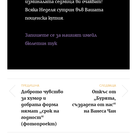
изминалата седмица ви очакват!
Всяка Неделя сутрин във Вашата
пощенска кутия.
Запишете се за нашият имейл
бюлетин тук
ПРЕДИШНА
СЛЕДВАЩА
Доброто чувство
Откъс от
Post navigation
за хумор и
„Бурята,
добрата форма
създадена от нас“
нямат „срок на
на Ванеса Чан
годност“
(фотопроект)