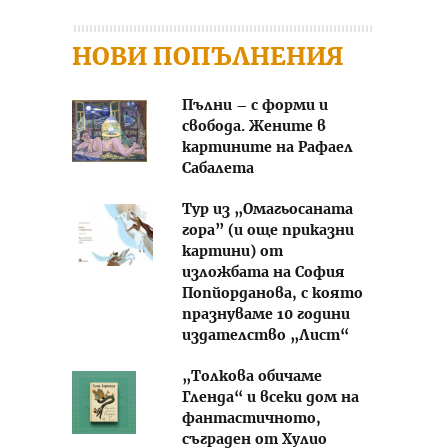
НОВИ ПОПЪЛНЕНИЯ
Пълни – с форми и
свобода. Жените в
картините на Рафаел
Сабалета
Тур из „Омагьосаната
гора” (и още приказни
картини) от
изложбата на София
Попйорданова, с която
празнуваме 10 години
издателство „Лист“
„Толкова обичаме
Гленда“ и всеки дом на
фантастичното,
съграден от Хулио