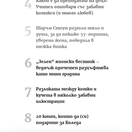
Какво е да преподаваш на деца?
Учител отговаря със забавни
комикси (и много любов)
Шарън Стоун разголи тяло и
душа, за да покаже 57-годишна,
уверена жена, победила в
тежка битка
„Зелен“ японски вестник –
веднъж прочетен разцъфтява
като мини градина
Разликата между котки и
кучета в няколко забавни
илюстрации
20 книги, които да (си)
подарите за Коледа