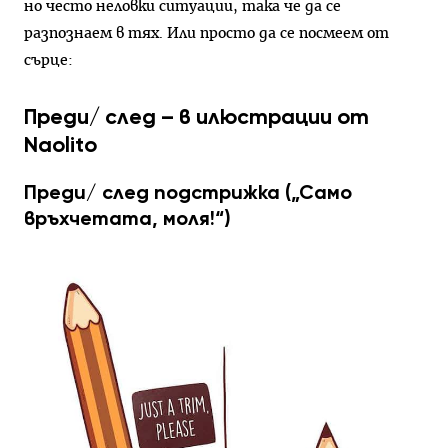
но често неловки ситуации, така че да се
разпознаем в тях. Или просто да се посмеем от
сърце:
Преди/ след – в илюстрации от
Naolito
Преди/ след подстрижка („Само
връхчетата, моля!“)