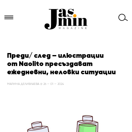
Търси
за:
Преди/ след – илюстрации
от Naolito пресъздават
ежедневни, неловки ситуации
МАРИНА ДЕЛИВЛАЕВА @ 26 — 01 — 2024