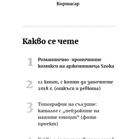
Кортасар
Какво се чете
Романтично-ироничните
комикси на аржентинеца Szoka
12 книги, с които да започнете
2018 г. (откъси и ревюта)
Топография на сълзите:
каталог с „пейзажите на
нашите емоции“ (фото
проект)