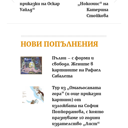
приказки на Оскар
„Нокомис“ на
Уайлд“
Катерина
Стойкова
НОВИ ПОПЪЛНЕНИЯ
Пълни – с форми и
свобода. Жените в
картините на Рафаел
Сабалета
Тур из „Омагьосаната
гора” (и още приказни
картини) от
изложбата на София
Попйорданова, с която
празнуваме 10 години
издателство „Лист“