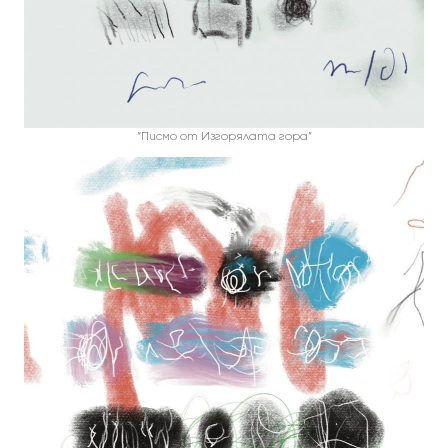
“Писмо от Изгорялата гора”