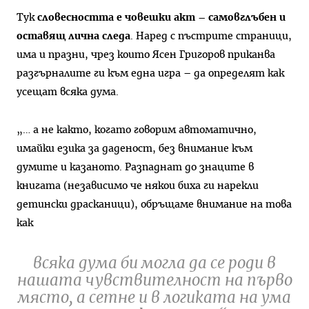
Тук
словесността е човешки акт – самовглъбен и
оставящ лична следа
. Наред с пъстрите страници,
има и празни, чрез които Ясен Григоров приканва
разгърналите ги към една игра – да определят как
усещат всяка дума.
„… а не както, когато говорим автоматично,
имайки езика за даденост, без внимание към
думите и казаното. Разпаднат до знаците в
книгата (независимо че някои биха ги нарекли
детински драсканици), обръщаме внимание на това
как
всяка дума би могла да се роди в
нашата чувствителност на първо
място, а сетне и в логиката на ума