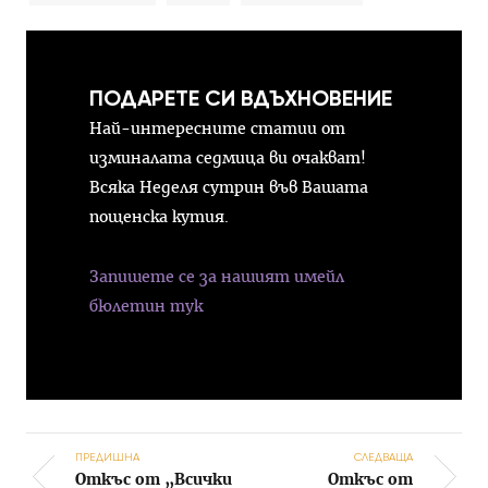
ПОДАРЕТЕ СИ ВДЪХНОВЕНИЕ
Най-интересните статии от
изминалата седмица ви очакват!
Всяка Неделя сутрин във Вашата
пощенска кутия.
Запишете се за нашият имейл
бюлетин тук
ПРЕДИШНА
СЛЕДВАЩА
Откъс от „Всички
Откъс от
Post navigation