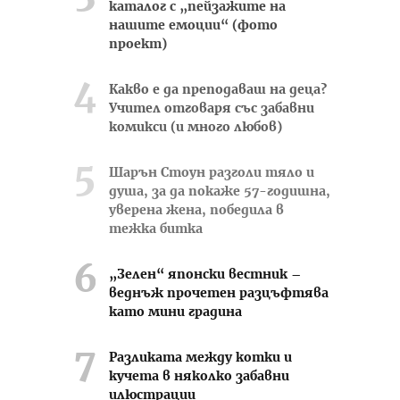
каталог с „пейзажите на
нашите емоции“ (фото
проект)
Какво е да преподаваш на деца?
Учител отговаря със забавни
комикси (и много любов)
Шарън Стоун разголи тяло и
душа, за да покаже 57-годишна,
уверена жена, победила в
тежка битка
„Зелен“ японски вестник –
веднъж прочетен разцъфтява
като мини градина
Разликата между котки и
кучета в няколко забавни
илюстрации