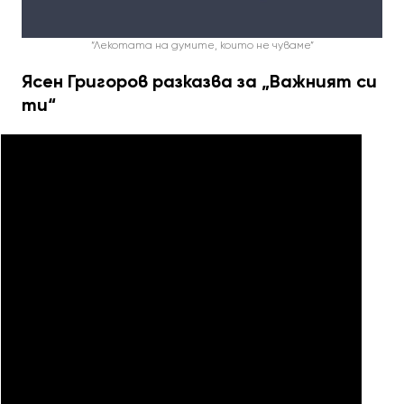
“Лекотата на думите, които не чуваме”
Ясен Григоров разказва за „Важният си
ти“