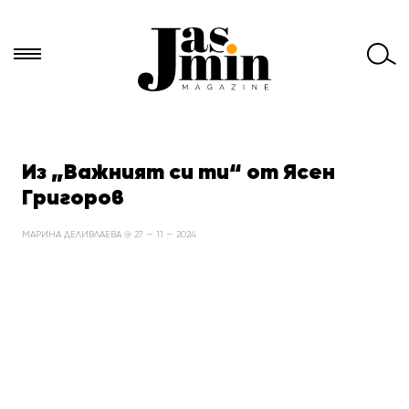
Търси
за:
Из „Важният си ти“ от Ясен
Григоров
МАРИНА ДЕЛИВЛАЕВА @ 27 — 11 — 2024