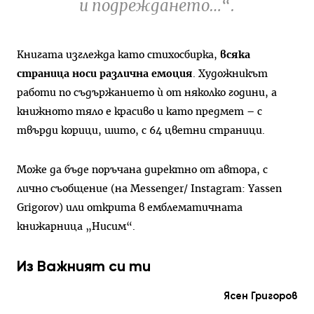
и подреждането…“.
Книгата изглежда като стихосбирка,
всяка
страница носи различна емоция
. Художникът
работи по съдържанието ѝ от няколко години, а
книжното тяло е красиво и като предмет – с
твърди корици, шито, с 64 цветни страници.
Може да бъде поръчана директно от автора, с
лично съобщение (на Messenger/ Instagram: Yassen
Grigorov) или открита в емблематичната
книжарница „Нисим“.
Из Важният си ти
Ясен Григоров