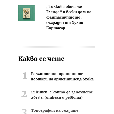
„Толкова обичаме
Гленда“ и всеки дом на
фантастичното,
съграден от Хулио
Кортасар
Какво се чете
Романтично-ироничните
комикси на аржентинеца Szoka
12 книги, с които да започнете
2018 г. (откъси и ревюта)
Топография на сълзите: