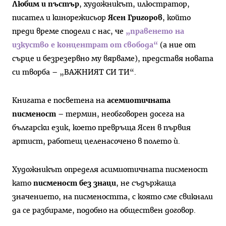
Любим и пъстър
, художникът, илюстратор,
писател и кинорежисьор
Ясен Григоров
, който
преди време сподели с нас, че
„правенето на
изкуство е концентрат от свобода“
(а ние от
сърце и безрезервно му вярваме), представя новата
си творба – „ВАЖНИЯТ СИ ТИ“.
Книгата е посветена на
асемиотичната
писменост
– термин, необговорен досега на
български език, което превръща Ясен в първия
артист, работещ целенасочено в полето ѝ.
Художникът определя асимиотичната писменост
като
писменост без знаци
, не съдържаща
значението, на писмеността, с която сме свикнали
да се разбираме, подобно на обществен договор.