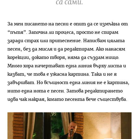
са сами.
За мен писането на песни е опит да се измъкна от
“пътя”. Започна ли процеса, просто не спирам
заради страх или притеснение. Написвам цялата
песен, без да мисля и да редактирам. Ако нанасям
корекции, докато творя, няма да създам нищо.
Много хора начертават една линия върху листа и
казват, че това е ужасна картина. Така и не я
завършват. Но всъщност една линия не е картина,
нито една нота е песен. Затова редактирането
идва чак накрая, когато песента вече съществува.