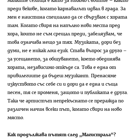
малките селища е като за голямо събитие – както
преди векове, когато карнавалът идвал в града. За
мен е наистина специално да се свързвам с хората
там. Когато свиря на напълно нови места пред
хора, които не съм срещал преди, забелязвам, че
това означава нещо за тях. Музиката, дори без
думи, не е никак лош език. Става въпрос за друго –
за усещането, за общуването, което обединява
хората, независимо откъде са. Това е една от
привилегиите да бъдеш музикант. Пренасяме
изкуството със себе си и дори да е една и съща
песен, тя се променя, защото и публиката е друга.
Така че артистът непрекъснато се преражда по
различен начин всеки път, когато свири на ново
място.
Как продължава пътят след „Магистрала“?