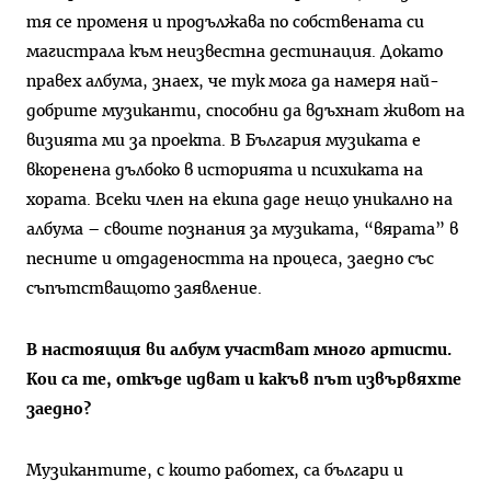
тя се променя и продължава по собствената си
магистрала към неизвестна дестинация. Докато
правех албума, знаех, че тук мога да намеря най-
добрите музиканти, способни да вдъхнат живот на
визията ми за проекта. В България музиката е
вкоренена дълбоко в историята и психиката на
хората. Всеки член на екипа даде нещо уникално на
албума – своите познания за музиката, “вярата” в
песните и отдадеността на процеса, заедно със
съпътстващото заявление.
В настоящия ви албум участват много артисти.
Кои са те, откъде идват и какъв път извървяхте
заедно?
Музикантите, с които работех, са българи и