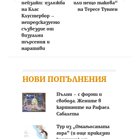
пейзажи: изложба
или нещо такова“
на Клас
на Тересе Тунген
Клустербор –
непредсказуемо
съзвездие от
визуални
търсения и
наративи
НОВИ ПОПЪЛНЕНИЯ
Пълни – с форми и
свобода. Жените в
картините на Рафаел
Сабалета
Тур из „Омагьосаната
гора” (и още приказни