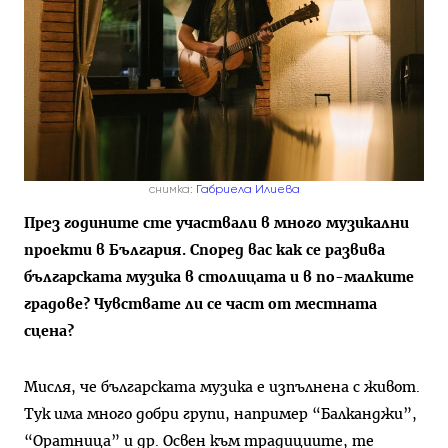
снимка:
Габриела Илиева
През годините сте участвали в много музикални
проекти в България. Според вас как се развива
българската музика в столицата и в по-малките
градове? Чувствате ли се част от местната
сцена?
Мисля, че българската музика е изпълнена с живот.
Тук има много добри групи, например “Балканджи”,
“Оратница” и др. Освен към традициите, те