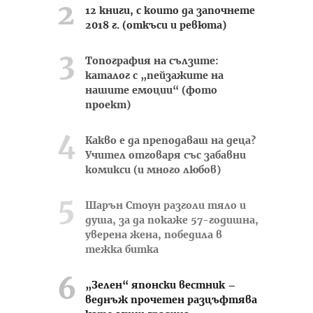
12 книги, с които да започнете
2018 г. (откъси и ревюта)
Топография на сълзите:
каталог с „пейзажите на
нашите емоции“ (фото
проект)
Какво е да преподаваш на деца?
Учител отговаря със забавни
комикси (и много любов)
Шарън Стоун разголи тяло и
душа, за да покаже 57-годишна,
уверена жена, победила в
тежка битка
„Зелен“ японски вестник –
веднъж прочетен разцъфтява