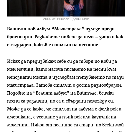
снимка: Николай Дойчинов
Вашият нов албум “Магистрала” излезе преди
броени дни. Разкажете повече за него – защо и как
е създаден, какъв е стилът на песните.
Исках да предизвикам себе си да творя по нови за
мен начини, като насоча писането на песни към
непознати места и изследвам пътуването по тази
магистрала. Затова стилът е доста разнообразен.
Подобно на “Белият албум” на Бийтълс, всички
песни са различни, но са и свързани помежду си.
Може да се каже, че стилът на албума е фолк рок и
американа, с усещане за пънк рок или каупънк на
моменти. Някои от песните са стари, но всеки мой