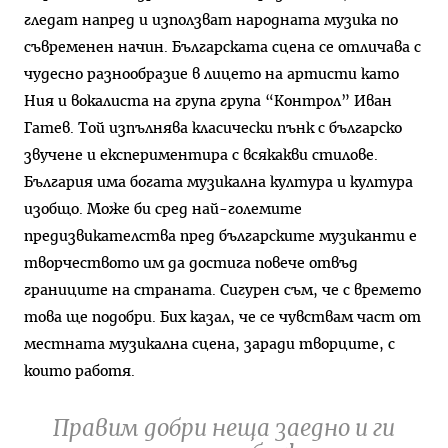
гледат напред и използват народната музика по
съвременен начин. Българската сцена се отличава с
чудесно разнообразие в лицето на артисти като
Ния и вокалиста на група група “Контрол” Иван
Гатев. Той изпълнява класически пънк с българско
звучене и експериментира с всякакви стилове.
България има богата музикална култура и култура
изобщо. Може би сред най-големите
предизвикателства пред българските музиканти е
творчеството им да достига повече отвъд
границите на страната. Сигурен съм, че с времето
това ще подобри. Бих казал, че се чувствам част от
местната музикална сцена, заради творците, с
които работя.
Правим добри неща заедно и ги