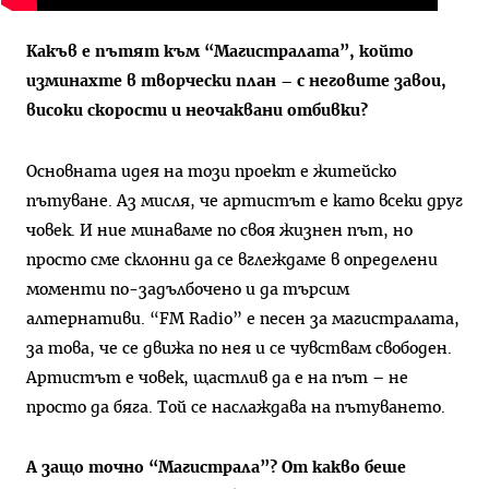
Какъв е пътят към “Магистралата”, който
изминахте в творчески план – с неговите завои,
високи скорости и неочаквани отбивки?
Основната идея на този проект е житейско
пътуване. Аз мисля, че артистът е като всеки друг
човек. И ние минаваме по своя жизнен път, но
просто сме склонни да се вглеждаме в определени
моменти по-задълбочено и да търсим
алтернативи. “FM Radio” е песен за магистралата,
за това, че се движа по нея и се чувствам свободен.
Артистът е човек, щастлив да е на път – не
просто да бяга. Той се наслаждава на пътуването.
А защо точно “Магистрала”? От какво беше