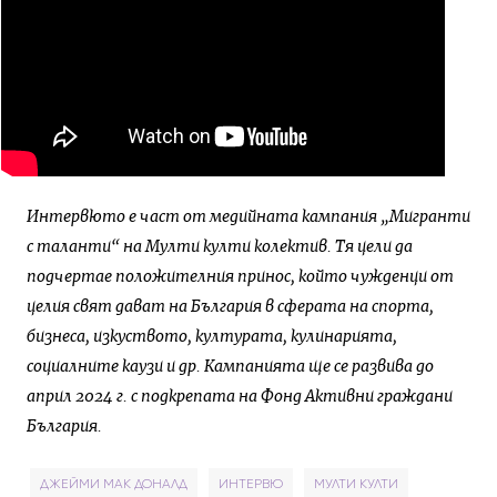
Интервюто е част от медийната кампания „Мигранти
с таланти“ на Мулти култи колектив. Тя цели да
подчертае положителния принос, който чужденци от
целия свят дават на България в сферата на спорта,
бизнеса, изкуството, културата, кулинарията,
социалните каузи и др. Кампанията ще се развива до
април 2024 г. с подкрепата на Фонд Активни граждани
България.
ДЖЕЙМИ МАК ДОНАЛД
ИНТЕРВЮ
МУЛТИ КУЛТИ