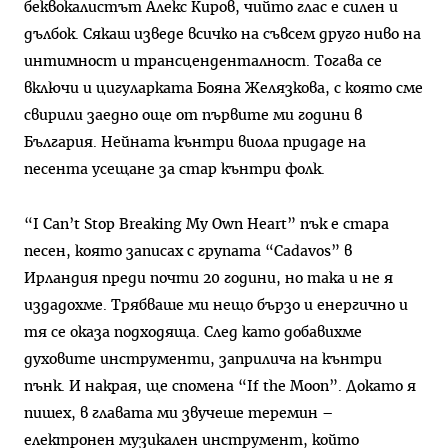
беквокалистът Алекс Киров, чийто глас е силен и
дълбок. Сякаш изведе всичко на съвсем друго ниво на
интимност и трансценденталност. Тогава се
включи и цигуларката Бояна Желязкова, с която сме
свирили заедно още от първите ми години в
България. Нейната кънтри виола придаде на
песента усещане за стар кънтри фолк.
“I Can’t Stop Breaking My Own Heart” пък е стара
песен, която записах с групата “Cadavos” в
Ирландия преди почти 20 години, но така и не я
издадохме. Трябваше ми нещо бързо и енергично и
тя се оказа подходяща. След като добавихме
духовите инструменти, заприлича на кънтри
пънк. И накрая, ще спомена “If the Moon”. Докато я
пишех, в главата ми звучеше теремин –
електронен музикален инструмент, който