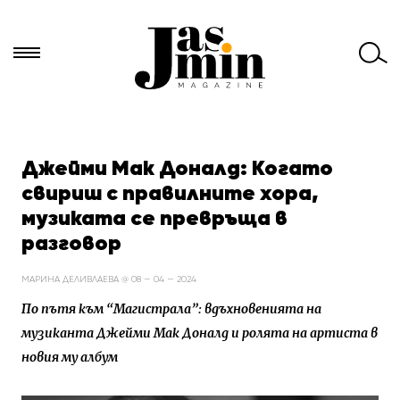
Търси
за:
Джейми Мак Доналд: Когато
свириш с правилните хора,
музиката се превръща в
разговор
МАРИНА ДЕЛИВЛАЕВА @ 08 — 04 — 2024
По пътя към “Магистрала”: вдъхновенията на
музиканта Джейми Мак Доналд и ролята на артиста в
новия му албум