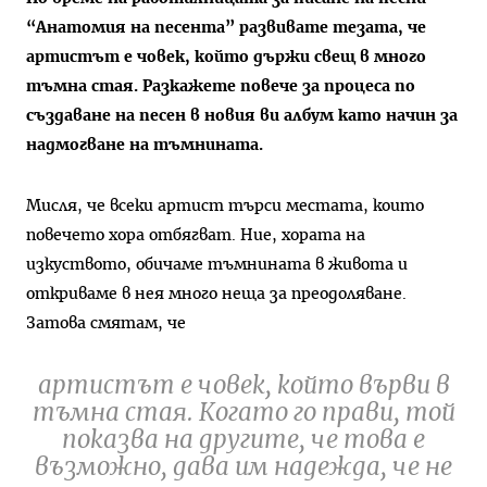
“Анатомия на песента” развивате тезата, че
артистът е човек, който държи свещ в много
тъмна стая. Разкажете повече за процеса по
създаване на песен в новия ви албум като начин за
надмогване на тъмнината.
Мисля, че всеки артист търси местата, които
повечето хора отбягват. Ние, хората на
изкуството, обичаме тъмнината в живота и
откриваме в нея много неща за преодоляване.
Затова смятам, че
артистът е човек, който върви в
тъмна стая. Когато го прави, той
показва на другите, че това е
възможно, дава им надежда, че не