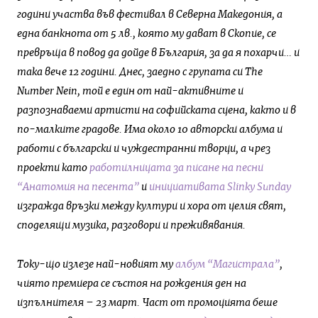
години участва във фестивал в Северна Македония, а
една банкнота от 5 лв., която му дават в Скопие, се
превръща в повод да дойде в България, за да я похарчи… и
така вече 12 години. Днес, заедно с групата си The
Number Nein, той е един от най-активните и
разпознаваеми артисти на софийската сцена, както и в
по-малките градове. Има около 10 авторски албума и
работи с български и чуждестранни творци, а чрез
проекти като
работилницата за писане на песни
“Анатомия на песента”
и
инициативата Slinky Sunday
изгражда връзки между култури и хора от целия свят,
споделящи музика, разговори и преживявания.
Току-що излезе най-новият му
албум “Магистрала”
,
чиято премиера се състоя на рождения ден на
изпълнителя – 23 март.
Част от промоцията беше