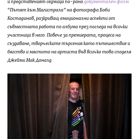
и представеният седмица по-рано
документален филм
“Пътят към Магистрала” на фотографа Боби
Костадинов, разкриващ емоционални аспекти от
съвместната работа по албума през погледа на всички
участници в него. Повече за премиерата, процеса на
създаване, творческите търсения като пътешествие и
бягство и мястото на артиста във всичко това споделя
Джейми Мак Доналд.