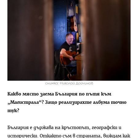
снимка: Николай Дойчинов
Какво място заема България по пътя към
„Магистрала“? Защо реализирахте албума точно
тук?
България е държава на кръстопът, географски и
исторически. Откакто съм в страната, виждам как