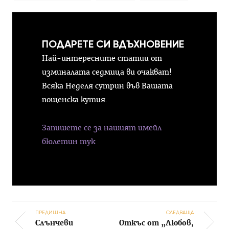
ПОДАРЕТЕ СИ ВДЪХНОВЕНИЕ
Най-интересните статии от
изминалата седмица ви очакват!
Всяка Неделя сутрин във Вашата
пощенска кутия.
Запишете се за нашият имейл
бюлетин тук
ПРЕДИШНА
СЛЕДВАЩА
Слънчеви
Откъс от „Любов,
Post navigation