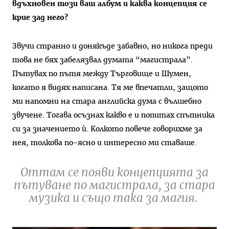
вдъхновен този ваш албум и каква концепция се
крие зад него?
Звучи странно и донякъде забавно, но никога преди
това не бях забелязвал думата “магистрала”.
Пътувах по пътя между Търговище и Шумен,
когато я видях написана. Тя ме впечатли, защото
ми напомни на стара английска дума с вълшебно
звучене. Тогава осъзнах какво е и попитах спътника
си за значението ѝ. Колкото повече говорихме за
нея, толкова по-ясно и интересно ми ставаше.
Оттам се появи концепцията за
пътуване по магистрала, за стара
музика и също така за магия.