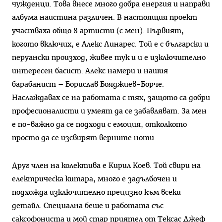
чужденци. Това внесе много добра енергия и направи
албума наистина различен. В настоящия проект
участваха общо 8 артисти (с мен). Първият,
когото включих, е Алекс Линарес. Той е с български и
перуански произход, живее тук и и е изключително
интересен басист. Алекс намери и нашия
барабанист – Борислав Бояджиев-Борче.
Наслаждавах се на работата с тях, защото са добри
професионалисти и умеят да се забавляват. За мен
е по-важно да се подходи с емоция, отколкото
просто да се изсвирят верните ноти.
Друг член на колектива е Кирил Коев. Той свири на
електрическа китара, много е задълбочен и
подхожда изключително прецизно към всеки
детайл. Специална беше и работата със
саксофониста и мой стар приятел от Тексас Джеф