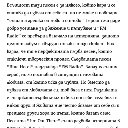
Всъщност тази песен е за някого, който кара и се
опитва да избяга от себе си, но не може и повтаря
“същата грешка отново и отново”. Героят ми даде
добро усещане за движение и пътуване и “FM
Radio” се превърна в начало на историята, защото
целият албум е свързан някак с този сюжет. Бих
казал, че тя е перфектната първа песен, която
отключи творческия процес. Следващата песен
“Blue Hotel” надгражда “FM Radio”. Запазих същия
герой, но го поставих в ситуация с неговата
любима, от която иска да избяга. Но вместо да
избяга от любимата си, той бяга с нея. Разликата
е, че докато първоначално бяга от себе, сега бяга с
някой друг. В живота ние често бягаме от себе си и
срещаме други хора по пътя, които бягат с нас.
Песента “I’m Out There” също развива историята в