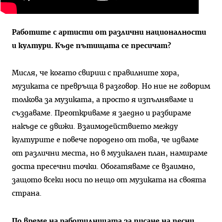
Работите с артисти от различни националности
и култури. Къде пътищата се пресичат?
Мисля, че когато свириш с правилните хора,
музиката се превръща в разговор. Но ние не говорим
толкова за музиката, а просто я изпълняваме и
създаваме. Преоткриваме я заедно и разбираме
накъде се движи. Взаимодействието между
културите е повече породено от това, че идваме
от различни места, но в музикален план, намираме
доста пресечни точки. Обогатяваме се взаимно,
защото всеки носи по нещо от музиката на своята
страна.
По време на работилницата за писане на песни