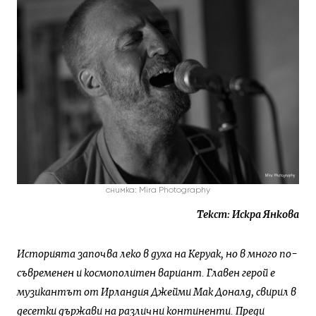
снимка: Мira Рhotography
Текст: Искра Янкова
Историята започва леко в духа на Керуак, но в много по-
съвременен и космополитен вариант. Главен герой е
музикантът от Ирландия Джейми Мак Доналд, свирил в
десетки държави на различни континенти. Преди