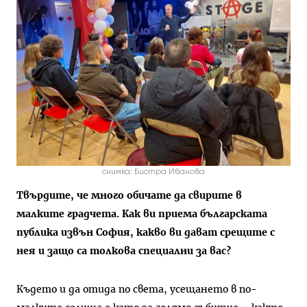
снимка: Бистра Иванова
Твърдите, че много обичате да свирите в
малките градчета. Как ви приема българската
публика извън София, какво ви дават срещите с
нея и защо са толкова специални за вас?
Където и да отида по света, усещането в по-