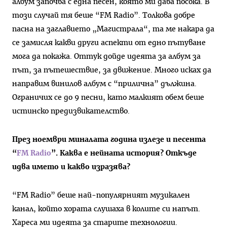
албум започва с една песен, която ми дава посока. В
този случай тя беше “FM Radio”. Толкова добре
пасна на заглавието „Магистрала“, та ме накара да
се замисля какви други аспекти от едно пътуване
мога да покажа. Оттук дойде идеята за албум за
път, за пътешествие, за движение. Много исках да
направим винилов албум с “прилична” дължина.
Ограничих се до 9 песни, като малкият обем беше
истинско предизвикателство.
През ноември миналата година излезе и песента
“
FM Radio
”. Каква е нейната история? Откъде
идва името и какво изразява?
“FM Radio” беше най-популярният музикален
канал, който хората слушаха в колите си напът.
Хареса ми идеята за старите технологии.