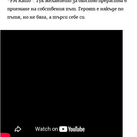
“FM Radio”. Тук желанието за бягство прераства в
приемане на собствения път. Героят е някъде по
пътя, но не бяга, а търси себе си.