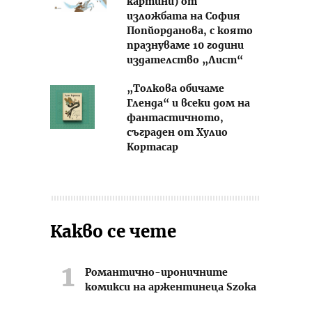
картини) от
изложбата на София
Попйорданова, с която
празнуваме 10 години
издателство „Лист“
„Толкова обичаме
Гленда“ и всеки дом на
фантастичното,
съграден от Хулио
Кортасар
Какво се чете
Романтично-ироничните
комикси на аржентинеца Szoka