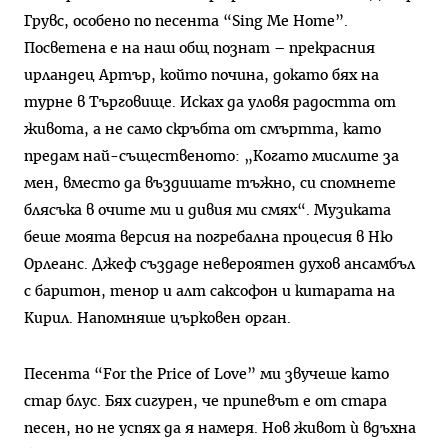
Грувс, особено по песента “Sing Me Home”.
Посветена е на наш общ познат – прекрасния
ирландец Артър, който почина, докато бях на
турне в Търговище. Исках да уловя радостта от
живота, а не само скръбта от смъртта, като
предам най-същественото: „Когато мислите за
мен, вместо да въздишате тъжно, си спомнете
блясъка в очите ми и дивия ми смях“. Музиката
беше моята версия на погребална процесия в Ню
Орлеанс. Джеф създаде невероятен духов ансамбъл
с баритон, тенор и алт саксофон и китарата на
Кирил. Напомняше църковен орган.
Песента “For the Price of Love” ми звучеше като
стар блус. Бях сигурен, че припевът е от стара
песен, но не успях да я намеря. Нов живот ѝ вдъхна