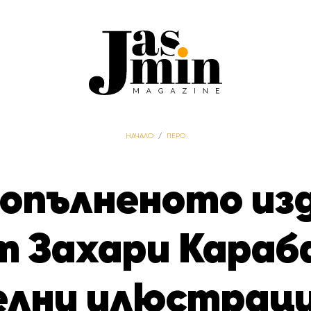
НАЧАЛО
/
ПЕРО
опълненото изд
 Захари Караб
елни илюстрац