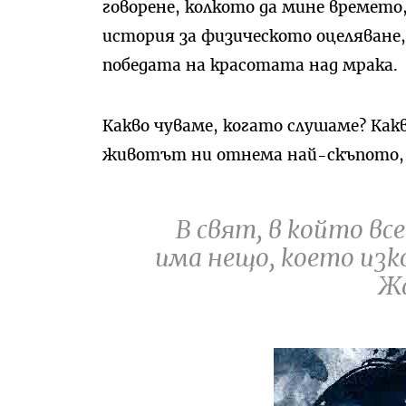
говорене, колкото да мине времето
история за физическото оцеляване,
победата на красотата над мрака.
Какво чуваме, когато слушаме? Как
животът ни отнема най-скъпото, з
В свят, в който все
има нещо, което изко
Ж