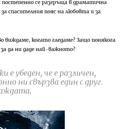
, постепенно се разгръща в драматична
 за спасителния пояс на любовта и за
во виждаме, когато гледаме? Защо понякога
а да ни даде най-важното?
ки е убеден, че е различен,
нно ни свързва един с друг.
аждата
.