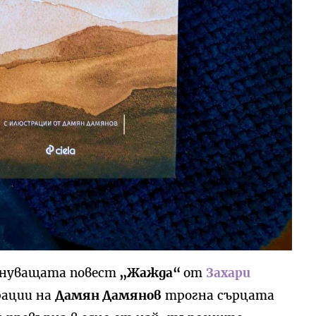
ълнуващата повест
„Жажда“
от
Захари
рации на
Дамян Дамянов
трогна сърцата