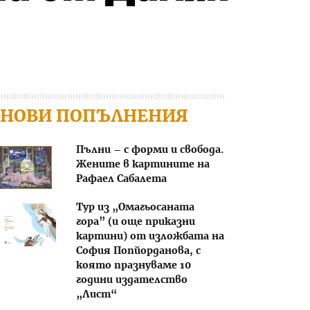
НОВИ ПОПЪЛНЕНИЯ
Пълни – с форми и свобода.
Жените в картините на
Рафаел Сабалета
Тур из „Омагьосаната
гора” (и още приказни
картини) от изложбата на
София Попйорданова, с
която празнуваме 10
години издателство
„Лист“