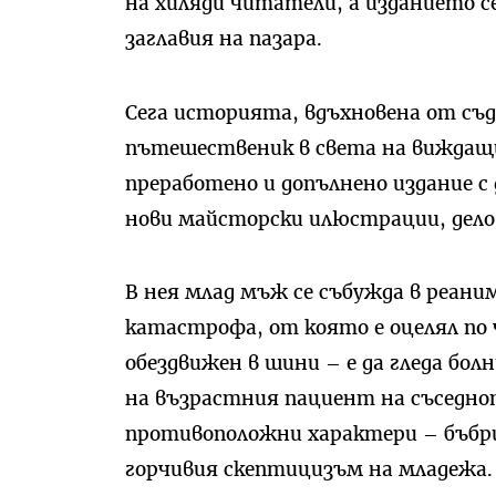
на хиляди читатели, а изданието с
заглавия на пазара.
Сега историята, вдъхновена от съ
пътешественик в света на виждащи
преработено и допълнено издание с
нови майсторски илюстрации, дело
В нея млад мъж се събужда в реан
катастрофа, от която е оцелял по 
обездвижен в шини – е да гледа бол
на възрастния пациент на съседнот
противоположни характери – бъбри
горчивия скептицизъм на младежа. 