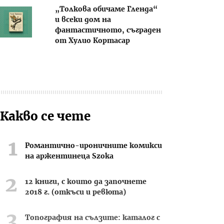
„Толкова обичаме Гленда“
и всеки дом на
фантастичното, съграден
от Хулио Кортасар
Какво се чете
Романтично-ироничните комикси
на аржентинеца Szoka
12 книги, с които да започнете
2018 г. (откъси и ревюта)
Топография на сълзите: каталог с