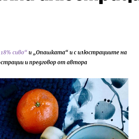
„18% сиво“
и „Опашката“ и с илюстрациите на
юстрации и предговор от автора