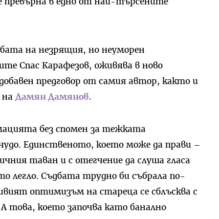
е превърна в едно от най-търсените
дбата на незрящия, но неуморен
те Спас Карафезов, оживява в ново
 добавен предговор от самия автор, както и
 на
Дамян Дамянов
.
имацията без спомен за тежката
чудо. Единственото, което може да прави –
ничния таван и с отегчение да слуша гласа
о легло. Съдбата трудно би събрала по-
вият оптимизъм на стареца се сблъсква с
A това, което започва като банално