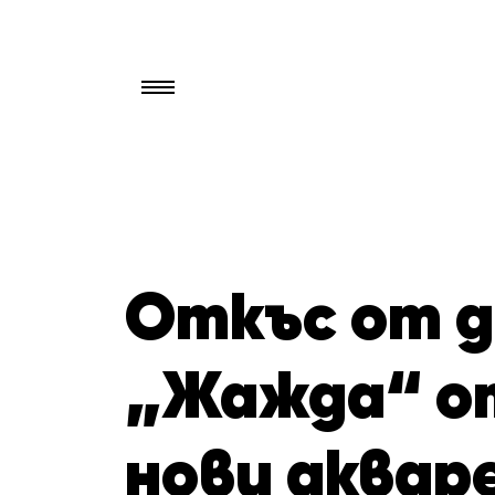
Търси
за:
Откъс от д
„Жажда“ от
нови аквар