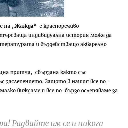
е на
„Жажда“
е красноречиво
азтърсваща индивидуална история може да
литературата и въздействащо акварелно
ящна притча, свързана както със
ъс заслепението. Защото в нашия все по-
малко виждаме и все по-бързо ослепяваме за
ра! Радвайте им се и никога