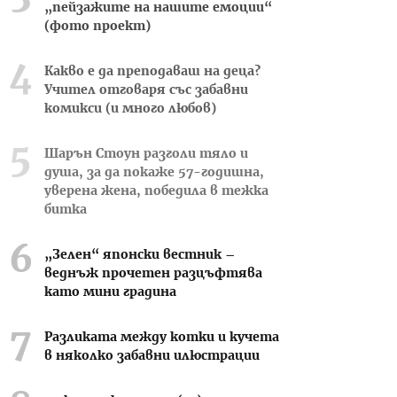
„пейзажите на нашите емоции“
(фото проект)
Какво е да преподаваш на деца?
Учител отговаря със забавни
комикси (и много любов)
Шарън Стоун разголи тяло и
душа, за да покаже 57-годишна,
уверена жена, победила в тежка
битка
„Зелен“ японски вестник –
веднъж прочетен разцъфтява
като мини градина
Разликата между котки и кучета
в няколко забавни илюстрации