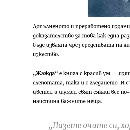
Допълненото и преработено издани
доказателство за това как една р
бъде изваяна чрез средствата на 
изкуство.
„Жажда“
е книга с красив ум – из
слепотата, така и с гледането. И с
цветен и шумен свят сякаш все по-
наистина важните неща.
„Пазете очите си, хо