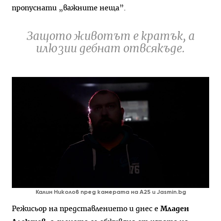
пропуснати „важните неща”.
Защото животът е кратък, а
илюзии дебнат отвсякъде.
Калин Николов пред камерата на A25 и Jasmin.bg
Режисьор на представлението и днес е
Младен