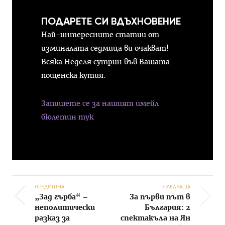
ПОДАРЕТЕ СИ ВДЪХНОВЕНИЕ
Най-интересните статии от
изминалата седмица ви очакват!
Всяка Неделя сутрин във Вашата
пощенска кутия.
Запишете се за нашият имейл
бюлетин тук
ПРЕДИШНА
СЛЕДВАЩА
„Зад гърба“ –
За първи път в
Post navigation
неполитически
България: 2
разказ за
спектакъла на Ян