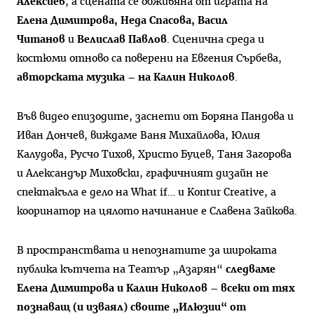
Алексиев
, а сцената се обживяна от играта на
Елена Димитрова, Неда Спасова, Васил
Читанов
и
Велислав Павлов
. Сценична среда и
костюми отново са поверени на Евгения Сърбева,
авторската музика – на Калин Николов
.
Във видео епизодите, заснети от Боряна Пандова и
Иван Дончев, виждаме Ваня Михайлова, Юлия
Калудова, Русчо Тихов, Христо Буцев, Таня Загорова
и Александър Миховски, графичният дизайн не
спектакъла е дело на What if… и Kontur Creative, а
кооринатор на цялото начинание е Славена Зайкова.
В пространствата и непознатите за широката
публика кътчета на Театър „Азарян“
следваме
Елена Димитрова и Калин Николов – всеки от тях
познаващ (и изваял) своите „Илюзии“ от