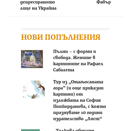
депресираното
Фабър
лице на Украйна
НОВИ ПОПЪЛНЕНИЯ
Пълни – с форми и
свобода. Жените в
картините на Рафаел
Сабалета
Тур из „Омагьосаната
гора” (и още приказни
картини) от
изложбата на София
Попйорданова, с която
празнуваме 10 години
издателство „Лист“