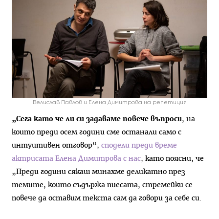
Велислав Павлов и Елена Димитрова на репетиция
„Сега като че ли си задаваме повече въпроси
, на
които преди осем години сме останали само с
интуитивен отговор“,
сподели преди време
актрисата Елена Димитрова с нас
, като поясни, че
„Преди години сякаш минахме деликатно през
темите, които съдържа пиесата, стремейки се
повече да оставим текста сам да говори за себе си.