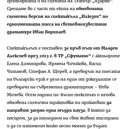
гримьорната и на сцената на Театър „Азарян“.
Срещаме ви с част от екипа на
обновената
сценична версия на спектакъла „Илюзии“ по
едноименната пиеса на световноизвестния
драматург Иван Вирипаев
.
Спектакълът е поставен
за пръв път от Младен
Алексиев през 2013 г. в ТР „Сфумато“
с актьорите
Елена Димитрова, Ирмена Чичикова, Васил
Читанов, Стефан А. Щерев, а преводът на пиесата
на български език е дело на един от доказалите се
преводачи на съвременна драматургия – Нева
Мичева. Осем години по-късно текстът и негова
обновена сценична трактовка ни приканват
да
направим заедно една мъдра пауза
, в която да
поспрем, за да погледнем на своя живот отстрани
и да си напомним колко лесно могат да бъдат