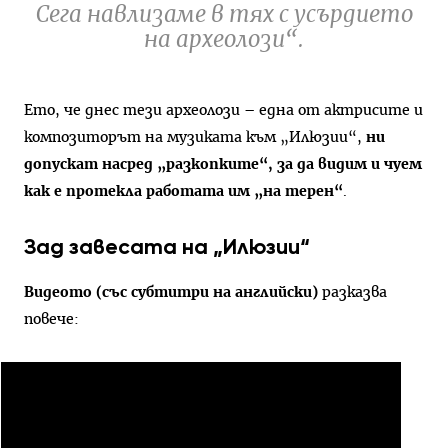
Сега навлизаме в тях с усърдието
на археолози“.
Ето, че днес тези археолози – една от актрисите и
композиторът на музиката към „Илюзии“,
ни
допускат насред „разкопките“, за да видим и чуем
как е протекла работата им „на терен“
.
Зад завесата на „Илюзии“
Видеото (със субтитри на английски)
разказва
повече: