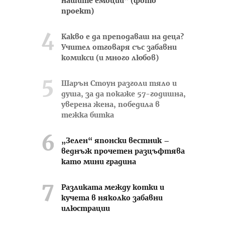
нашите емоции“ (фото
проект)
Какво е да преподаваш на деца?
Учител отговаря със забавни
комикси (и много любов)
Шарън Стоун разголи тяло и
душа, за да покаже 57-годишна,
уверена жена, победила в
тежка битка
„Зелен“ японски вестник –
веднъж прочетен разцъфтява
като мини градина
Разликата между котки и
кучета в няколко забавни
илюстрации