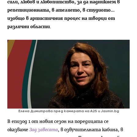
сили, любов и любопитство, за да
надникнем в
репетиционната, в ателието, в студиото…
изобщо в артистичния процес на творци от
различни области
.
Елена Димитрова пред камерата на A25 и Jasmin.bg
В епизод 1 от новия сезон на поредицата се
оказваме
Зад завесата
, в озвучителната кабина, в