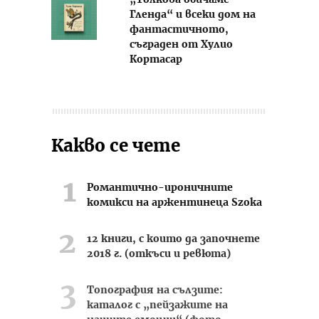
„Толкова обичаме
Гленда“ и всеки дом на
фантастичното,
съграден от Хулио
Кортасар
Какво се чете
Романтично-ироничните
комикси на аржентинеца Szoka
12 книги, с които да започнете
2018 г. (откъси и ревюта)
Топография на сълзите:
каталог с „пейзажите на