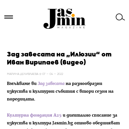
Търси
за:
Зад завесата на „Илюзии“ от
Иван Вирипаев (видео)
МАРИНА ДЕЛИВЛАЕВА @ 07 — 04 — 2022
Вмъкваме ви
Зад завесата
на разнообразни
изкуства и културни събития с втори сезон на
поредицата.
Културна фондация А25
и дигитално списание за
изкуства и култура Jasmin.bg отново обединяват