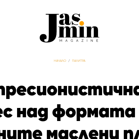
НАЧАЛО
/
ПАЛИТРА
спресионистичн
ес над формата
ите маслени п