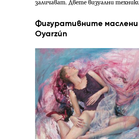
заличават. Двете визуални техники
Фигуративните маслени п
Oyarzún