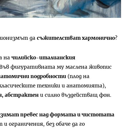
есионизмът да
съжителстват хармонично
?
а на
чилийско-италианския
 Във фигуративната му маслена живопис
анатомични подробности
(плод на
класическите техники и анатомията),
н, абстрактен
и силно въздействащ фон.
взимат превес над формата и чистотата
 и ограничения, без обаче да го