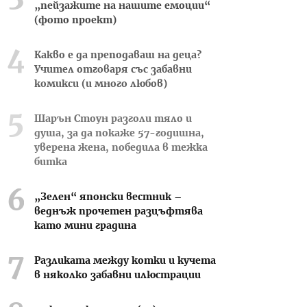
„пейзажите на нашите емоции“
(фото проект)
Какво е да преподаваш на деца?
Учител отговаря със забавни
комикси (и много любов)
Шарън Стоун разголи тяло и
душа, за да покаже 57-годишна,
уверена жена, победила в тежка
битка
„Зелен“ японски вестник –
веднъж прочетен разцъфтява
като мини градина
Разликата между котки и кучета
в няколко забавни илюстрации