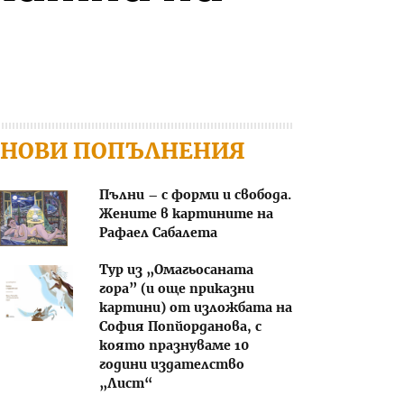
НОВИ ПОПЪЛНЕНИЯ
Пълни – с форми и свобода.
Жените в картините на
Рафаел Сабалета
Тур из „Омагьосаната
гора” (и още приказни
картини) от изложбата на
София Попйорданова, с
която празнуваме 10
години издателство
„Лист“