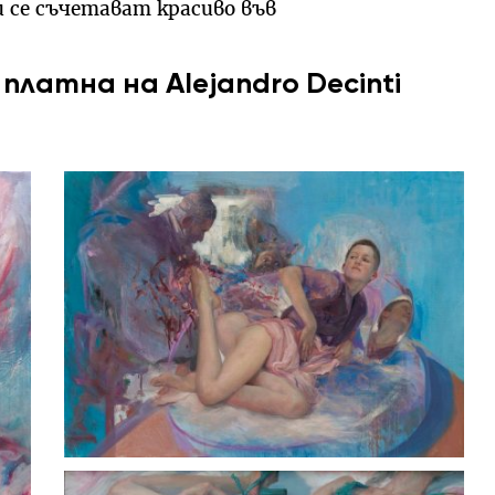
 се съчетават красиво във
латна на Alejandro Decinti