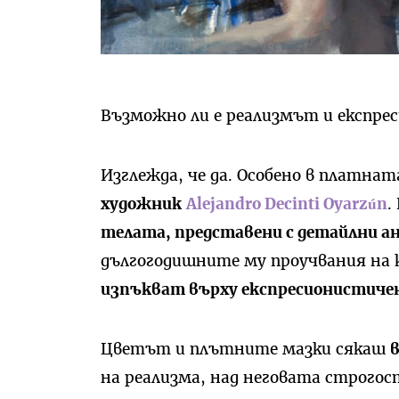
Възможно ли е реализмът и експр
Изглежда, че да. Особено в платнат
художник
Alejandro Decinti Oyarzún
.
телата, представени с детайлни 
дългогодишните му проучвания на 
изпъкват върху експресионистиче
Цветът и плътните мазки сякаш
на реализма, над неговата строгост