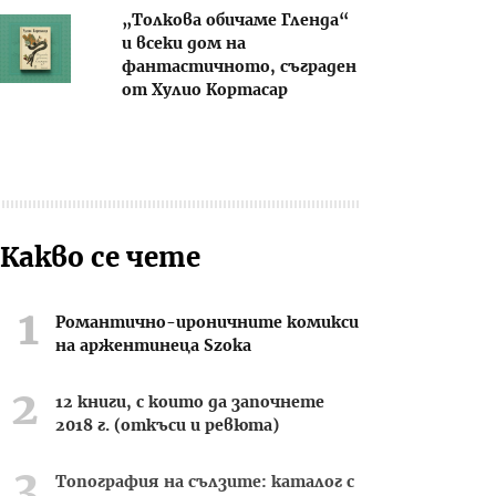
„Толкова обичаме Гленда“
и всеки дом на
фантастичното, съграден
от Хулио Кортасар
Какво се чете
Романтично-ироничните комикси
на аржентинеца Szoka
12 книги, с които да започнете
2018 г. (откъси и ревюта)
Топография на сълзите: каталог с