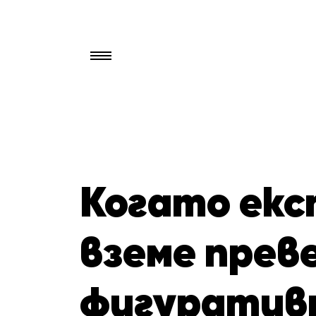
Търси
за:
Когато ек
вземе прев
фигуративн