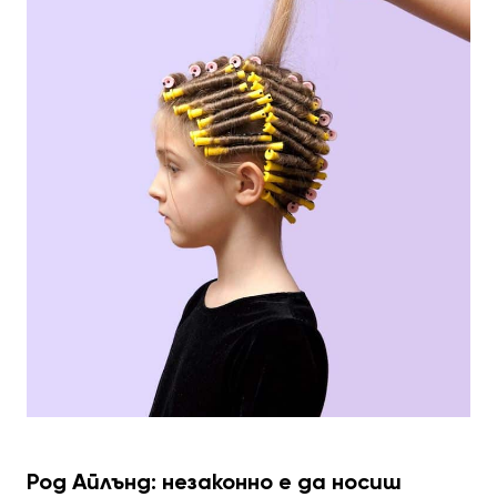
Род Айлънд: незаконно е да носиш