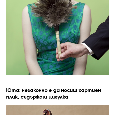
Юта: незаконно е да носиш хартиен
плик, съдържащ цигулка