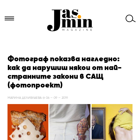
Търси
за:
Фотограф показва нагледно:
как да нарушиш някои от най-
странните закони в САЩ
(фотопроект)
МАРИНА ДЕЛИВЛАЕВА @ 06 — 09 — 2019