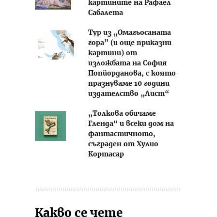
картините на Рафаел
Сабалета
Тур из „Омагьосаната
гора” (и още приказни
картини) от
изложбата на София
Попйорданова, с която
празнуваме 10 години
издателство „Лист“
„Толкова обичаме
Гленда“ и всеки дом на
фантастичното,
съграден от Хулио
Кортасар
Какво се чете