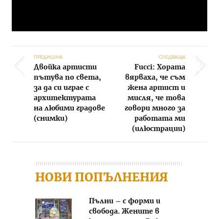
ПРЕДИШНА
СЛЕДВАЩА
Двойка артисти
Fucci: Хората
Post navigation
пътува по света,
вярваха, че съм
за да си играе с
жена артист и
архитектурата
мисля, че това
на любими градове
говори много за
(снимки)
работата ми
(илюстрации)
НОВИ ПОПЪЛНЕНИЯ
Пълни – с форми и
свобода. Жените в