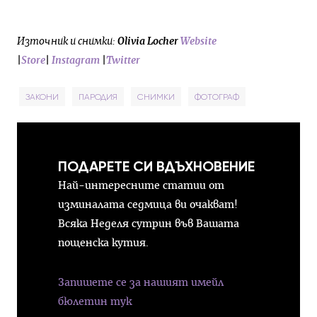
Източник и снимки:
Olivia Locher
Website
|
Store
|
Instagram
|
Twitter
ЗАКОНИ
ПАРОДИЯ
СНИМКИ
ФОТОГРАФ
ПОДАРЕТЕ СИ ВДЪХНОВЕНИЕ
Най-интересните статии от
изминалата седмица ви очакват!
Всяка Неделя сутрин във Вашата
пощенска кутия.
Запишете се за нашият имейл
бюлетин тук