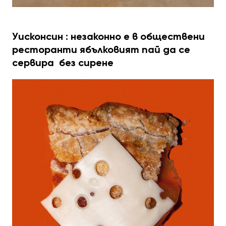
Уисконсин : незаконно е в обществени
ресторанти ябълковият пай да се
сервира без сирене