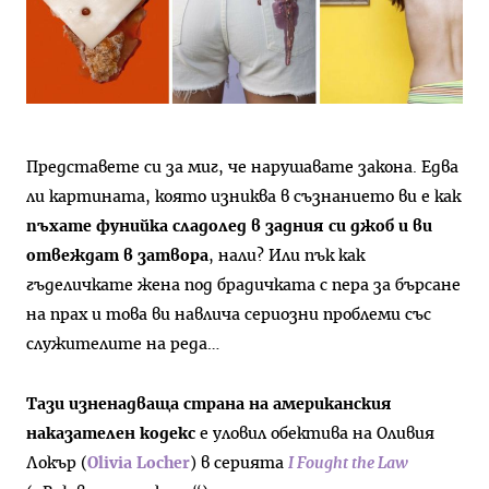
Представете си за миг, че нарушавате закона. Едва
ли картината, която изниква в съзнанието ви е как
пъхате фунийка сладолед в задния си джоб и ви
отвеждат в затвора
, нали? Или пък как
гъделичкате жена под брадичката с пера за бърсане
на прах и това ви навлича сериозни проблеми със
служителите на реда…
Тази изненадваща страна на американския
наказателен кодекс
е уловил обектива на Оливия
Локър (
Olivia Locher
) в серията
I Fought the Law