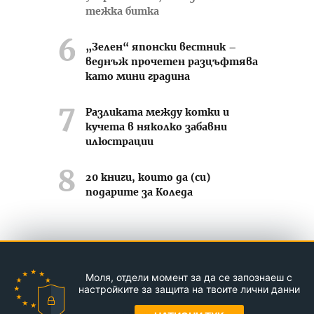
тежка битка
„Зелен“ японски вестник –
веднъж прочетен разцъфтява
като мини градина
Разликата между котки и
кучета в няколко забавни
илюстрации
20 книги, които да (си)
подарите за Коледа
Усмихвай се често ;-)
Моля, отдели момент за да се запознаеш с
Контакти
За нас
Реклама
настройките за защита на твоите лични данни
© Jasmin.bg 2011-2026