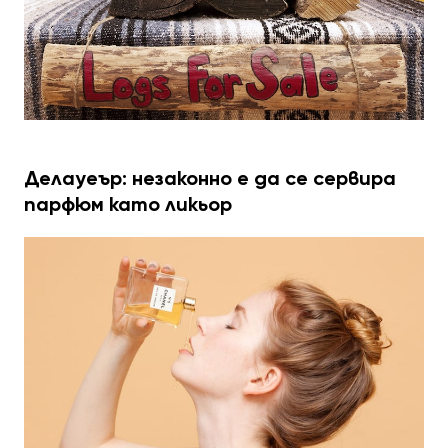
Делауеър: незаконно е да се сервира
парфюм като ликьор