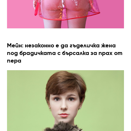
Мейн: незаконно е да гъделичка жена
под брадичката с бърсалка за прах от
пера