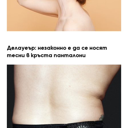
Делауеър: незаконно е да се носят
тесни в кръста панталони