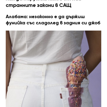
странните закони в САЩ
Алабама: незаконно е да държиш
фунийка със сладолед в задния си джоб