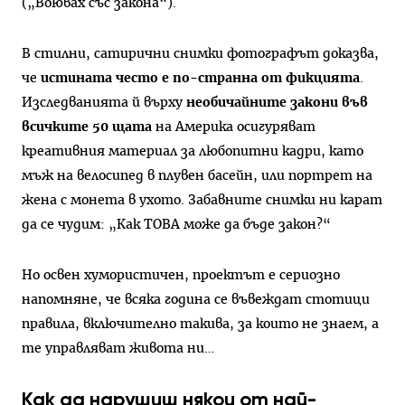
(„Воювах със закона“).
В стилни, сатирични снимки фотографът доказва,
че
истината често е по-странна от фикцията
.
Изследванията й върху
необичайните закони във
всичките 50 щата
на Америка осигуряват
креативния материал за любопитни кадри, като
мъж на велосипед в плувен басейн, или портрет на
жена с монета в ухото. Забавните снимки ни карат
да се чудим: „Как ТОВА може да бъде закон?“
Но освен хумористичен, проектът е сериозно
напомняне, че всяка година се въвеждат стотици
правила, включително такива, за които не знаем, а
те управляват живота ни…
Как да нарушиш някои от най-