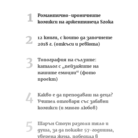
Романтично-ироничните
комикси на аржентинеца Szoka
12 книги, с които да започнете
2018 г. (откъси и ревюта)
Топография на сълзите:
каталог с „пейзажите на
нашите емоции“ (фото
проект)
Какво е да преподаваш на деца?
Учител отговаря със забавни
комикси (и много любов)
Шарън Стоун разголи тяло и
душа, за да покаже 57-годишна,
уверена жена, победила в