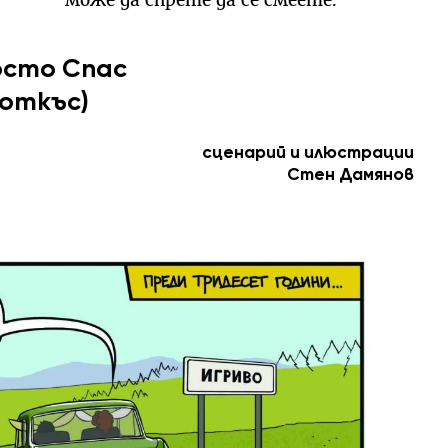
може да спрете да се смеете.
сто Спас
(откъс)
сценарий и илюстрации
Стен Дамянов