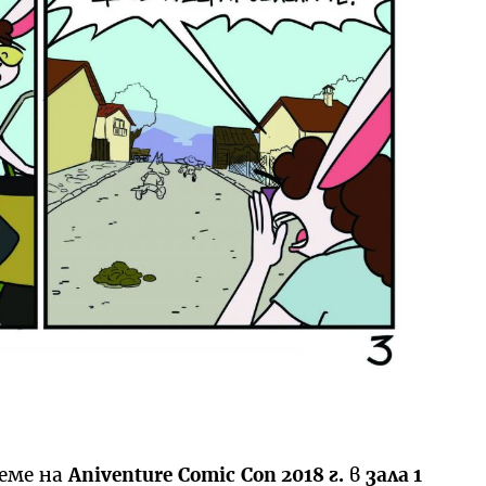
еме на
Aniventure
Comic
Con
2018 г.
в
зала 1