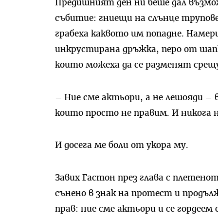
Предишният ден ни беше дал възмо
събитие: гниещи на слънце трупове
грабеха каквото им попадне. Намер
инкрустирана дръжка, перо от шапк
които можеха да се разменят срещу
– Ние сме актьори, а не лешояди –
които просто не правим. И никога н
И досега ме боли от укора му.
Завих Гастон през глава с плетенот
сънено в знак на протест и продълж
прав: ние сме актьори и се гордеем 