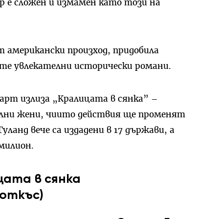
р е сложен и измамен като този на
т американски произход, придобила
те увлекателни исторически романи.
арт излиза „Кралицата в сянка” –
елни жени, чиито действия ще променят
ланд вече са издадени в 17 държави, а
милион.
цата в сянка
(откъс)