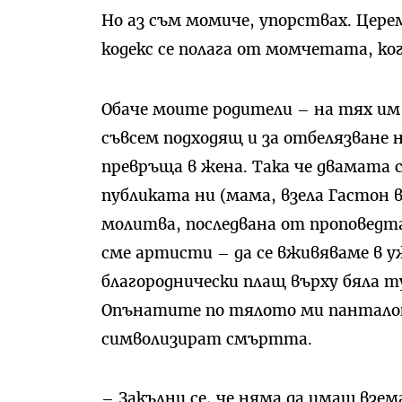
Но аз съм момиче, упорствах. Цер
кодекс се полага от момчетата, к
Обаче моите родители – на тях им 
съвсем подходящ и за отбелязване
превръща в жена. Така че двамата
публиката ни (мама, взела Гастон 
молитва, последвана от проповедта
сме артисти – да се вживяваме в у
благороднически плащ върху бяла 
Опънатите по тялото ми панталони
символизират смъртта.
– Закълни се, че няма да имаш взе