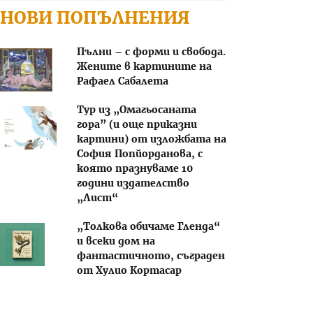
НОВИ ПОПЪЛНЕНИЯ
Пълни – с форми и свобода.
Жените в картините на
Рафаел Сабалета
Тур из „Омагьосаната
гора” (и още приказни
картини) от изложбата на
София Попйорданова, с
която празнуваме 10
години издателство
„Лист“
„Толкова обичаме Гленда“
и всеки дом на
фантастичното, съграден
от Хулио Кортасар