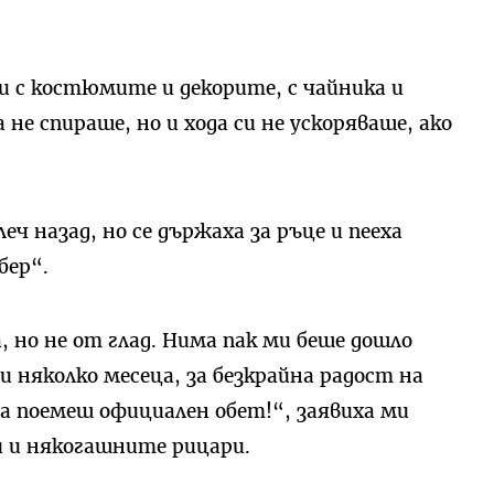
и с костюмите и декорите, с чайника и
не спираше, но и хода си не ускоряваше, ако
ч назад, но се държаха за ръце и пееха
бер“.
 но не от глад. Нима пак ми беше дошло
и няколко месеца, за безкрайна радост на
да поемеш официален обет!“, заявиха ми
и и някогашните рицари.