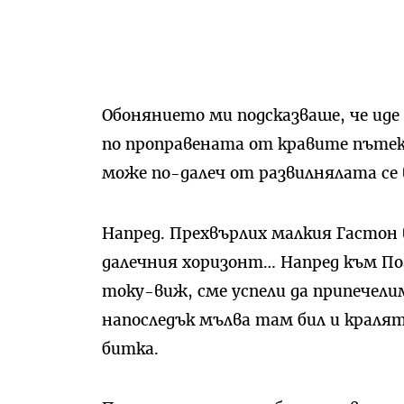
Обонянието ми подсказваше, че иде 
по проправената от кравите пътека 
може по-далеч от развилнялата се 
Напред. Прехвърлих малкия Гастон в
далечния хоризонт… Напред към По
току-виж, сме успели да припечели
напоследък мълва там бил и кралят 
битка.