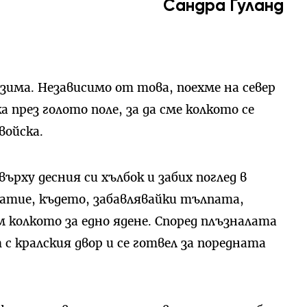
Сандра Гуланд
зима. Независимо от това, поехме на север
през голото поле, за да сме колкото се
войска.
ърху десния си хълбок и забих поглед в
атие, където, забавлявайки тълпата,
м колкото за едно ядене. Според плъзналата
с кралския двор и се готвел за поредната