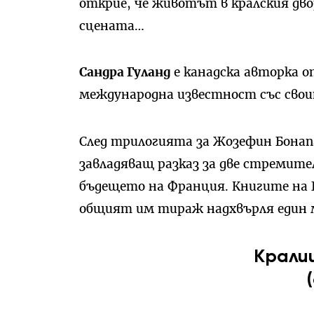
открие, че животът в кралския дво
сцената…
Сандра Гуланд
е канадска авторка о
международна известност със свои
След трилогията за Жозефин Бонап
завладяващ разказ за две стремит
бъдещето на Франция. Книгите на Гу
общият им тираж надхвърля един 
Крали