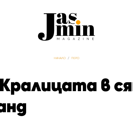
НАЧАЛО
/
ПЕРО
Кралицата в ся
анд