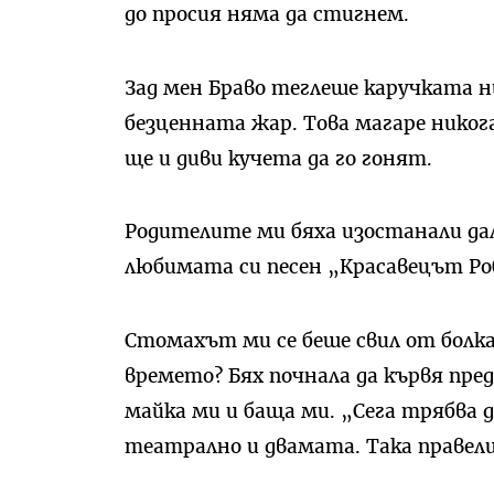
до просия няма да стигнем.
Зад мен Браво теглеше каручката н
безценната жар. Това магаре никога 
ще и диви кучета да го гонят.
Родителите ми бяха изостанали дале
любимата си песен „Красавецът Ро
Стомахът ми се беше свил от болка,
времето? Бях почнала да кървя пред
майка ми и баща ми. „Сега трябва 
театрално и двамата. Така правел