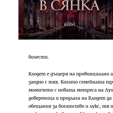
болести.
Клодет е дъщеря на провинциални 
заедно с тях. Когато семейната т
момичето с новата метреса на Луи
довереница и предлага на Клодет д
обещания за богатство и лукс, тя 