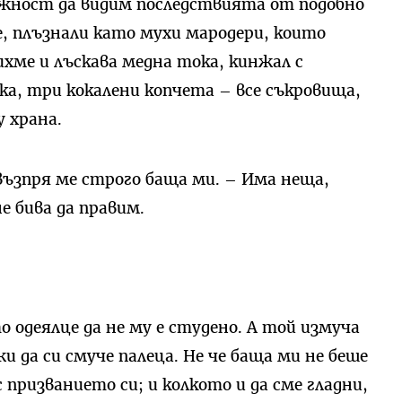
жност да видим последствията от подобно
, плъзнали като мухи мародери, които
ихме и лъскава медна тока, кинжал с
а, три кокалени копчета – все съкровища,
 храна.
 възпря ме строго баща ми. – Има неща,
е бива да правим.
о одеялце да не му е студено. А той измуча
и да си смуче палеца. Не че баща ми не беше
с призванието си; и колкото и да сме гладни,