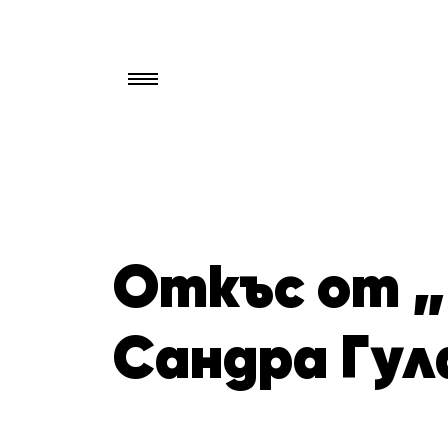
Търси
за:
Откъс от „
Сандра Гул