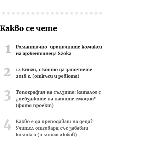
Какво се чете
Романтично-ироничните комикси
на аржентинеца Szoka
12 книги, с които да започнете
2018 г. (откъси и ревюта)
Топография на сълзите: каталог с
„пейзажите на нашите емоции“
(фото проект)
Какво е да преподаваш на деца?
Учител отговаря със забавни
комикси (и много любов)