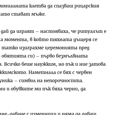
емониалната клетва да спазваш рицарския
огато стават мъже.
дай да играят – настояваха, че ритуалът е
 на момента, в който тяхната дъщеря се
 с татко изиграхме церемонията пред
в обятията си) – първо безмълвната
. Всичко беше наужким, но пък и ние затова
жкимското. Наметнала се бях с червен
туника – символ на непорочността.
 и обувките ми пък бяха черни, да
мане-даване с изменници и няма да даваш