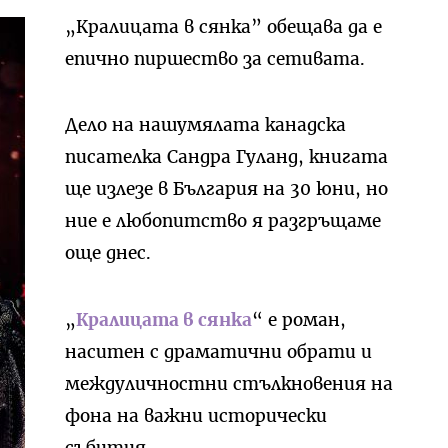
„Кралицата в сянка” обещава да е
епично пиршество за сетивата.
Дело на нашумялата канадска
писателка Сандра Гуланд, книгата
ще излезе в България на 30 юни, но
ние е любопитство я разгръщаме
още днес.
„
Кралицата в сянка
“ е роман,
наситен с драматични обрати и
междуличностни стълкновения на
фона на важни исторически