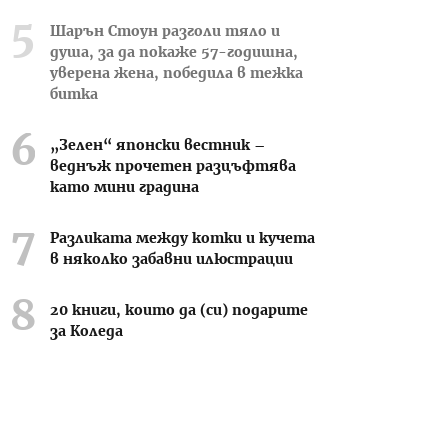
Шарън Стоун разголи тяло и
душа, за да покаже 57-годишна,
уверена жена, победила в тежка
битка
„Зелен“ японски вестник –
веднъж прочетен разцъфтява
като мини градина
Разликата между котки и кучета
в няколко забавни илюстрации
20 книги, които да (си) подарите
за Коледа