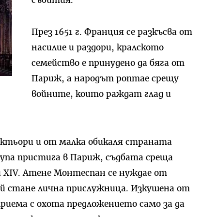
събития.
През 1651 г. Франция се разкъсва от
насилие и раздори, кралското
семейство е принудено да бяга от
Париж, а народът роптае срещу
войните, които раждат глад и
актьори и от малка обикаля страната
рупа пристига в Париж, съдбата среща
 XIV. Атене Монтеспан се нуждае от
а й стане лична прислужница. Изкушена от
приема с охота предложението само за да