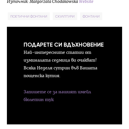
Източник: Małgorzata Chodakowska
Website
ПОЕТИЧНИ ФОНТАНИ
СКУЛПТУРИ
ФОНТАНИ
ПОДАРЕТЕ СИ ВДЪХНОВЕНИЕ
Най-интересните статии от
изминалата седмица ви очакват!
Всяка Неделя сутрин във Вашата
пощенска кутия.
Запишете се за нашият имейл
бюлетин тук