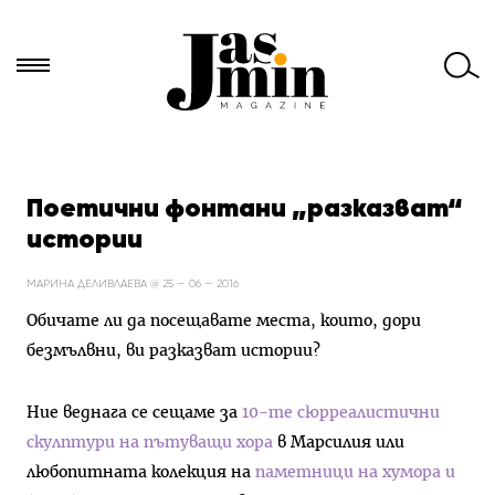
Търси
за:
Поетични фонтани „разказват“
истории
МАРИНА ДЕЛИВЛАЕВА @ 25 — 06 — 2016
Обичате ли да посещавате места, които, дори
безмълвни, ви разказват истории?
Ние веднага се сещаме за
10-те сюрреалистични
скулптури на пътуващи хора
в Марсилия или
любопитната колекция на
паметници на хумора и