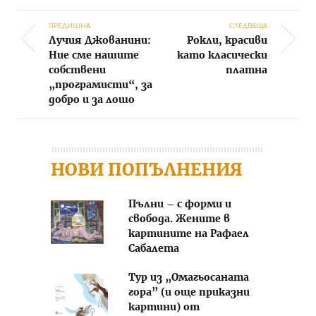
ПРЕДИШНА
СЛЕДВАЩА
Лучия Джованини:
Рокли, красиви
Post navigation
Ние сме нашите
като класически
собствени
платна
„програмисти“, за
добро и за лошо
НОВИ ПОПЪЛНЕНИЯ
Пълни – с форми и
свобода. Жените в
картините на Рафаел
Сабалета
Тур из „Омагьосаната
гора” (и още приказни
картини) от