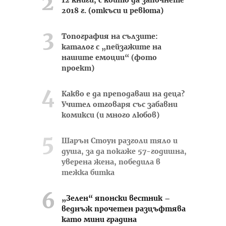
12 книги, с които да започнете
2018 г. (откъси и ревюта)
Топография на сълзите:
каталог с „пейзажите на
нашите емоции“ (фото
проект)
Какво е да преподаваш на деца?
Учител отговаря със забавни
комикси (и много любов)
Шарън Стоун разголи тяло и
душа, за да покаже 57-годишна,
уверена жена, победила в
тежка битка
„Зелен“ японски вестник –
веднъж прочетен разцъфтява
като мини градина