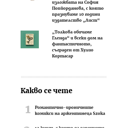
изложбата на София
Попйорданова, с която
празнуваме 10 години
издателство „Лист“
„Толкова обичаме
Гленда“ и всеки дом на
фантастичното,
съграден от Хулио
Кортасар
Какво се чете
Романтично-ироничните
комикси на аржентинеца Szoka