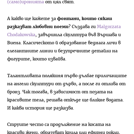
(само)иронията
от цял свят.
А какво ще кажете за
фонтани, които сякаш
разказват любовни поеми
? Създава ги
Malgorzata
Chodakowska
, завършила скулптура във Вършава и
Виена. Класическото й образование веднага личи в
елегантните линии и безупречните детайли на
фигурите, които извайва.
Талантливата полякиня първо дълбае приличащите
на ангели скулптури от дърво, а после ги отлива от
бронз. Чак тогава, в зависимост от позата на
красивите тела, решава откъде ще бликне водата.
И каква история ще разказва.
Струите често са продължение на косата на
красиви жени, образуват крила или ефирни рокли,