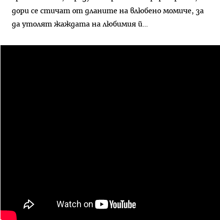
дори се стичат от дланите на влюбено момиче, за
да утолят жаждата на любимия й…