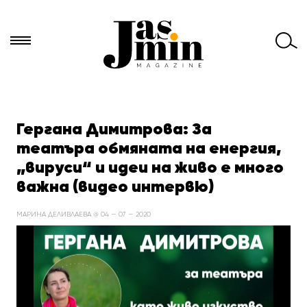
Търси
за:
Гергана Димитрова: За
театъра обмяната на енергия,
„вируси“ и идеи на живо е много
важна (видео интервю)
МАРИНА ДЕЛИВЛАЕВА @ 04 — 07 — 2020