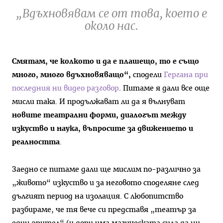
„Вдъхновявам се от това, което е
около нас.
Смятам, че колкото и да е плашещо, то е също
много, много вдъхновяващо“,
сподели
Гергана при
последния ни видео разговор
. Питаме я дали все още
мисли така. И продължават ли да я вълнуват
новите театрални форми, диалогът между
изкуство и наука, въпросите за движението и
реалността
.
Заедно се питаме дали ще мислим по-различно за
„живото“ изкуство и за неговото споделяне след
дългият период на изолация. С любопитство
разбираме, че тя вече си представя „театър за