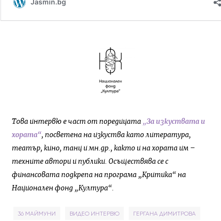
Това интервю е
част от поредицата
„
За изкуствата и
хората“
, посветена на изкуства като литература,
театър, кино, танц и мн.др., както и на хората им –
техните автори и публики. Осъществява се с
финансовата подкрепа на програма „Критика“ на
Национален фонд „Култура“.
36 МАЙМУНИ
ВИДЕО ИНТЕРВЮ
ГЕРГАНА ДИМИТРОВА