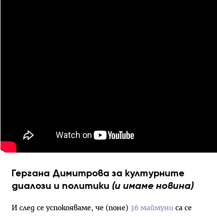
Гергана Димитрова за културните
диалози и политики
(и имаме новина)
И след се успокояваме, че (поне)
36 маймуни
са се