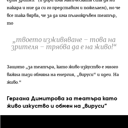
един зрител“ (и дори има магическата сила да ни
накара и ние да си го представим и пожелаем), но че
все така вярва, че за да има пълнокръвен театър,
то
„твоето изживяване – това на
зрителя – трябва да е на живо!“
Защото „за театъра, като живо изкуство е много
важна тази обмяна на енергия, „вируси“ и идеи. На
живо.“
Гергана Димитрова за театъра като
живо изкуство и обмен на „вируси“