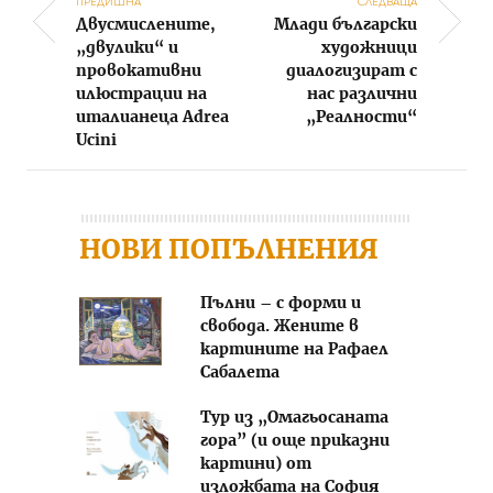
ПРЕДИШНА
СЛЕДВАЩА
Двусмислените,
Млади български
Post navigation
„двулики“ и
художници
провокативни
диалогизират с
илюстрации на
нас различни
италианеца Adrea
„Реалности“
Ucini
НОВИ ПОПЪЛНЕНИЯ
Пълни – с форми и
свобода. Жените в
картините на Рафаел
Сабалета
Тур из „Омагьосаната
гора” (и още приказни
картини) от
изложбата на София