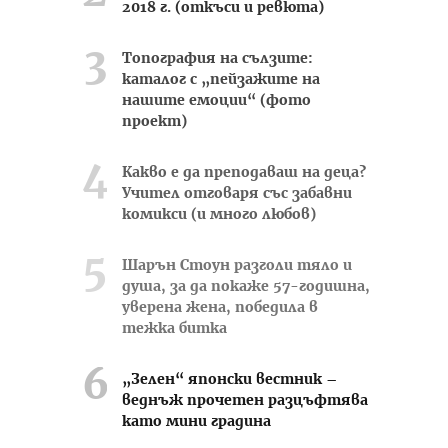
2018 г. (откъси и ревюта)
Топография на сълзите:
каталог с „пейзажите на
нашите емоции“ (фото
проект)
Какво е да преподаваш на деца?
Учител отговаря със забавни
комикси (и много любов)
Шарън Стоун разголи тяло и
душа, за да покаже 57-годишна,
уверена жена, победила в
тежка битка
„Зелен“ японски вестник –
веднъж прочетен разцъфтява
като мини градина