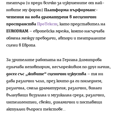
театъра (и преди всичко за изкушените от най-
новите му форми)
Платформа пърформанс-
четения на нова драматургия в несценични
пространства
ПроТекст
; като представител на
EURODRAM
– европейска мрежа, която насърчава
обмена между преводачи, автори и театралните
сцени в Европа.
За зрителите работата на Гергана Димитрова
означава неповторим, несъпреживим по друг начин,
досег със
„живите“ сценични изкуства
– тя ни
дава различни ъгли, през които да ги погледнем;
различна, смела драматургия; различни, винаги
вълнуващи визуална и музикална среда; различни,
интелигентни, свежи, динамични и поставящи
актуални въпроси текстове…