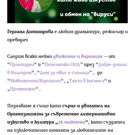
Гергана Димитрова
е любим драматург, режисьор и
преводач.
Следим всяко нейно
движение и вариация
– от
“
Праехидно
“ и “
Пепеляшки ООД
” през “
Добре дошли
в България
“, “
Дом за овце и сънища
” , до
“
Мовименто/Вариации
“, „
Танго в космоса
“ и
„
Променяне
“…
Познаваме я също като
сърце и двигател на
Организацията за съвременно алтернативно
изкуство и култура „
36 маймуни
“
; като създател
на изключително ценната за любителите на