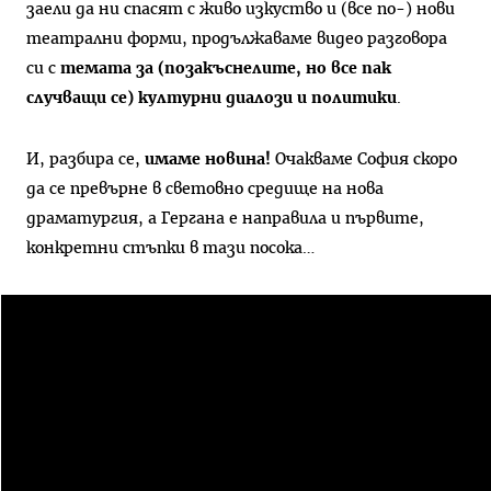
заели да ни спасят с живо изкуство и (все по-) нови
театрални форми, продължаваме видео разговора
си с
темата за (позакъснелите, но все пак
случващи се) културни диалози и политики
.
И, разбира се,
имаме новина!
Очакваме София скоро
да се превърне в световно средище на нова
драматургия, а Гергана е направила и първите,
конкретни стъпки в тази посока…