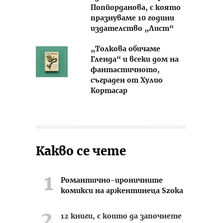
Попйорданова, с която
празнуваме 10 години
издателство „Лист“
„Толкова обичаме
Гленда“ и всеки дом на
фантастичното,
съграден от Хулио
Кортасар
Какво се чете
Романтично-ироничните
комикси на аржентинеца Szoka
12 книги, с които да започнете