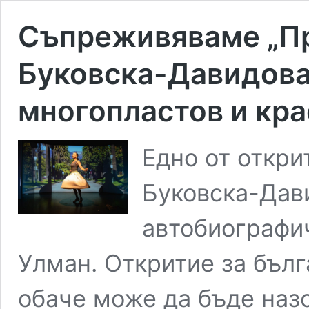
Съпреживяваме „Пр
Буковска-Давидова
многопластов и кр
Едно от откри
Буковска-Дав
автобиографич
Улман. Откритие за бъл
обаче може да бъде назо