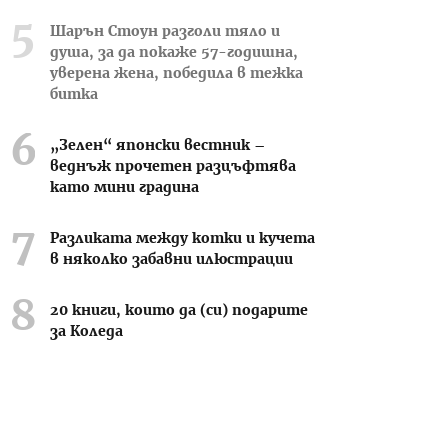
Шарън Стоун разголи тяло и
душа, за да покаже 57-годишна,
уверена жена, победила в тежка
битка
„Зелен“ японски вестник –
веднъж прочетен разцъфтява
като мини градина
Разликата между котки и кучета
в няколко забавни илюстрации
20 книги, които да (си) подарите
за Коледа