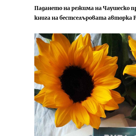
Падането на режима на Чаушеско п
книга на бестселъровата авторка 