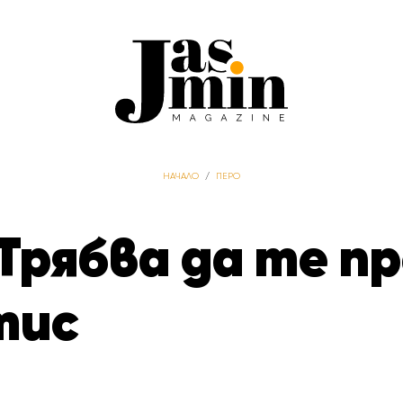
НАЧАЛО
/
ПЕРО
Трябва да те п
тис