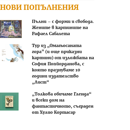
НОВИ ПОПЪЛНЕНИЯ
Пълни – с форми и свобода.
Жените в картините на
Рафаел Сабалета
Тур из „Омагьосаната
гора” (и още приказни
картини) от изложбата на
София Попйорданова, с
която празнуваме 10
години издателство
„Лист“
„Толкова обичаме Гленда“
и всеки дом на
фантастичното, съграден
от Хулио Кортасар