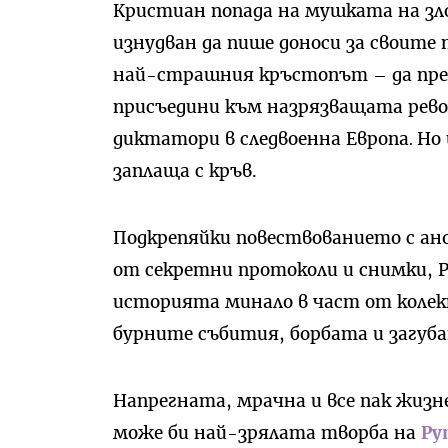
Кристиан попада на мушката на зл
изнудван да пише доноси за своите 
най-страшния кръстопът – да преда
присъедини към назрязващата рев
диктатори в следвоенна Европа
.
Но 
заплаща с кръв.
Подкрепяйки повествованието с ан
от секретни протоколи и снимки, 
историята минало в част от колек
бурните събития, борбата и загуба
Напрегната, мрачна и все пак жи
може би най-зрялата творба на
Ру