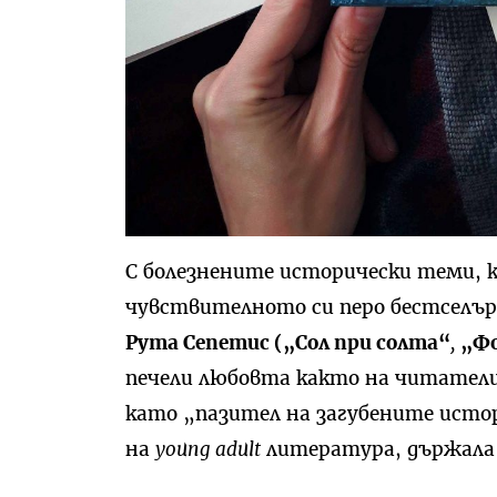
С болезнените исторически теми, к
чувствителното си перо бестселър
Рута Сепетис („Сол при солта“
,
„Ф
печели любовта както на читатели
като „пазител на загубените истор
на
young adult
литература, държала 