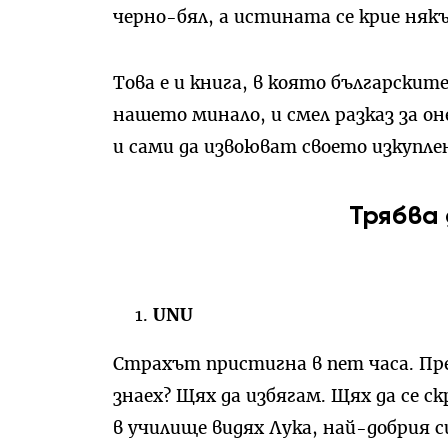
черно-бял, а истината се крие някъ
Това е и книга, в която български
нашето минало, и смел разказ за он
и сами да извоюват своето изкупле
Трябва
UNU
Страхът пристигна в пет часа. Пре
знаех? Щях да избягам. Щях да се ск
в училище видях Лука, най-добрия 