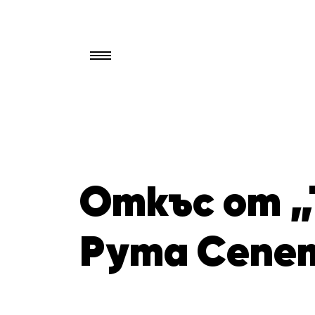
Търси
за:
Откъс от „
Рута Сепе