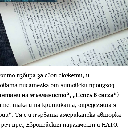
оито избира за свои сюжети, и
овата писателка от литовски произход
онтани на мълчанието“
,
„Пепел в снега“
)
те, така и на критиката, определяща я
ии“. Тя е и първата американска авторка
реч пред Европейския парламент и НАТО.