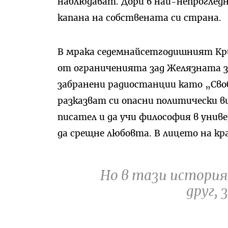
наблюдават. Дори в най-непрогледн
капана на собствената си страна.
В мрака седемнайсетгодишният Кри
от ограниченията зад Желязната за
забранени радиостанции като „Своб
разказват си опасни политически в
писател и да учи философия в унив
да срещне любовта. В лицето на кр
Но в тази история
друг, 