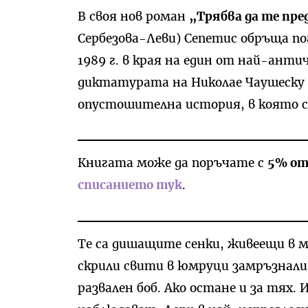
В своя нов роман
„Трябва да те пре
Сербезова-Леви) Сепетис обръща по
1989 г. в края на един от най-ан
диктатурата на Николае Чаушеску 
опустошителна история, в която с
Книгата може да поръчате с
5% от
списанието тук
.
Те са дишащите сенки, живеещи в м
скрили свити в юмруци замръзнали 
развален боб. Ако остане и за тях.