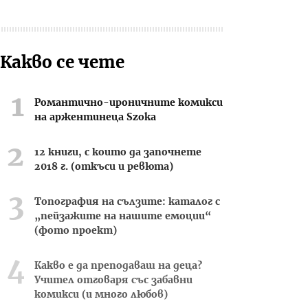
Какво се чете
Романтично-ироничните комикси
на аржентинеца Szoka
12 книги, с които да започнете
2018 г. (откъси и ревюта)
Топография на сълзите: каталог с
„пейзажите на нашите емоции“
(фото проект)
Какво е да преподаваш на деца?
Учител отговаря със забавни
комикси (и много любов)