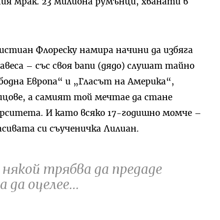
ия мрак. 23 милиона румънци, хванати в
стиан Флореску намира начини да избяга
веса – със своя banu (дядо) слушат тайно
одна Европа“ и „Гласът на Америка“,
ицове, а самият той мечтае да стане
ерситета. И като всяко 17-годишно момче –
асивата си съученичка Лилиан.
 някой трябва да предаде
за да оцелее…