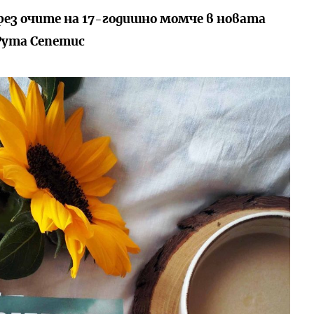
рез очите на 17-годишно момче в новата
Рута Сепетис