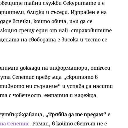
овещите тайни служби Секуритате и е
приятели, близки и съседи. Изправен е на
де всички, които обича, или да се
олюция срещу един от най-страховитите
цената на свободата е висока и често се
онимни доклади на информатори, откъси
Рута Сепетис превръща „скритото в
тивното ни съзнание“ и успява да насити
та с човечност, емпатия и надежда.
знеутвърждаваща
, „Трябва да те предам“
е
та Сепетис
. Роман, в който светът не е