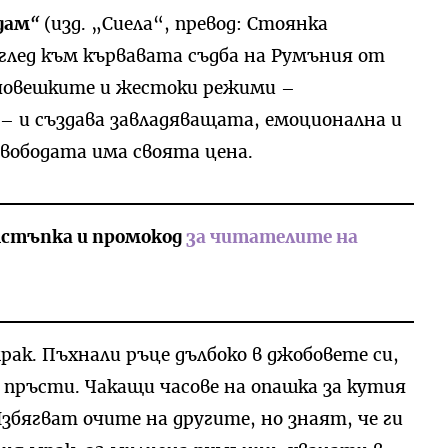
дам
“
(изд. „Сиела“, превод: Стоянка
глед към кървавата съдба на Румъния от
тичовешките и жестоки режими –
– и създава завладяващата, емоционална и
вободата има своята цена.
стъпка и промокод
за читателите на
рак. Пъхнали ръце дълбоко в джобовете си,
пръсти. Чакащи часове на опашка за кутия
 Избягват очите на другите, но знаят, че ги