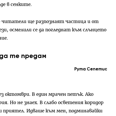
де в сенките.
те читатели ще разпознаят частица и от
ези, осмелили се да погледнат към слънцето
ние.
 да те предам
Рута Сепетис
з октомври. В един мрачен петък. Ако
рия. Но не знаех. В слабо осветения коридор
си приятел. Идваше към мен, подминавайки