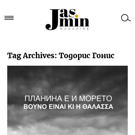
Търси
за:
Tag Archives:
Тодорис Гонис