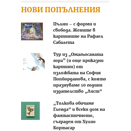
НОВИ ПОПЪЛНЕНИЯ
Пълни – с форми и
свобода. Жените в
картините на Рафаел
Сабалета
Тур из „Омагьосаната
гора” (и още приказни
картини) от
изложбата на София
Попйорданова, с която
празнуваме 10 години
издателство „Лист“
„Толкова обичаме
Гленда“ и всеки дом на
фантастичното,
съграден от Хулио
Кортасар