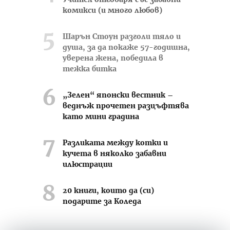
Учител отговаря със забавни
комикси (и много любов)
Шарън Стоун разголи тяло и
душа, за да покаже 57-годишна,
уверена жена, победила в
тежка битка
„Зелен“ японски вестник –
веднъж прочетен разцъфтява
като мини градина
Разликата между котки и
кучета в няколко забавни
илюстрации
20 книги, които да (си)
подарите за Коледа