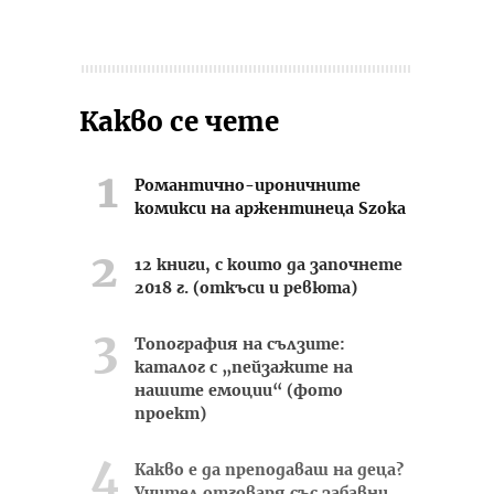
Какво се чете
Романтично-ироничните
комикси на аржентинеца Szoka
12 книги, с които да започнете
2018 г. (откъси и ревюта)
Топография на сълзите:
каталог с „пейзажите на
нашите емоции“ (фото
проект)
Какво е да преподаваш на деца?