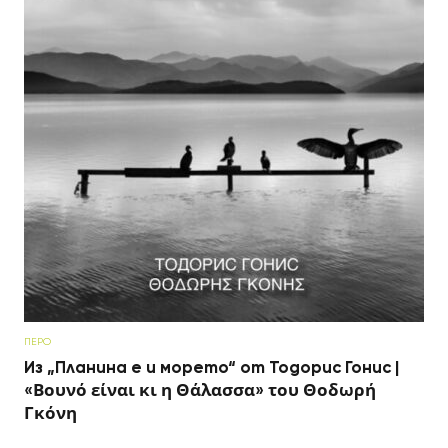
ПЕРО
Из „Планина е и морето“ от Тодорис Гонис |
«Βουνό είναι κι η Θάλασσα» του Θοδωρή
Γκόνη