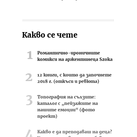
Какво се чете
Романтично-ироничните
комикси на аржентинеца Szoka
12 книги, с които да започнете
2018 г. (откъси и ревюта)
Топография на сълзите:
каталог с „пейзажите на
нашите емоции“ (фото
проект)
Какво е да преподаваш на деца?