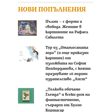
НОВИ ПОПЪЛНЕНИЯ
Пълни – с форми и
свобода. Жените в
картините на Рафаел
Сабалета
Тур из „Омагьосаната
гора” (и още приказни
картини) от
изложбата на София
Попйорданова, с която
празнуваме 10 години
издателство „Лист“
„Толкова обичаме
Гленда“ и всеки дом на
фантастичното,
съграден от Хулио
Кортасар