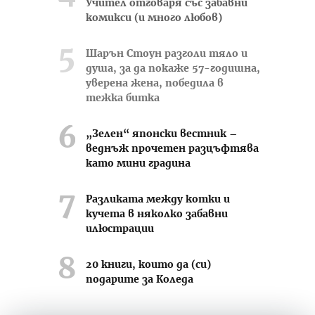
Учител отговаря със забавни
комикси (и много любов)
Шарън Стоун разголи тяло и
душа, за да покаже 57-годишна,
уверена жена, победила в
тежка битка
„Зелен“ японски вестник –
веднъж прочетен разцъфтява
като мини градина
Разликата между котки и
кучета в няколко забавни
илюстрации
20 книги, които да (си)
подарите за Коледа