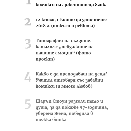
комикси на аржентинеца Szoka
12 книги, с които да започнете
2018 г. (откъси и ревюта)
Топография на сълзите:
каталог с „пейзажите на
нашите емоции“ (фото
проект)
Какво е да преподаваш на деца?
Учител отговаря със забавни
комикси (и много любов)
Шарън Стоун разголи тяло и
душа, за да покаже 57-годишна,
уверена жена, победила в
тежка битка