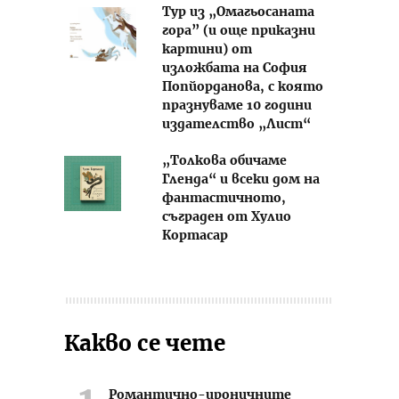
Тур из „Омагьосаната
гора” (и още приказни
картини) от
изложбата на София
Попйорданова, с която
празнуваме 10 години
издателство „Лист“
„Толкова обичаме
Гленда“ и всеки дом на
фантастичното,
съграден от Хулио
Кортасар
Какво се чете
Романтично-ироничните