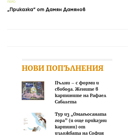
ПЕРО
„Приказка“ от Дамян Дамянов
Post navigation
НОВИ ПОПЪЛНЕНИЯ
Пълни – с форми и
свобода. Жените в
картините на Рафаел
Сабалета
Тур из „Омагьосаната
гора” (и още приказни
картини) от
изложбата на София