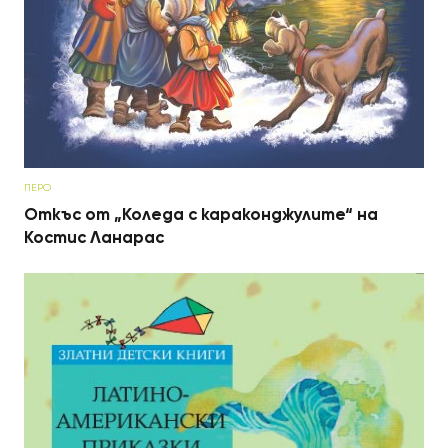
ПЕРО
Откъс от „Коледа с караконджулите“ на
Костис Ланарас