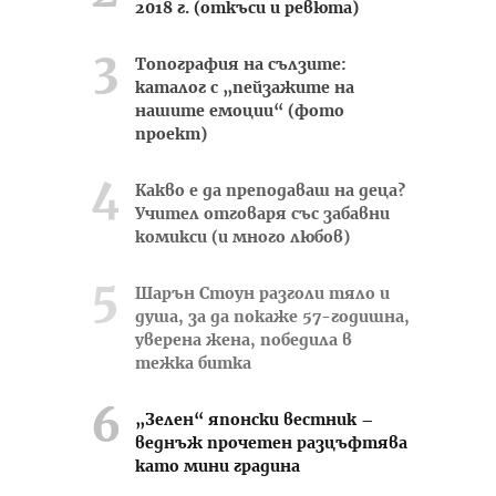
2018 г. (откъси и ревюта)
Топография на сълзите:
каталог с „пейзажите на
нашите емоции“ (фото
проект)
Какво е да преподаваш на деца?
Учител отговаря със забавни
комикси (и много любов)
Шарън Стоун разголи тяло и
душа, за да покаже 57-годишна,
уверена жена, победила в
тежка битка
„Зелен“ японски вестник –
веднъж прочетен разцъфтява
като мини градина