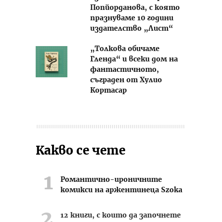
Попйорданова, с която
празнуваме 10 години
издателство „Лист“
„Толкова обичаме
Гленда“ и всеки дом на
фантастичното,
съграден от Хулио
Кортасар
Какво се чете
Романтично-ироничните
комикси на аржентинеца Szoka
12 книги, с които да започнете