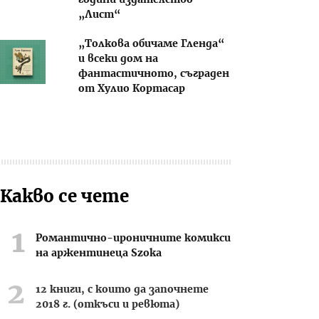
години издателство
„Лист“
„Толкова обичаме Гленда“
и всеки дом на
фантастичното, съграден
от Хулио Кортасар
Какво се чете
Романтично-ироничните комикси
на аржентинеца Szoka
12 книги, с които да започнете
2018 г. (откъси и ревюта)