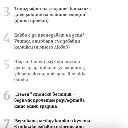
Топография на сълзите: каталог с
„пейзажите на нашите емоции“
(фото проект)
Какво е да преподаваш на деца?
Учител отговаря със забавни
комикси (и много любов)
Шарън Стоун разголи тяло и
душа, за да покаже 57-годишна,
уверена жена, победила в тежка
битка
„Зелен“ японски вестник –
веднъж прочетен разцъфтява
като мини градина
Разликата между котки и кучета
в няколко забавни илюстрации