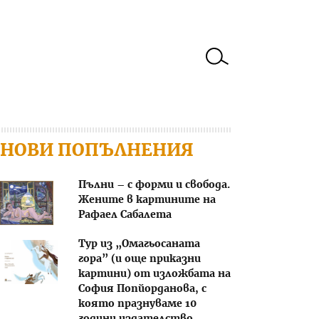
НОВИ ПОПЪЛНЕНИЯ
Пълни – с форми и свобода.
Жените в картините на
Рафаел Сабалета
Тур из „Омагьосаната
гора” (и още приказни
картини) от изложбата на
София Попйорданова, с
която празнуваме 10