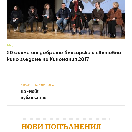
КАДЪР
50 филма от доброто българско и световно
кино гледаме на Киномания 2017
ПРЕДИШНА СТРАНИЦА
По-нови
Post navigation
публикации
НОВИ ПОПЪЛНЕНИЯ