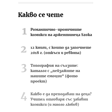
Какво се чете
Романтично-ироничните
комикси на аржентинеца Szoka
12 книги, с които да започнете
2018 г. (откъси и ревюта)
Топография на сълзите:
каталог с „пейзажите на
нашите емоции“ (фото
проект)
Какво е да преподаваш на деца?
Учител отговаря със забавни
комикси (и много любов)