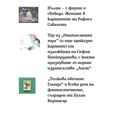
Пълни – с форми и
свобода. Жените в
картините на Рафаел
Сабалета
Тур из „Омагьосаната
гора” (и още приказни
картини) от
изложбата на София
Попйорданова, с която
празнуваме 10 години
издателство „Лист“
„Толкова обичаме
Гленда“ и всеки дом на
фантастичното,
съграден от Хулио
Кортасар