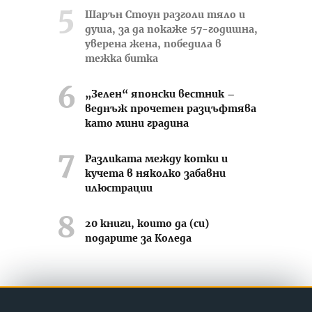
Шарън Стоун разголи тяло и
душа, за да покаже 57-годишна,
уверена жена, победила в
тежка битка
„Зелен“ японски вестник –
веднъж прочетен разцъфтява
като мини градина
Разликата между котки и
кучета в няколко забавни
илюстрации
20 книги, които да (си)
подарите за Коледа
Усмихвай се често ;-)