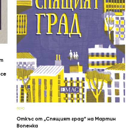
от
 се
ПЕРО
Откъс от „Спящият град“ на Мартин
Вопенка