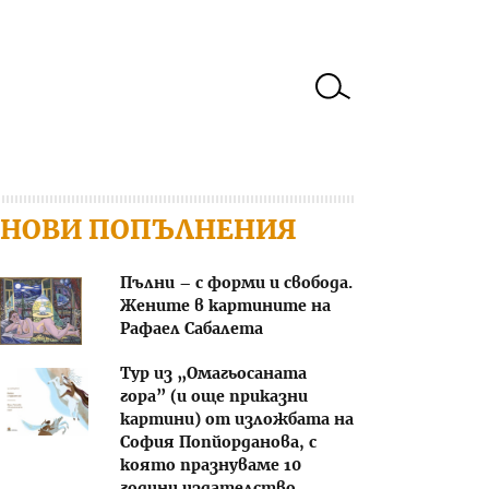
НОВИ ПОПЪЛНЕНИЯ
Пълни – с форми и свобода.
Жените в картините на
Рафаел Сабалета
Тур из „Омагьосаната
гора” (и още приказни
картини) от изложбата на
София Попйорданова, с
която празнуваме 10