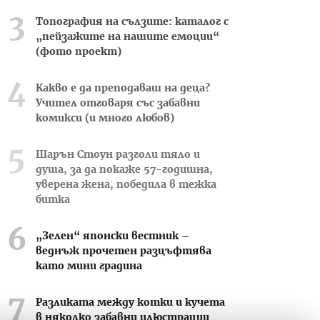
Топография на сълзите: каталог с
„пейзажите на нашите емоции“
(фото проект)
Какво е да преподаваш на деца?
Учител отговаря със забавни
комикси (и много любов)
Шарън Стоун разголи тяло и
душа, за да покаже 57-годишна,
уверена жена, победила в тежка
битка
„Зелен“ японски вестник –
веднъж прочетен разцъфтява
като мини градина
Разликата между котки и кучета
в няколко забавни илюстрации