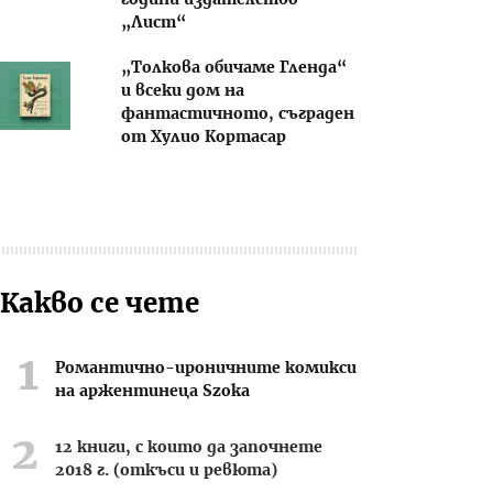
години издателство
„Лист“
„Толкова обичаме Гленда“
и всеки дом на
фантастичното, съграден
от Хулио Кортасар
Какво се чете
Романтично-ироничните комикси
на аржентинеца Szoka
12 книги, с които да започнете
2018 г. (откъси и ревюта)