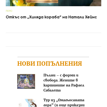
ПЕРО
Откъс от „Хиляда кораба“ на Натали Хейнс
Post navigation
НОВИ ПОПЪЛНЕНИЯ
Пълни – с форми и
свобода. Жените в
картините на Рафаел
Сабалета
Тур из „Омагьосаната
гора” (и още приказни