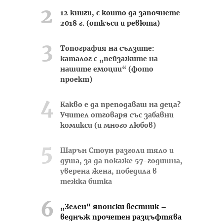
12 книги, с които да започнете
2018 г. (откъси и ревюта)
Топография на сълзите:
каталог с „пейзажите на
нашите емоции“ (фото
проект)
Какво е да преподаваш на деца?
Учител отговаря със забавни
комикси (и много любов)
Шарън Стоун разголи тяло и
душа, за да покаже 57-годишна,
уверена жена, победила в
тежка битка
„Зелен“ японски вестник –
веднъж прочетен разцъфтява