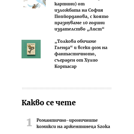
картини) от
изложбата на София
Попйорданова, с която
празнуваме 10 години
издателство „Лист“
„Толкова обичаме
Гленда“ и всеки дом на
фантастичното,
съграден от Хулио
Кортасар
Какво се чете
Романтично-ироничните
комикси на аржентинеца Szoka