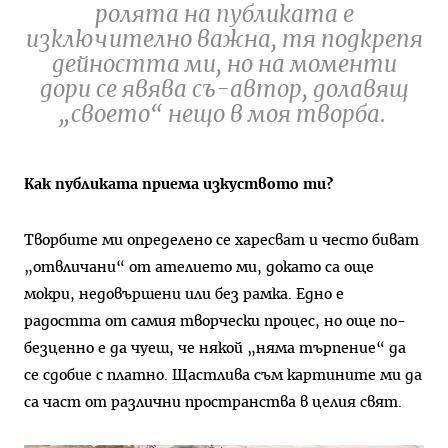
ролята на публиката е
изключително важна, тя подкрепя
дейността ми, но на моменти
дори се явява съ-автор, долавящ
„своето“ нещо в моя творба.
Как публиката приема изкуството ти?
Творбите ми определено се харесват и често биват
„отвличани“ от ателието ми, докато са още
мокри, недовършени или без рамка. Едно е
радостта от самия творчески процес, но още по-
безценно е да чуеш, че някой „няма търпение“ да
се сдобие с платно. Щастлива съм картините ми да
са част от различни пространства в целия свят.