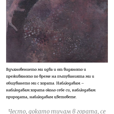
Вдъхновението ми идва и от видяното и
преживяното по време на пътуванията ми и
общуването ми с хората. Наблюдавам –
наблюдавам хората около себе си, наблюдавам
природата, наблюдавам цветовете.
Често, докато тичам в гората, се