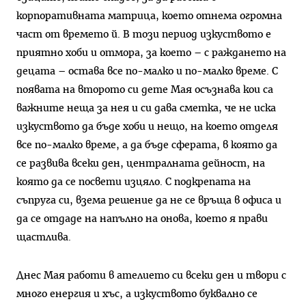
корпоративната матрица, което отнема огромна
част от времето й. В този период изкуството е
приятно хоби и отмора, за което – с раждането на
децата – остава все по-малко и по-малко време. С
появата на второто си дете Мая осъзнава кои са
важните неща за нея и си дава сметка, че не иска
изкуството да бъде хоби и нещо, на което отделя
все по-малко време, а да бъде сферата, в която да
се развива всеки ден, централната дейност, на
която да се посвети изцяло. С подкрепата на
съпруга си, взема решение да не се връща в офиса и
да се отдаде на напълно на онова, което я прави
щастлива.
Днес Мая работи в ателието си всеки ден и твори с
много енергия и хъс, а изкуството буквално се