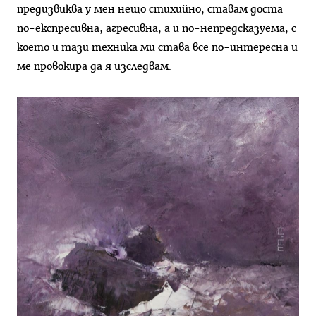
предизвиква у мен нещо стихийно, ставам доста
по-експресивна, агресивна, а и по-непредсказуема, с
което и тази техника ми става все по-интересна и
ме провокира да я изследвам.