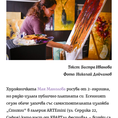
Текст: Бистра Иванова
Фото: Николай Дойчинов
Художничката
Мая Манолова
рисува от 2-годишна,
но рядко излага публично платната си. Есенният
сезон обаче започва със самостоятелната изложба
„Стихии“ в галерия ARTEmini (ул. Сердика 22,
София) като част от КвАРТал фестивал – всички са