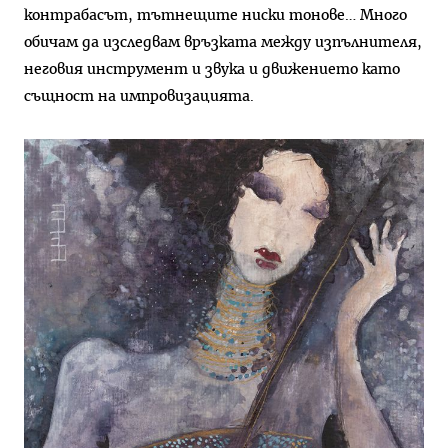
контрабасът, тътнещите ниски тонове… Много
обичам да изследвам връзката между изпълнителя,
неговия инструмент и звука и движението като
същност на импровизацията.