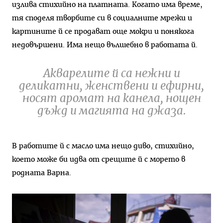
излива стихийно на платната. Когато има време,
тя споделя творбите си в социалните мрежи и
картините й се продават още мокри и понякога
недовършени. Има нещо вълшебно в работата й.
Акварелите й са нежни и
деликатни, женствени и ефирни,
носят аромат на канела, нощен
дъжд и магията на джаза.
В работите й с масло има нещо диво, стихийно,
което може би идва от срещите й с морето в
родната Варна.