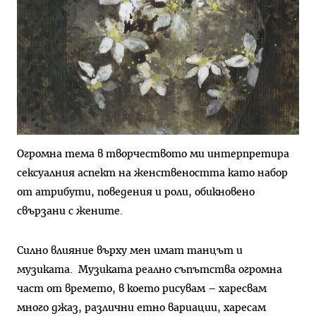
Огромна тема в творчеството ми интерпретира
сексуалния аспект на женствеността като набор
от атрибути, поведения и роли, обикновено
свързани с жените.
Силно влияние върху мен имат танцът и
музиката. Музиката реално съпътства огромна
част от времето, в което рисувам – харесвам
много джаз, различни етно вариации, харесам