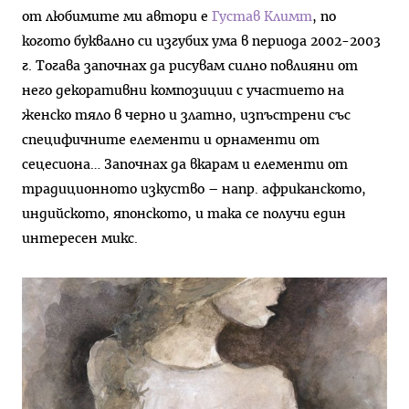
от любимите ми автори е
Густав Климт
, по
когото буквално си изгубих ума в периода 2002-2003
г. Тогава започнах да рисувам силно повлияни от
него декоративни композиции с участието на
женско тяло в черно и златно, изпъстрени със
специфичните елементи и орнаменти от
сецесиона… Започнах да вкарам и елементи от
традиционното изкуство – напр. африканското,
индийското, японското, и така се получи един
интересен микс.