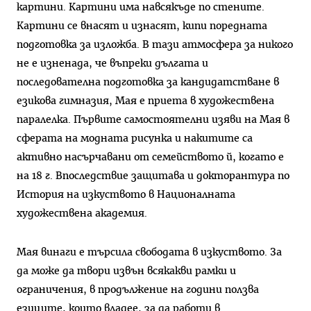
картини. Картини има навсякъде по стените.
Картини се внасят и изнасят, кипи поредната
подготовка за изложба. В тази атмосфера за никого
не е изненада, че въпреки дългата и
последователна подготовка за кандидатстване в
езикова гимназия, Мая е приета в художествена
паралелка. Първите самостоятелни изяви на Мая в
сферата на модната рисунка и накитите са
активно насърчавани от семейството й, когато е
на 18 г. Впоследствие защитава и докторантура по
История на изкуството в Националната
художествена академия.
Мая винаги е търсила свободата в изкуството. За
да може да твори извън всякакви рамки и
ограничения, в продължение на години ползва
езиците, които владее, за да работи в