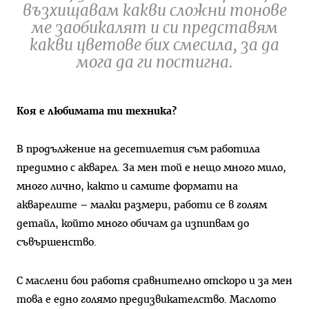
възхищавам какви сложни тонове
ме заобикалят и си представям
какви цветове бих смесила, за да
мога да ги постигна.
Коя е любимата ти техника?
В продължение на десетилетия съм работила
предимно с акварел. За мен той е нещо много мило,
много лично, както и самите формати на
акварелите – малки размери, работи се в голям
детайл, който много обичам да изпипвам до
съвършенство.
С маслени бои работя сравнително отскоро и за мен
това е едно голямо предизвикателство. Маслото