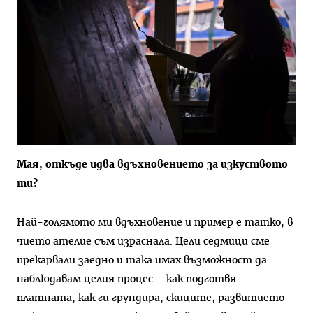
Мая, откъде идва вдъхновението за изкуството
ти?
Най-голямото ми вдъхновение и пример е татко, в
чието ателие съм израснала. Цели седмици сме
прекарвали заедно и така имах възможност да
наблюдавам целия процес – как подготвя
платната, как ги грундира, скиците, развитието