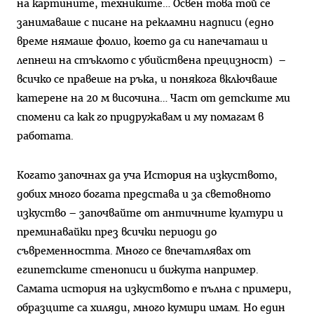
на картините, техниките… Освен това той се
занимаваше с писане на рекламни надписи (едно
време нямаше фолио, което да си напечаташ и
лепнеш на стъклото с убийствена прецизност) –
всичко се правеше на ръка, и понякога включваше
катерене на 20 м височина… Част от детските ми
спомени са как го придружавам и му помагам в
работата.
Когато започнах да уча История на изкуството,
добих много богата представа и за световното
изкуство – започвайте от античните култури и
преминавайки през всички периоди до
съвременността. Много се впечатлявах от
египетските стенописи и бижута например.
Самата история на изкуството е пълна с примери,
образците са хиляди, много кумири имам. Но един