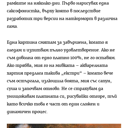
рамките на няколко дни. Първо нарисувах една
саксофонистка, върху която в последствие
разработих три версии на натюрморт в различна
гама.
Една картина смятам за завършена, когато я
гледам и изпитвам пълно удовлетворение. Ако не
съм доволна от едно платно 100%, не го оставям.
Ако трябва, мия го на мивката – акварелната
хартия предлага такива „екстри“ – когато вече
съм остъргала, излющила боята, мия със сапун,
суша и започвам отново. Не се страхувам да
унищожавам платната си, рисувайки отгоре, тъй
като всичко това е част от един сложен и
динамичен процес.