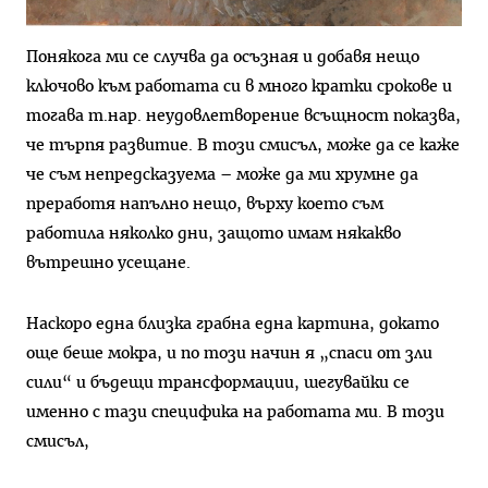
Понякога ми се случва да осъзная и добавя нещо
ключово към работата си в много кратки срокове и
тогава т.нар. неудовлетворение всъщност показва,
че търпя развитие. В този смисъл, може да се каже
че съм непредсказуема – може да ми хрумне да
преработя напълно нещо, върху което съм
работила няколко дни, защото имам някакво
вътрешно усещане.
Наскоро една близка грабна една картина, докато
още беше мокра, и по този начин я „спаси от зли
сили“ и бъдещи трансформации, шегувайки се
именно с тази специфика на работата ми. В този
смисъл,