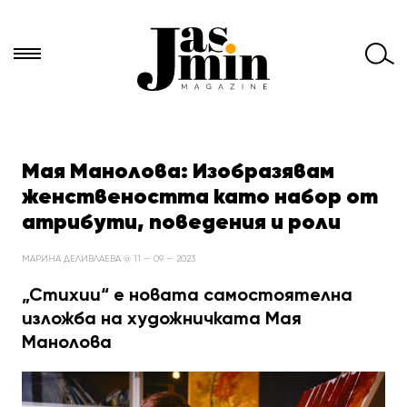
Търси
за:
Мая Манолова: Изобразявам
женствеността като набор от
атрибути, поведения и роли
МАРИНА ДЕЛИВЛАЕВА @ 11 — 09 — 2023
„
Стихии“ е новата самостоятелна
изложба на художничката Мая
Манолова