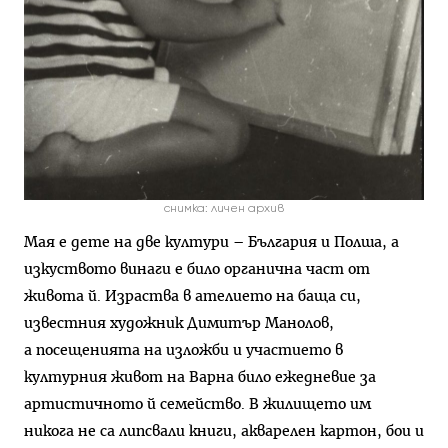
снимка: личен архив
Мая е дете на две култури – България и Полша, а
изкуството винаги е било органична част от
живота й. Израства в ателието на баща си,
известния художник Димитър Манолов,
а посещенията на изложби и участието в
културния живот на Варна било ежедневие за
артистичното й семейство. В жилището им
никога не са липсвали книги, акварелен картон, бои и